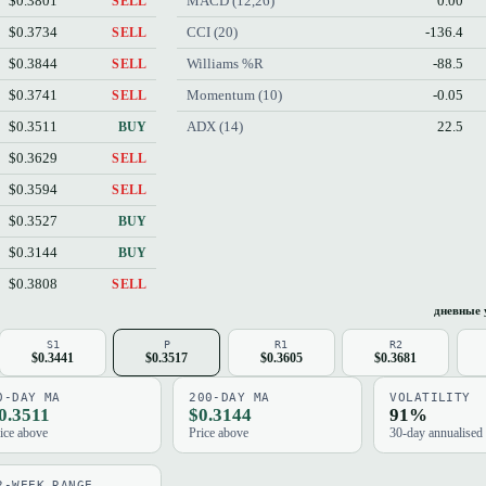
$0.3801
MACD (12,26)
0.00
SELL
$0.3734
CCI (20)
-136.4
SELL
$0.3844
Williams %R
-88.5
SELL
$0.3741
Momentum (10)
-0.05
SELL
$0.3511
ADX (14)
22.5
BUY
$0.3629
SELL
$0.3594
SELL
$0.3527
BUY
$0.3144
BUY
$0.3808
SELL
дневные 
S1
P
R1
R2
$0.3441
$0.3517
$0.3605
$0.3681
0-DAY MA
200-DAY MA
VOLATILITY
0.3511
$0.3144
91%
ice above
Price above
30-day annualised
2-WEEK RANGE