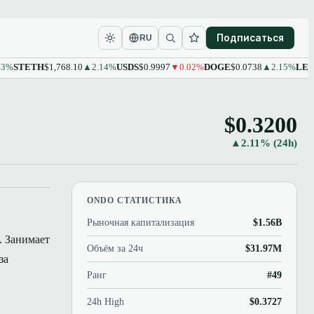
Подписаться
RU
ETH
$1,768.10
▲2.14%
USDS
$0.9997
▼0.02%
DOGE
$0.0738
▲2.15%
LEO
$9.61
$0.3200
▲2.11% (24h)
ONDO СТАТИСТИКА
Рыночная капитализация
$1.56B
. Занимает
Объём за 24ч
$31.97M
за
Ранг
#49
24h High
$0.3727