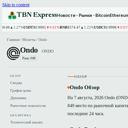
Skip to content
TBN Express
Новости
Рынки
Bitcoin
Ethereu
▲2.27%
USDT
$0.9991
▼0.01%
BNB
$574.47
▲1.22%
USDC
$0.9998
▼0.01%
XRP
Главная
/
Монеты
/
Ondo
Ondo
ONDO
Ранг #49
ОБЗОР
ОБЗОР
Сводка
Ondo Обзор
График цены
На 7 августа, 2026 Ondo (ONDO
Динамика
#49 место по рыночной капита
Рыночные показатели
последние 24 часа.
АНАЛИТИКА
Технический анализ