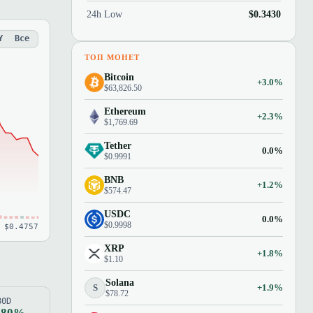
24h Low
$0.3430
Y
Все
ТОП МОНЕТ
Bitcoin
+3.0%
$63,826.50
Ethereum
+2.3%
$1,769.69
Tether
0.0%
$0.9991
BNB
+1.2%
$574.47
USDC
0.0%
$0.9998
 $0.4757
XRP
+1.8%
$1.10
Solana
S
+1.9%
$78.72
80D
.80%