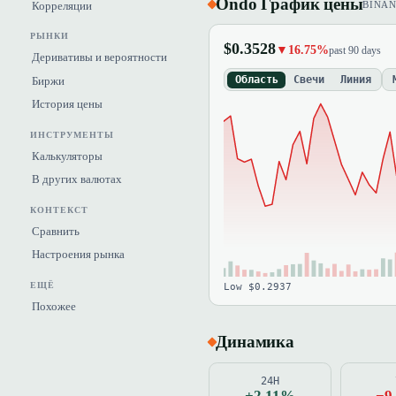
Ondo График цены
Корреляции
BINA
РЫНКИ
$0.3528
▼16.75%
past 90 days
Деривативы и вероятности
Область
Свечи
Линия
Биржи
История цены
ИНСТРУМЕНТЫ
Калькуляторы
В других валютах
КОНТЕКСТ
Сравнить
Настроения рынка
ЕЩЁ
Low $0.2937
Похожее
Динамика
24H
+2.11%
−9