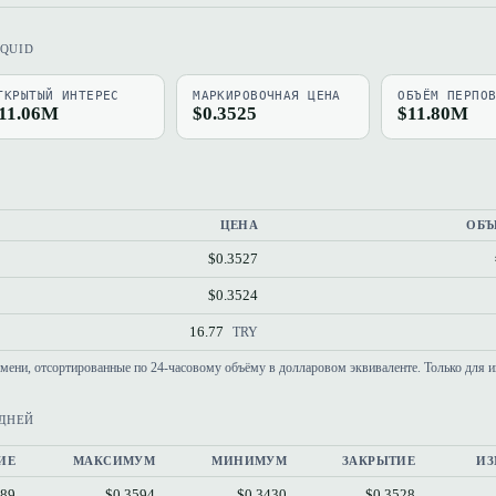
IQUID
ТКРЫТЫЙ ИНТЕРЕС
МАРКИРОВОЧНАЯ ЦЕНА
ОБЪЁМ ПЕРПО
11.06M
$0.3525
$11.80M
ЦЕНА
ОБЪ
$0.3527
$0.3524
16.77
TRY
емени, отсортированные по 24-часовому объёму в долларовом эквиваленте. Только для 
 ДНЕЙ
ИЕ
МАКСИМУМ
МИНИМУМ
ЗАКРЫТИЕ
ИЗ
589
$0.3594
$0.3430
$0.3528