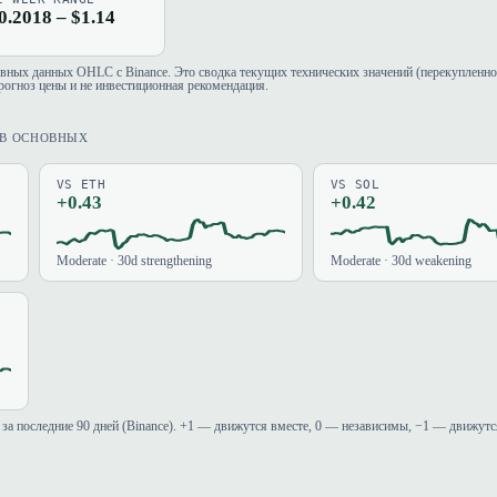
0.2018 – $1.14
евных данных OHLC с Binance. Это сводка текущих технических значений (перекупленно
рогноз цены и не инвестиционная рекомендация.
ИВ ОСНОВНЫХ
VS ETH
VS SOL
+0.43
+0.42
Moderate · 30d strengthening
Moderate · 30d weakening
за последние 90 дней (Binance). +1 — движутся вместе, 0 — независимы, −1 — движутс