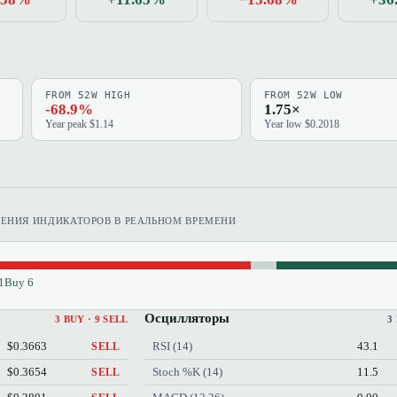
FROM 52W HIGH
FROM 52W LOW
-68.9%
1.75×
Year peak $1.14
Year low $0.2018
ЧЕНИЯ ИНДИКАТОРОВ В РЕАЛЬНОМ ВРЕМЕНИ
1
Buy 6
Осцилляторы
3 BUY · 9 SELL
3
$0.3663
RSI (14)
43.1
SELL
$0.3654
Stoch %K (14)
11.5
SELL