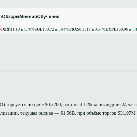
m
Обзоры
Мнения
Обучение
$1.10
▲1.76%
SOL
$78.72
▲1.94%
TRX
$0.3311
▲0.57%
HYPE
$68.06
▲1.43%
ST
) торгуется по цене $0.3200, рост на 2.11% за последние 24 часа
лизации, текущая оценка — $1.56B, при объёме торгов $31.97M 