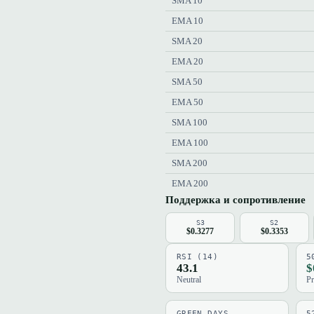
SMA 10
EMA 10
SMA 20
EMA 20
SMA 50
EMA 50
SMA 100
EMA 100
SMA 200
EMA 200
Поддержка и сопротивление
S3
S2
$0.3277
$0.3353
RSI (14)
5
43.1
$
Neutral
Pr
GREEN DAYS
5