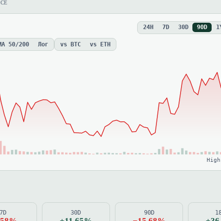
NCE
24H
7D
30D
90D
1
MA 50/200
Лог
vs BTC
vs ETH
High
7D
30D
90D
1
.58%
+11.65%
−15.68%
+36