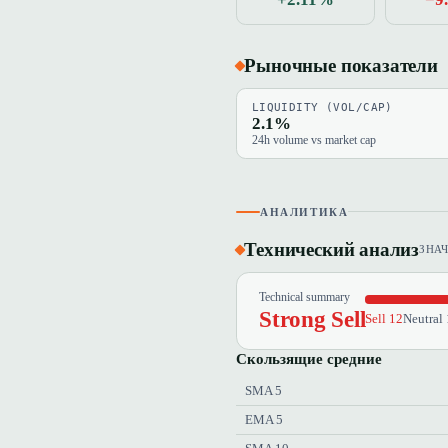
Рыночные показатели
LIQUIDITY (VOL/CAP)
2.1%
24h volume vs market cap
АНАЛИТИКА
Технический анализ
ЗНА
Technical summary
Strong Sell
Sell 12
Neutral 
Скользящие средние
SMA 5
EMA 5