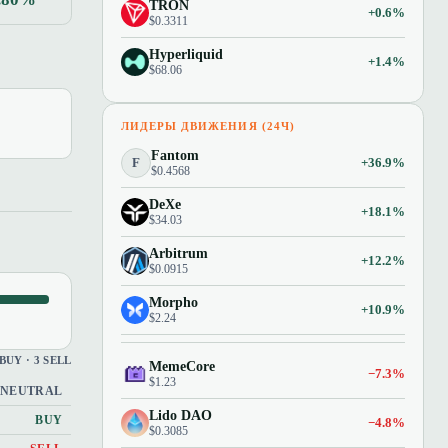
TRON
+0.6%
$0.3311
Hyperliquid
+1.4%
$68.06
ЛИДЕРЫ ДВИЖЕНИЯ (24Ч)
Fantom
F
+36.9%
$0.4568
DeXe
+18.1%
$34.03
Arbitrum
+12.2%
$0.0915
Morpho
+10.9%
$2.24
 BUY · 3 SELL
MemeCore
−7.3%
$1.23
NEUTRAL
Lido DAO
BUY
−4.8%
$0.3085