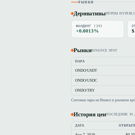
РЫНКИ
Деривативы
ПЕРПЫ HYPERL
ФАНДИНГ (1Ч)
О
+0.0013%
$
Рынки
BINANCE SPOT
ПАРА
ONDO/USDT
ONDO/USDC
ONDO/TRY
Спотовые пары на Binance в реальном вр
История цен
ПОСЛЕДНИЕ 30
ДАТА
ОТКРЫТ
Aug 7, 2026
$0.3