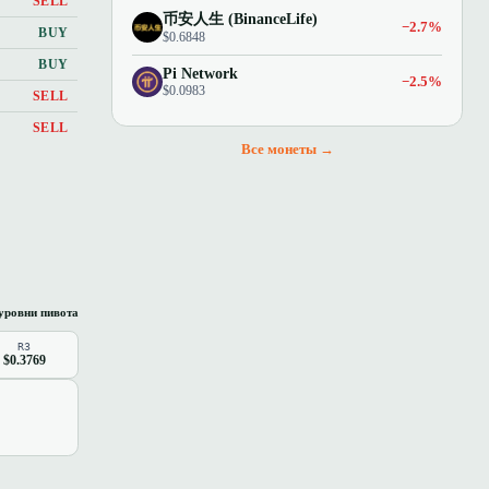
SELL
币安人生 (BinanceLife)
−2.7%
BUY
$0.6848
BUY
Pi Network
−2.5%
$0.0983
SELL
SELL
Все монеты →
уровни пивота
R3
$0.3769