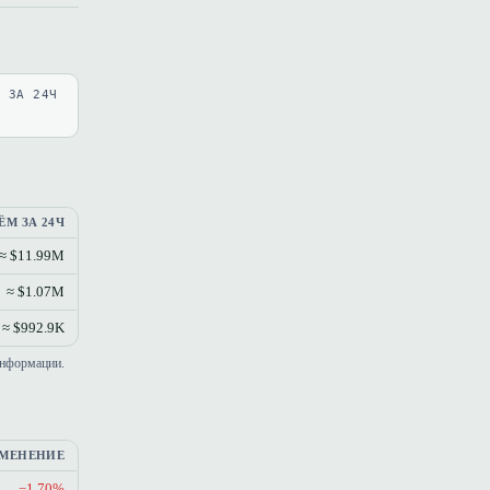
В ЗА 24Ч
ЁМ ЗА 24Ч
≈ $11.99M
≈ $1.07M
≈ $992.9K
информации.
МЕНЕНИЕ
−1.70%