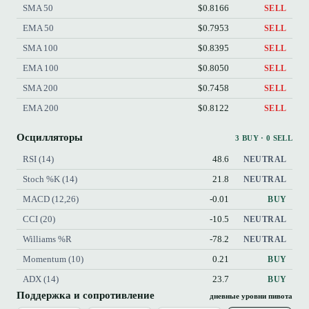
SMA 50
$0.8166
SELL
EMA 50
$0.7953
SELL
SMA 100
$0.8395
SELL
EMA 100
$0.8050
SELL
SMA 200
$0.7458
SELL
EMA 200
$0.8122
SELL
Осцилляторы
3 BUY · 0 SELL
RSI (14)
48.6
NEUTRAL
Stoch %K (14)
21.8
NEUTRAL
MACD (12,26)
-0.01
BUY
CCI (20)
-10.5
NEUTRAL
Williams %R
-78.2
NEUTRAL
Momentum (10)
0.21
BUY
ADX (14)
23.7
BUY
Поддержка и сопротивление
дневные уровни пивота