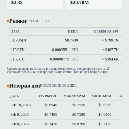
$2.32
$20.78M
Рынки
BINANCE SPOT
ПАРА
ЦЕНА
ОБЪЁМ ЗА 24Ч
LIT/USDT
$0.7430
≈ $799.7K
LIT/ETH
0.0003551
≈ $487.7K
ETH
LIT/BTC
0.00000775
≈ $394.6K
BTC
Спотовые пары на Binance в реальном времени, отсортированные по 24-
часовому объёму в долларовом эквиваленте. Только для информации.
История цен
ПОСЛЕДНИЕ 30 ДНЕЙ
ДАТА
ОТКРЫТИЕ
МАКСИМУМ
МИНИМУМ
ЗАКР
Feb 10, 2025
$0.6940
$0.7550
$0.6560
$0
Feb 9, 2025
$0.7490
$0.7580
$0.6300
$0
Feb 8, 2025
$0.7470
$0.8700
$0.7130
$0