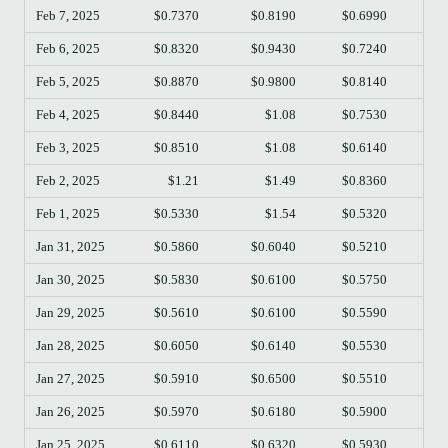
Feb 7, 2025
$0.7370
$0.8190
$0.6990
$0
Feb 6, 2025
$0.8320
$0.9430
$0.7240
$0
Feb 5, 2025
$0.8870
$0.9800
$0.8140
$0
Feb 4, 2025
$0.8440
$1.08
$0.7530
$0
Feb 3, 2025
$0.8510
$1.08
$0.6140
$0
Feb 2, 2025
$1.21
$1.49
$0.8360
$0
Feb 1, 2025
$0.5330
$1.54
$0.5320
Jan 31, 2025
$0.5860
$0.6040
$0.5210
$0
Jan 30, 2025
$0.5830
$0.6100
$0.5750
$0
Jan 29, 2025
$0.5610
$0.6100
$0.5590
$0
Jan 28, 2025
$0.6050
$0.6140
$0.5530
$0
Jan 27, 2025
$0.5910
$0.6500
$0.5510
$0
Jan 26, 2025
$0.5970
$0.6180
$0.5900
$0
Jan 25, 2025
$0.6110
$0.6320
$0.5930
$0