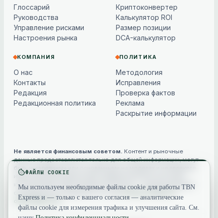
Глоссарий
Криптоконвертер
Руководства
Калькулятор ROI
Управление рисками
Размер позиции
Настроения рынка
DCA-калькулятор
КОМПАНИЯ
ПОЛИТИКА
О нас
Методология
Контакты
Исправления
Редакция
Проверка фактов
Редакционная политика
Реклама
Раскрытие информации
Не является финансовым советом.
Контент и рыночные
данные предоставляются только для общей информации, могут
быть устаревшими или основанными на моделях и не являются
ФАЙЛЫ COOKIE
инвестиционной, финансовой, юридической или налоговой
консультацией. Криптоактивы волатильны — всегда проводите
Мы используем необходимые файлы cookie для работы TBN
собственное исследование. См. наш
полным отказом от
Express и — только с вашего согласия — аналитические
ответственности
.
файлы cookie для измерения трафика и улучшения сайта. См.
нашу
Политика конфиденциальности
.