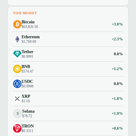
ТОП МОНЕТ
Bitcoin
+3.0%
$63,826.50
Ethereum
+2.3%
$1,769.69
Tether
0.0%
$0.9991
BNB
+1.2%
$574.47
USDC
0.0%
$0.9998
XRP
+1.8%
$1.10
Solana
S
+1.9%
$78.72
TRON
+0.6%
$0.3311