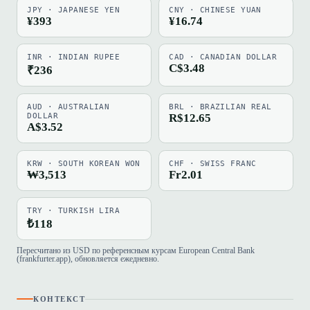
JPY · JAPANESE YEN
CNY · CHINESE YUAN
¥393
¥16.74
INR · INDIAN RUPEE
CAD · CANADIAN DOLLAR
C$3.48
₹236
AUD · AUSTRALIAN
BRL · BRAZILIAN REAL
DOLLAR
R$12.65
A$3.52
KRW · SOUTH KOREAN WON
CHF · SWISS FRANC
₩3,513
Fr2.01
TRY · TURKISH LIRA
₺118
Пересчитано из USD по референсным курсам European Central Bank
(frankfurter.app), обновляется ежедневно.
КОНТЕКСТ