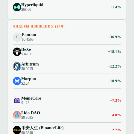
Hyperliquid
+1.4%
$68.06
ЛИДЕРЫ ДВИЖЕНИЯ (24Ч)
Fantom
F
+36.9%
$0.4568
DeXe
+18.1%
$34.03
Arbitrum
+12.2%
$0.0915
Morpho
+10.9%
$2.24
MemeCore
−7.3%
$1.23
Lido DAO
−4.8%
$0.3085
币安人生 (BinanceLife)
−2.7%
$0.6848