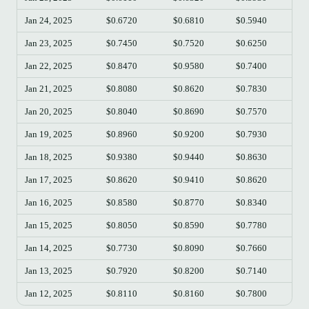
Jan 24, 2025
$0.6720
$0.6810
$0.5940
$0
Jan 23, 2025
$0.7450
$0.7520
$0.6250
$0
Jan 22, 2025
$0.8470
$0.9580
$0.7400
$0
Jan 21, 2025
$0.8080
$0.8620
$0.7830
$0
Jan 20, 2025
$0.8040
$0.8690
$0.7570
$0
Jan 19, 2025
$0.8960
$0.9200
$0.7930
$0
Jan 18, 2025
$0.9380
$0.9440
$0.8630
$0
Jan 17, 2025
$0.8620
$0.9410
$0.8620
$0
Jan 16, 2025
$0.8580
$0.8770
$0.8340
$0
Jan 15, 2025
$0.8050
$0.8590
$0.7780
$0
Jan 14, 2025
$0.7730
$0.8090
$0.7660
$0
Jan 13, 2025
$0.7920
$0.8200
$0.7140
$0
Jan 12, 2025
$0.8110
$0.8160
$0.7800
$0