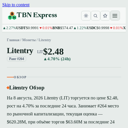
Skip to content
TBN Express
.27%
USDT
$0.9991
▼0.01%
BNB
$574.47
▲1.22%
USDC
$0.9998
▼0.01%
XRP
$1
Главная
/
Монеты
/
Litentry
$2.48
Litentry
LIT
▲4.70% (24h)
Ранг #264
ОБЗОР
Litentry Обзор
На 8 августа, 2026 Litentry (LIT) торгуется по цене $2.48,
рост на 4.70% за последние 24 часа. Занимает #264 место
по рыночной капитализации, текущая оценка —
$620.28M, при объёме торгов $63.60M за последние 24