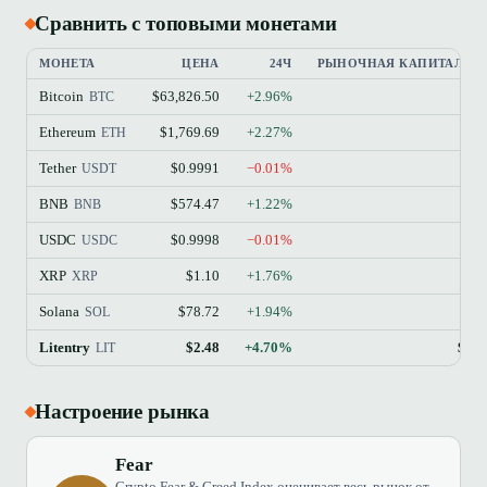
Сравнить с топовыми монетами
МОНЕТА
ЦЕНА
24Ч
РЫНОЧНАЯ КАПИТАЛИЗ
Bitcoin
$63,826.50
+2.96%
$
BTC
Ethereum
$1,769.69
+2.27%
$21
ETH
Tether
$0.9991
−0.01%
$18
USDT
BNB
$574.47
+1.22%
$7
BNB
USDC
$0.9998
−0.01%
$7
USDC
XRP
$1.10
+1.76%
$6
XRP
Solana
$78.72
+1.94%
$4
SOL
Litentry
$2.48
+4.70%
$62
LIT
Настроение рынка
Fear
Crypto Fear & Greed Index оценивает весь рынок от