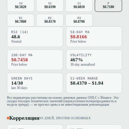
S3
S2
S1
P
$0.5820
$0.6190
$0.6810
$0.7180
R1
R2
R3
$0.7800
$0.8170
$0.8790
RSI (14)
50-DAY MA
48.6
$0.8166
Neutral
Price below
200-DAY MA
VOLATILITY
$0.7458
467%
Price below
30-day annualised
GREEN DAYS
52-WEEK RANGE
14/30
$0.4370 – $1.94
last 30 days
Все индикаторы рассчитаны на основе дневных данных OHLC с Binance. Это
сводка текущих технических значений (перекупленность/перепроданность и
модель тренда) — не прогноз цены и не инвестиционная рекомендация.
Корреляции
90 ДНЕЙ, ПРОТИВ ОСНОВНЫХ