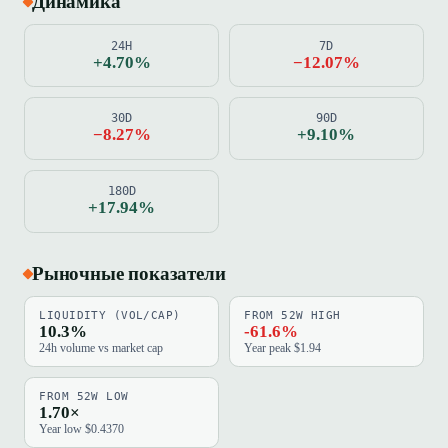
Динамика
24H
7D
+4.70%
−12.07%
30D
90D
−8.27%
+9.10%
180D
+17.94%
Рыночные показатели
LIQUIDITY (VOL/CAP)
FROM 52W HIGH
10.3%
-61.6%
24h volume vs market cap
Year peak $1.94
FROM 52W LOW
1.70×
Year low $0.4370