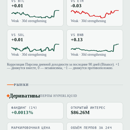
VS BTC
VS ETH
+0.01
-0.03
Weak · 30d strengthening
Weak · 30d strengthening
VS SOL
VS BNB
+0.01
+0.13
Weak · 30d strengthening
Weak · 30d strengthening
Корреляция Пирсона дневной доходности за последние 90 дней (Binance). +1
— движутся вместе, 0 — независимы, −1 — движутся противоположно.
РЫНКИ
Деривативы
ПЕРПЫ HYPERLIQUID
ФАНДИНГ (1Ч)
ОТКРЫТЫЙ ИНТЕРЕС
+0.0013%
$86.26M
МАРКИРОВОЧНАЯ ЦЕНА
ОБЪЁМ ПЕРПОВ ЗА 24Ч