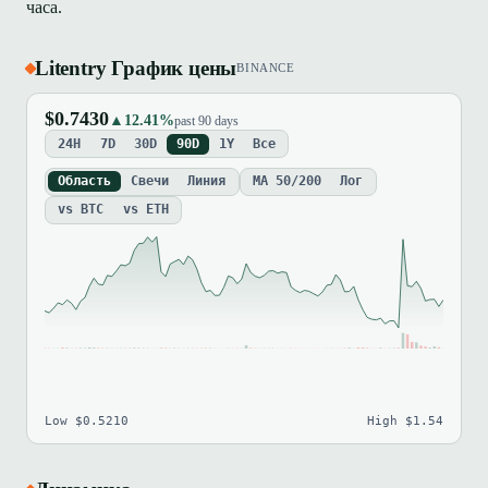
часа.
Litentry График цены
BINANCE
$0.7430
▲12.41%
past 90 days
24H
7D
30D
90D
1Y
Все
Область
Свечи
Линия
MA 50/200
Лог
vs BTC
vs ETH
Low $0.5210
High $1.54