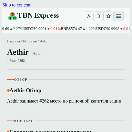
Skip to content
TBN Express
9.69
▲2.27%
USDT
$0.9991
▼0.01%
BNB
$574.47
▲1.22%
USDC
$0.9998
▼0.01%
Главная
/
Монеты
/
Aethir
Aethir
ATH
Ранг #262
ОБЗОР
Aethir Обзор
Aethir занимает #262 место по рыночной капитализации.
КОНТЕКСТ
Сравнить с топовыми монетами