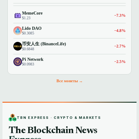
MemeCore
−7.3%
$1.23
Lido DAO
−4.8%
$0.3085
币安人生 (BinanceLife)
−2.7%
$0.6848
Pi Network
−2.5%
$0.0983
Все монеты →
TBN EXPRESS · CRYPTO & MARKETS
The Blockchain News