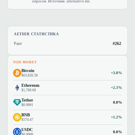
опросов. Источник: alternative.me.
AETHIR СТАТИСТИКА
Ранг
#262
ТОП МОНЕТ
Bitcoin
+3.0%
$63,826.50
Ethereum
+2.3%
$1,769.69
Tether
0.0%
$0.9991
BNB
+1.2%
$574.47
USDC
0.0%
$0.9998