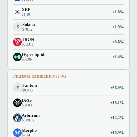
XRP
+1.8%
$1.10
Solana
S
+1.9%
$78.72
TRON
+0.6%
$0.3311
Hyperliquid
+1.4%
$68.06
ЛИДЕРЫ ДВИЖЕНИЯ (24Ч)
Fantom
F
+36.9%
$0.4568
DeXe
+18.1%
$34.03
Arbitrum
+12.2%
$0.0915
Morpho
+10.9%
$2.24