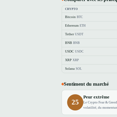
CRYPTO
Bitcoin
BTC
Ethereum
ETH
Tether
USDT
BNB
BNB
USDC
USDC
XRP
XRP
Solana
SOL
Sentiment du marché
Peur extrême
25
Le Crypto Fear & Greed 
volatilité, du momentum