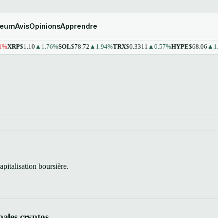
reum
Avis
Opinions
Apprendre
XRP
$1.10
▲1.76%
SOL
$78.72
▲1.94%
TRX
$0.3311
▲0.57%
HYPE
$68.06
▲1.4
pitalisation boursière.
pales cryptos