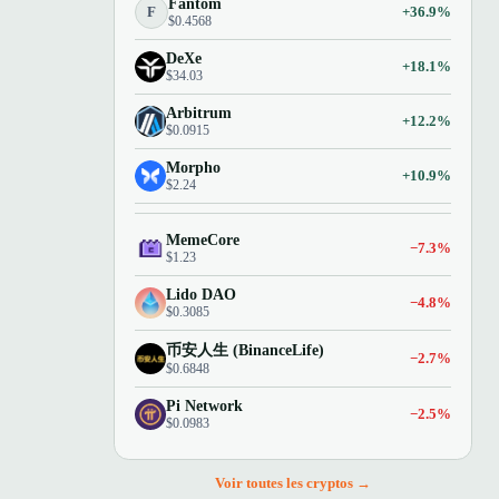
Fantom
F
+36.9%
$0.4568
DeXe
+18.1%
$34.03
Arbitrum
+12.2%
$0.0915
Morpho
+10.9%
$2.24
MemeCore
−7.3%
$1.23
Lido DAO
−4.8%
$0.3085
币安人生 (BinanceLife)
−2.7%
$0.6848
Pi Network
−2.5%
$0.0983
Voir toutes les cryptos →