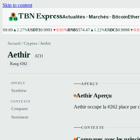
Skip to content
TBN Express
Actualités
Marchés
Bitcoin
Ethe
9.69
▲2.27%
USDT
$0.9991
▼0.01%
BNB
$574.47
▲1.22%
USDC
$0.9998
▼0.01%
Accueil
/
Cryptos
/
Aethir
Aethir
ATH
Rang #262
APERÇU
APERÇU
Synthèse
Aethir Aperçu
CONTEXTE
Aethir occupe la #262 place par ca
Comparer
Sentiment
CONTEXTE
Comparer avec les princi