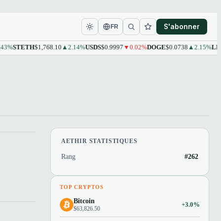
S'abonner
FR
3%
STETH
$1,768.10
▲2.14%
USDS
$0.9997
▼0.02%
DOGE
$0.0738
▲2.15%
LEO
$
AETHIR STATISTIQUES
Rang
#262
TOP CRYPTOS
Bitcoin
+3.0%
$63,826.50