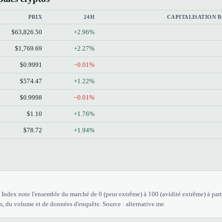
PRIX
24H
CAPITALISATION 
$63,826.50
+2.96%
$1,769.69
+2.27%
$0.9991
−0.01%
$574.47
+1.22%
$0.9998
−0.01%
$1.10
+1.76%
$78.72
+1.94%
Index note l'ensemble du marché de 0 (peur extrême) à 100 (avidité extrême) à parti
, du volume et de données d'enquête. Source : alternative.me.