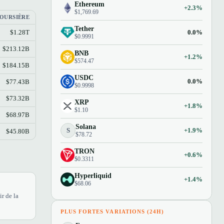
Ethereum
+2.3%
$1,769.69
BOURSIÈRE
Tether
0.0%
$1.28T
$0.9991
$213.12B
BNB
+1.2%
$574.47
$184.15B
USDC
0.0%
$77.43B
$0.9998
$73.32B
XRP
+1.8%
$1.10
$68.97B
Solana
S
+1.9%
$45.80B
$78.72
TRON
+0.6%
$0.3311
Hyperliquid
+1.4%
$68.06
r de la
PLUS FORTES VARIATIONS (24H)