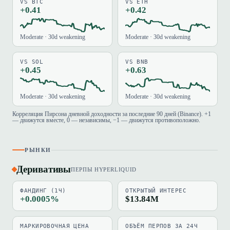
VS BTC
VS ETH
+0.41
+0.42
Moderate · 30d weakening
Moderate · 30d weakening
VS SOL
VS BNB
+0.45
+0.63
Moderate · 30d weakening
Moderate · 30d weakening
Корреляция Пирсона дневной доходности за последние 90 дней (Binance). +1
— движутся вместе, 0 — независимы, −1 — движутся противоположно.
РЫНКИ
Деривативы
ПЕРПЫ HYPERLIQUID
ФАНДИНГ (1Ч)
ОТКРЫТЫЙ ИНТЕРЕС
+0.0005%
$13.84M
МАРКИРОВОЧНАЯ ЦЕНА
ОБЪЁМ ПЕРПОВ ЗА 24Ч