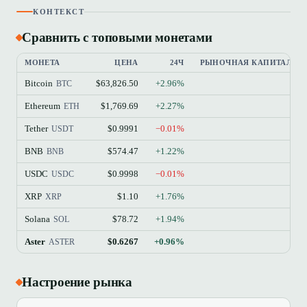
КОНТЕКСТ
Сравнить с топовыми монетами
МОНЕТА
ЦЕНА
24Ч
РЫНОЧНАЯ КАПИТАЛИЗ
Bitcoin
$63,826.50
+2.96%
$
BTC
Ethereum
$1,769.69
+2.27%
$21
ETH
Tether
$0.9991
−0.01%
$18
USDT
BNB
$574.47
+1.22%
$7
BNB
USDC
$0.9998
−0.01%
$7
USDC
XRP
$1.10
+1.76%
$6
XRP
Solana
$78.72
+1.94%
$4
SOL
Aster
$0.6267
+0.96%
$
ASTER
Настроение рынка