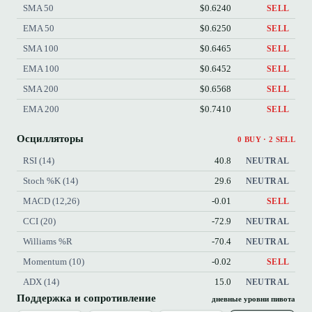
SMA 50
$0.6240
SELL
EMA 50
$0.6250
SELL
SMA 100
$0.6465
SELL
EMA 100
$0.6452
SELL
SMA 200
$0.6568
SELL
EMA 200
$0.7410
SELL
Осцилляторы
0 BUY · 2 SELL
RSI (14)
40.8
NEUTRAL
Stoch %K (14)
29.6
NEUTRAL
MACD (12,26)
-0.01
SELL
CCI (20)
-72.9
NEUTRAL
Williams %R
-70.4
NEUTRAL
Momentum (10)
-0.02
SELL
ADX (14)
15.0
NEUTRAL
Поддержка и сопротивление
дневные уровни пивота