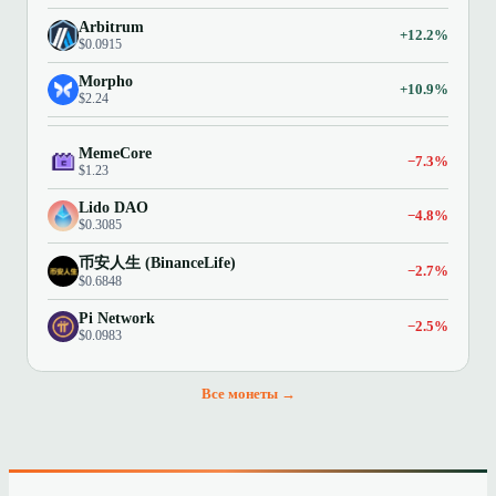
Arbitrum
+12.2%
$0.0915
Morpho
+10.9%
$2.24
MemeCore
−7.3%
$1.23
Lido DAO
−4.8%
$0.3085
币安人生 (BinanceLife)
−2.7%
$0.6848
Pi Network
−2.5%
$0.0983
Все монеты →