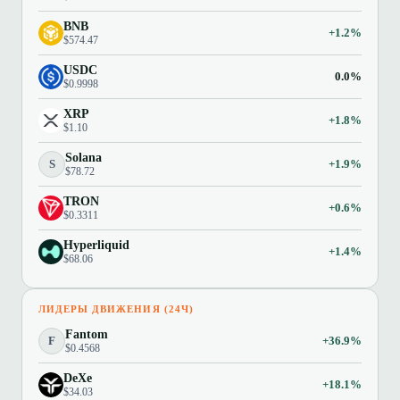
BNB
+1.2%
$574.47
USDC
0.0%
$0.9998
XRP
+1.8%
$1.10
Solana
S
+1.9%
$78.72
TRON
+0.6%
$0.3311
Hyperliquid
+1.4%
$68.06
ЛИДЕРЫ ДВИЖЕНИЯ (24Ч)
Fantom
F
+36.9%
$0.4568
DeXe
+18.1%
$34.03