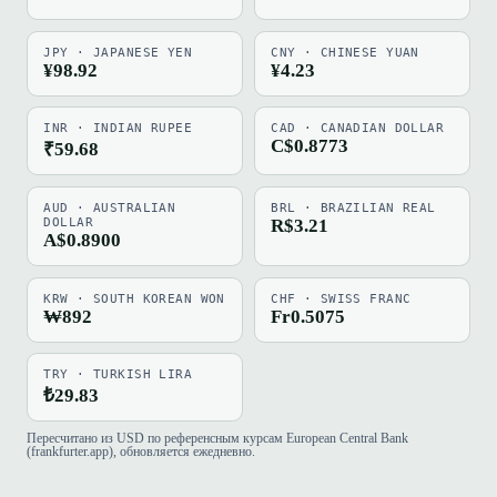
JPY · JAPANESE YEN
CNY · CHINESE YUAN
¥98.92
¥4.23
INR · INDIAN RUPEE
CAD · CANADIAN DOLLAR
C$0.8773
₹59.68
AUD · AUSTRALIAN
BRL · BRAZILIAN REAL
DOLLAR
R$3.21
A$0.8900
KRW · SOUTH KOREAN WON
CHF · SWISS FRANC
₩892
Fr0.5075
TRY · TURKISH LIRA
₺29.83
Пересчитано из USD по референсным курсам European Central Bank
(frankfurter.app), обновляется ежедневно.