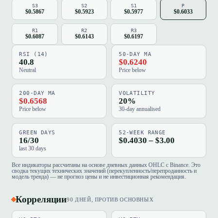
S3
S2
S1
P
$0.5867
$0.5923
$0.5977
$0.6033
R1
R2
R3
$0.6087
$0.6143
$0.6197
RSI (14)
50-DAY MA
40.8
$0.6240
Neutral
Price below
200-DAY MA
VOLATILITY
$0.6568
20%
Price below
30-day annualised
GREEN DAYS
52-WEEK RANGE
16/30
$0.4030 – $3.00
last 30 days
Все индикаторы рассчитаны на основе дневных данных OHLC с Binance. Это
сводка текущих технических значений (перекупленность/перепроданность и
модель тренда) — не прогноз цены и не инвестиционная рекомендация.
Корреляции
90 ДНЕЙ, ПРОТИВ ОСНОВНЫХ