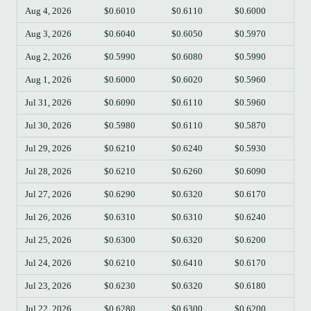
Aug 4, 2026
$0.6010
$0.6110
$0.6000
$0.
Aug 3, 2026
$0.6040
$0.6050
$0.5970
$0.
Aug 2, 2026
$0.5990
$0.6080
$0.5990
$0.
Aug 1, 2026
$0.6000
$0.6020
$0.5960
$0.
Jul 31, 2026
$0.6090
$0.6110
$0.5960
$0.
Jul 30, 2026
$0.5980
$0.6110
$0.5870
$0.
Jul 29, 2026
$0.6210
$0.6240
$0.5930
$0.
Jul 28, 2026
$0.6210
$0.6260
$0.6090
$0.
Jul 27, 2026
$0.6290
$0.6320
$0.6170
$0.
Jul 26, 2026
$0.6310
$0.6310
$0.6240
$0.
Jul 25, 2026
$0.6300
$0.6320
$0.6200
$0.
Jul 24, 2026
$0.6210
$0.6410
$0.6170
$0.
Jul 23, 2026
$0.6230
$0.6320
$0.6180
$0.
Jul 22, 2026
$0.6280
$0.6300
$0.6200
$0.