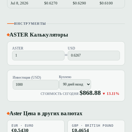
Jul 8, 2026
$0.6270
$0.6290
$0.6100
$0.
ИНСТРУМЕНТЫ
ASTER Калькуляторы
ASTER
USD
=
Куплено
Инвестиция (USD)
$868.88
▼ 13.11%
СТОИМОСТЬ СЕГОДНЯ
Aster Цена в других валютах
EUR · EURO
GBP · BRITISH POUND
€0.5430
£0.4654