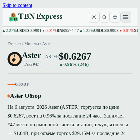
Skip to content
TBN Express
.27%
USDT
$0.9991
▼0.01%
BNB
$574.47
▲1.22%
USDC
$0.9998
▼0.01%
XRP
$1.
Главная
/
Монеты
/
Aster
$0.6267
Aster
ASTER
▲0.96% (24h)
Ранг #47
ОБЗОР
Aster Обзор
На 6 августа, 2026 Aster (ASTER) торгуется по цене
$0.6267, рост на 0.96% за последние 24 часа. Занимает
#47 место по рыночной капитализации, текущая оценка
— $1.04B, при объёме торгов $29.15M за последние 24