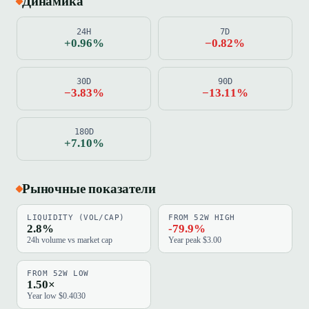
Динамика
24H
7D
+0.96%
−0.82%
30D
90D
−3.83%
−13.11%
180D
+7.10%
Рыночные показатели
LIQUIDITY (VOL/CAP)
FROM 52W HIGH
2.8%
-79.9%
24h volume vs market cap
Year peak $3.00
FROM 52W LOW
1.50×
Year low $0.4030