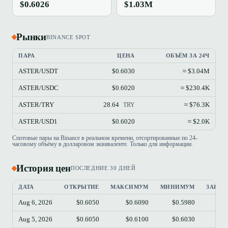
$0.6026
$1.03M
Рынки
BINANCE SPOT
ПАРА
ЦЕНА
ОБЪЁМ ЗА 24Ч
ASTER/USDT
$0.6030
≈ $3.04M
ASTER/USDC
$0.6020
≈ $230.4K
ASTER/TRY
28.64
≈ $76.3K
TRY
ASTER/USD1
$0.6020
≈ $2.0K
Спотовые пары на Binance в реальном времени, отсортированные по 24-
часовому объёму в долларовом эквиваленте. Только для информации.
История цен
ПОСЛЕДНИЕ 30 ДНЕЙ
ДАТА
ОТКРЫТИЕ
МАКСИМУМ
МИНИМУМ
ЗАКРЫ
Aug 6, 2026
$0.6050
$0.6090
$0.5980
$0.
Aug 5, 2026
$0.6050
$0.6100
$0.6030
$0.