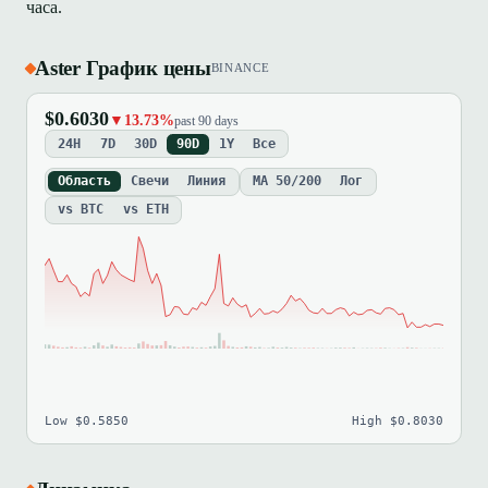
часа.
Aster График цены
BINANCE
$0.6030
▼13.73%
past 90 days
24H
7D
30D
90D
1Y
Все
Область
Свечи
Линия
MA 50/200
Лог
vs BTC
vs ETH
Low $0.5850
High $0.8030