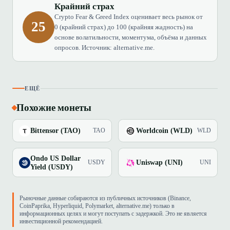
Крайний страх
Crypto Fear & Greed Index оценивает весь рынок от
25
0 (крайний страх) до 100 (крайняя жадность) на
основе волатильности, моментума, объёма и данных
опросов. Источник: alternative.me.
ЕЩЁ
Похожие монеты
Bittensor (TAO)
Worldcoin (WLD)
TAO
WLD
Ondo US Dollar
Uniswap (UNI)
USDY
UNI
Yield (USDY)
Рыночные данные собираются из публичных источников (Binance,
CoinPaprika, Hyperliquid, Polymarket, alternative.me) только в
информационных целях и могут поступать с задержкой. Это не является
инвестиционной рекомендацией.