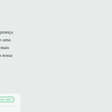
gurança.
em uma
s mais
a nossa
IFICADO