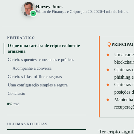
Harvey Jones
Editor de Finanças e Cripto
·
jun 20, 2026
·
4 min de leitura
NESTE ARTIGO
PRINCIPA
O que uma carteira de cripto realmente
armazena
Uma carte
Carteiras quentes: conectadas e práticas
blockchai
Acompanhe a conversa
Carteiras 
Carteiras frias: offline e seguras
phishing e
Carteiras 
Uma configuração simples e segura
posições d
Conclusão
Mantenha o
0%
read
recuperaç
ÚLTIMAS NOTÍCIAS
Ter cripto signi