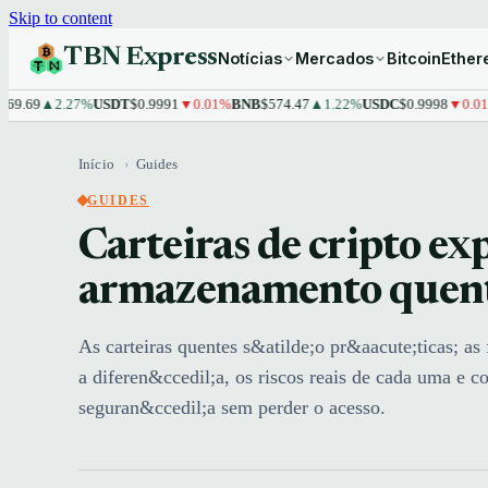
Skip to content
TBN Express
Notícias
Mercados
Bitcoin
Ethe
9
▲2.27%
USDT
$0.9991
▼0.01%
BNB
$574.47
▲1.22%
USDC
$0.9998
▼0.01%
XR
Início
›
Guides
GUIDES
Carteiras de cripto exp
armazenamento quente
As carteiras quentes s&atilde;o pr&aacute;ticas; as 
a diferen&ccedil;a, os riscos reais de cada uma e 
seguran&ccedil;a sem perder o acesso.