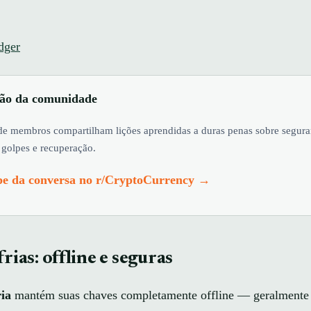
dger
são da comunidade
de membros compartilham lições aprendidas a duras penas sobre segur
, golpes e recuperação.
ipe da conversa no r/CryptoCurrency →
frias: offline e seguras
ria
mantém suas chaves completamente offline — geralment