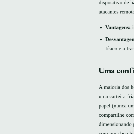
dispositivo de 
atacantes remot
Vantagens:
i
Desvantagen
físico e a fr
Uma confi
A maioria dos ho
uma carteira fri
papel (nunca um
compartilhe com
dimensionando p
com uma boa hi