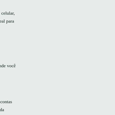
celular,
eal para
onde você
 contas
 da