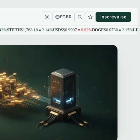
Inscreva-se
PT-BR
TETH
$1,768.10
▲2.14%
USDS
$0.9997
▼0.02%
DOGE
$0.0738
▲2.15%
LEO
$9.6