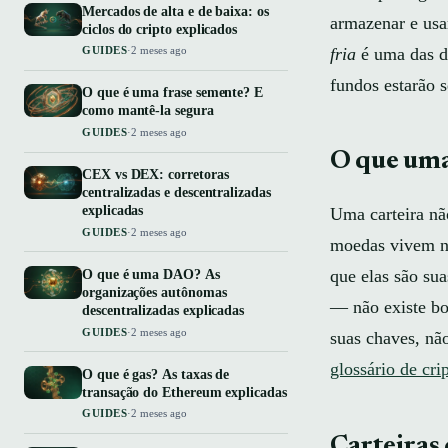
Mercados de alta e de baixa: os
armazenar e usa
ciclos do cripto explicados
fria
é uma das de
GUIDES
·
2 meses ago
fundos estarão s
O que é uma frase semente? E
como mantê-la segura
GUIDES
·
2 meses ago
O que uma
CEX vs DEX: corretoras
centralizadas e descentralizadas
explicadas
Uma carteira nã
GUIDES
·
2 meses ago
moedas vivem na
que elas são sua
O que é uma DAO? As
organizações autônomas
— não existe bot
descentralizadas explicadas
GUIDES
·
2 meses ago
suas chaves, nã
glossário de cri
O que é gas? As taxas de
transação do Ethereum explicadas
GUIDES
·
2 meses ago
Carteiras 