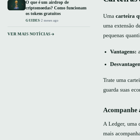
O que é um airdrop de
criptomoedas? Como funcionam
os tokens gratuitos
Uma
carteira 
GUIDES
·
2 meses ago
uma extensão de
VER MAIS NOTÍCIAS
pequenas quanti
Vantagens:
a
Desvantagen
Trate uma carte
guarda suas eco
Acompanhe a
A Ledger, uma d
mais acompanhad