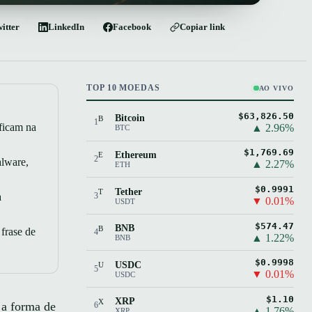
witter
LinkedIn
Facebook
Copiar link
TOP 10 MOEDAS
AO VIVO
$63,826.50
Bitcoin
B
1
ficam na
▲ 2.96%
BTC
$1,769.69
Ethereum
E
2
alware,
▲ 2.27%
ETH
$0.9991
Tether
T
a
3
▼ 0.01%
USDT
$574.47
BNB
B
frase de
4
▲ 1.22%
BNB
$0.9998
USDC
U
5
▼ 0.01%
USDC
$1.10
XRP
X
a forma de
6
▲ 1.76%
XRP