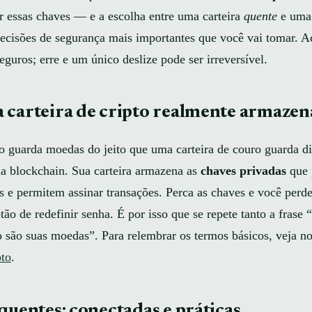
r essas chaves — e a escolha entre uma carteira
quente
e uma 
cisões de segurança mais importantes que você vai tomar. Ac
eguros; erre e um único deslize pode ser irreversível.
 carteira de cripto realmente armazen
o guarda moedas do jeito que uma carteira de couro guarda di
 blockchain. Sua carteira armazena as
chaves privadas
que 
s e permitem assinar transações. Perca as chaves e você perd
ão de redefinir senha. É por isso que se repete tanto a frase 
o são suas moedas”. Para relembrar os termos básicos, veja n
pto
.
quentes: conectadas e práticas