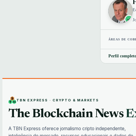
H
E
J
ÁREAS DE COB
Perfil completo
TBN EXPRESS · CRYPTO & MARKETS
The Blockchain News
E
A TBN Express oferece jornalismo cripto independente,
inteligência de mercado, recursos educacionais e dados de