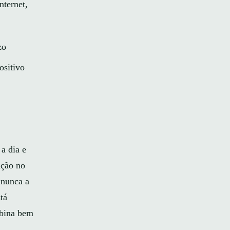
nternet,
zo
ositivo
 a dia e
ação no
 nunca a
tá
ina bem