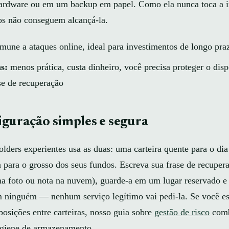
hardware ou em um backup em papel. Como ela nunca toca a i
os não conseguem alcançá-la.
mune a ataques online, ideal para investimentos de longo pra
s:
menos prática, custa dinheiro, você precisa proteger o disp
ase de recuperação
guração simples e segura
lders experientes usa as duas: uma carteira quente para o dia
a para o grosso dos seus fundos. Escreva sua frase de recuper
a foto ou nota na nuvem), guarde-a em um lugar reservado e
 ninguém — nenhum serviço legítimo vai pedi-la. Se você es
osições entre carteiras, nosso guia sobre
gestão de risco
comb
giene de armazenamento.