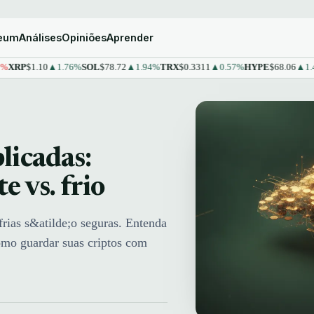
reum
Análises
Opiniões
Aprender
P
$1.10
▲1.76%
SOL
$78.72
▲1.94%
TRX
$0.3311
▲0.57%
HYPE
$68.06
▲1.43%
S
licadas:
 vs. frio
frias s&atilde;o seguras. Entenda
como guardar suas criptos com