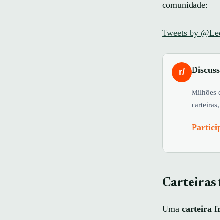
comunidade:
Tweets by @Le
Discus
r/
Milhões 
carteiras
Partic
Carteiras 
Uma
carteira f