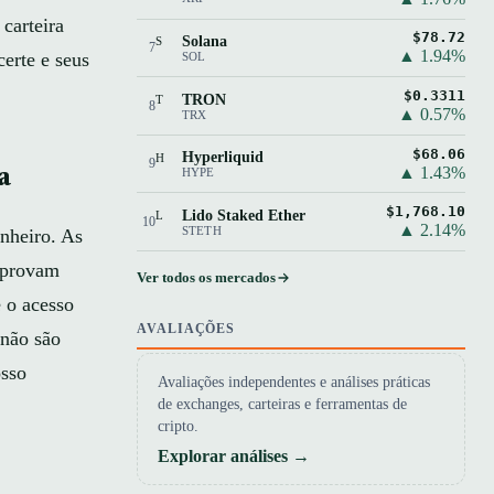
carteira
$78.72
Solana
S
7
▲ 1.94%
erte e seus
SOL
$0.3311
TRON
T
8
▲ 0.57%
TRX
$68.06
Hyperliquid
H
9
▲ 1.43%
a
HYPE
$1,768.10
Lido Staked Ether
L
10
▲ 2.14%
STETH
nheiro. As
provam
Ver todos os mercados
e o acesso
AVALIAÇÕES
“não são
osso
Avaliações independentes e análises práticas
de exchanges, carteiras e ferramentas de
cripto.
Explorar análises →