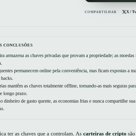
X / T
COMPARTILHAR
IS CONCLUSÕES
ira armazena as chaves privadas que provam a propriedade; as moedas 
n.
quentes permanecem online pela conveniência, mas ficam expostas a m
 hacks.
frias mantêm as chaves totalmente offline, tornando-as mais seguras par
e longo prazo.
 dinheiro de gasto quente, as economias frias e nunca compartilhe sua 
ão.
fica ter as chaves que a controlam. As
carteiras de cripto
são 