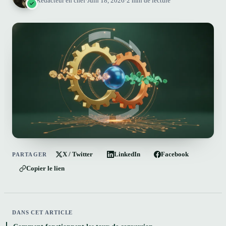
Rédacteur en chef
·
Juin 18, 2026
·
2 min de lecture
X / Twitter
LinkedIn
Facebook
PARTAGER
Copier le lien
DANS CET ARTICLE