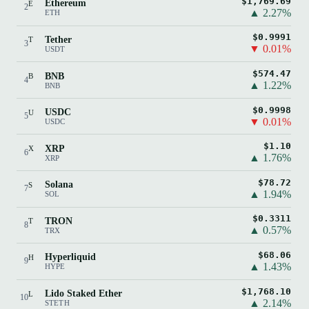
$1,769.69
Ethereum
E
2
▲ 2.27%
ETH
$0.9991
Tether
T
3
▼ 0.01%
USDT
$574.47
BNB
B
4
▲ 1.22%
BNB
$0.9998
USDC
U
5
▼ 0.01%
USDC
$1.10
XRP
X
6
▲ 1.76%
XRP
$78.72
Solana
S
7
▲ 1.94%
SOL
$0.3311
TRON
T
8
▲ 0.57%
TRX
$68.06
Hyperliquid
H
9
▲ 1.43%
HYPE
$1,768.10
Lido Staked Ether
L
10
▲ 2.14%
STETH