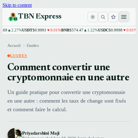
Skip to content
TBN Express
9
▲2.27%
USDT
$0.9991
▼0.01%
BNB
$574.47
▲1.22%
USDC
$0.9998
▼0.01%
XR
Accueil
›
Guides
GUIDES
Comment convertir une
cryptomonnaie en une autre
Un guide pratique pour convertir une cryptomonnaie
en une autre : comment les taux de change sont fixés
et comment faire le calcul.
Priyadarshini Maji