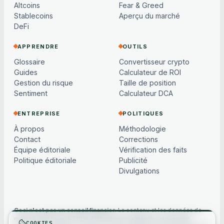
Altcoins
Fear & Greed
Stablecoins
Aperçu du marché
DeFi
APPRENDRE
OUTILS
Glossaire
Convertisseur crypto
Guides
Calculateur de ROI
Gestion du risque
Taille de position
Sentiment
Calculateur DCA
ENTREPRISE
POLITIQUES
À propos
Méthodologie
Contact
Corrections
Équipe éditoriale
Vérification des faits
Politique éditoriale
Publicité
Divulgations
Ceci n'est pas un conseil financier.
Le contenu et les données de
marché sont fournis à titre d'information générale uniquement,
COOKIES