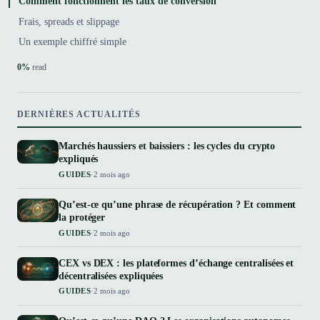
Comment fonctionnent les taux de conversion
Frais, spreads et slippage
Un exemple chiffré simple
0%
read
DERNIÈRES ACTUALITÉS
Marchés haussiers et baissiers : les cycles du crypto
expliqués
GUIDES
·
2 mois ago
Qu’est-ce qu’une phrase de récupération ? Et comment
la protéger
GUIDES
·
2 mois ago
CEX vs DEX : les plateformes d’échange centralisées et
décentralisées expliquées
GUIDES
·
2 mois ago