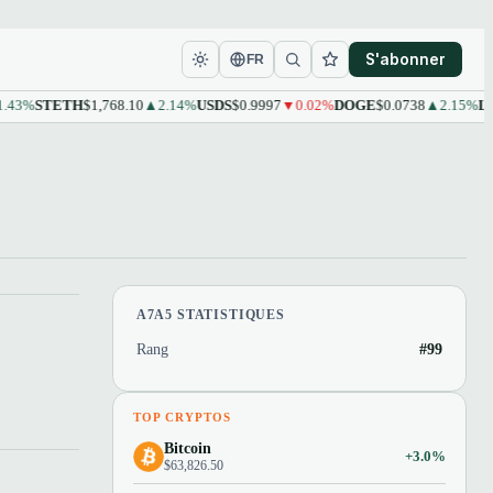
S'abonner
FR
3%
STETH
$1,768.10
▲2.14%
USDS
$0.9997
▼0.02%
DOGE
$0.0738
▲2.15%
LEO
A7A5 STATISTIQUES
Rang
#99
TOP CRYPTOS
Bitcoin
+3.0%
$63,826.50