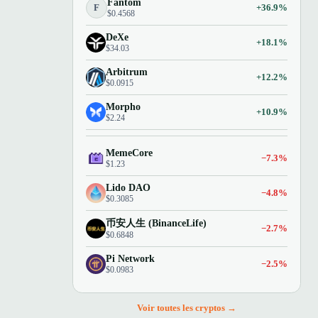
Fantom
F
+36.9%
$0.4568
DeXe
+18.1%
$34.03
Arbitrum
+12.2%
$0.0915
Morpho
+10.9%
$2.24
MemeCore
−7.3%
$1.23
Lido DAO
−4.8%
$0.3085
币安人生 (BinanceLife)
−2.7%
$0.6848
Pi Network
−2.5%
$0.0983
Voir toutes les cryptos →