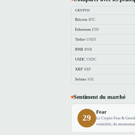
CRYPTO
Bitcoin
BTC
Ethereum
ETH
Tether
USDT
BNB
BNB
USDC
USDC
XRP
XRP
Solana
SOL
Sentiment du marché
Fear
29
Le Crypto Fear & Greed 
volatilité, du momentum