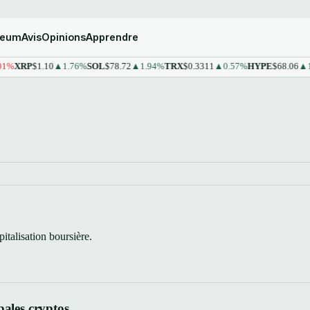
reum
Avis
Opinions
Apprendre
%
XRP
$1.10
▲1.76%
SOL
$78.72
▲1.94%
TRX
$0.3311
▲0.57%
HYPE
$68.06
▲1.4
talisation boursière.
pales cryptos