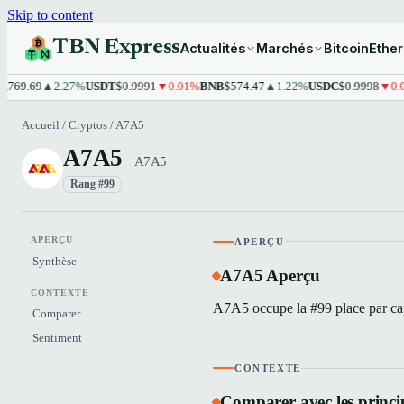
Skip to content
TBN Express
Actualités
Marchés
Bitcoin
Ethe
69.69
▲2.27%
USDT
$0.9991
▼0.01%
BNB
$574.47
▲1.22%
USDC
$0.9998
▼0.01
Accueil
/
Cryptos
/
A7A5
A7A5
A7A5
Rang #99
APERÇU
APERÇU
Synthèse
A7A5 Aperçu
CONTEXTE
A7A5 occupe la #99 place par capi
Comparer
Sentiment
CONTEXTE
Comparer avec les princi