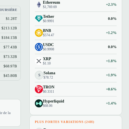
Ethereum
+2.3%
$1,769.69
BOURSIÈRE
Tether
0.0%
$1.28T
$0.9991
$213.12B
BNB
+1.2%
$574.47
$184.15B
USDC
0.0%
$77.43B
$0.9998
$73.32B
XRP
+1.8%
$1.10
$68.97B
Solana
S
+1.9%
$45.80B
$78.72
TRON
+0.6%
$0.3311
Hyperliquid
+1.4%
$68.06
r de la
PLUS FORTES VARIATIONS (24H)