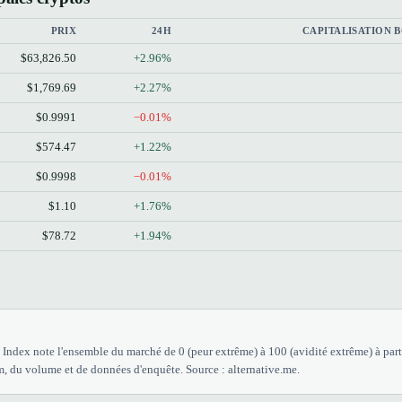
PRIX
24H
CAPITALISATION 
$63,826.50
+2.96%
$1,769.69
+2.27%
$0.9991
−0.01%
$574.47
+1.22%
$0.9998
−0.01%
$1.10
+1.76%
$78.72
+1.94%
Index note l'ensemble du marché de 0 (peur extrême) à 100 (avidité extrême) à parti
, du volume et de données d'enquête. Source : alternative.me.