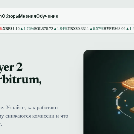
m
Обзоры
Мнения
Обучение
$1.10
▲1.76%
SOL
$78.72
▲1.94%
TRX
$0.3311
▲0.57%
HYPE
$68.06
▲1.43%
S
er 2
rbitrum,
е. Узнайте, как работают
ему снижаются комиссии и что
.