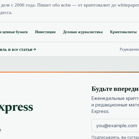
 деле с 2006 года. Пишет обо всём — от криптовалют до whitepaper
десса.
и ценные бумаги
Инвестиции
Деловая журналистика
Криптовалюты
ль и все статьи
Редакционн
Будьте вперед
Еженедельные крипто
xpress
и редакционные мат
Express.
е
Подписываясь, вы согла