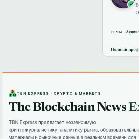
В
О
Акции 
ТЕМЫ
Полный профи
TBN EXPRESS · CRYPTO & MARKETS
The Blockchain News
E
TBN Express предлагает независимую
криптожурналистику, аналитику рынка, образовательны
материалы и рыночные данные в реальном времени для