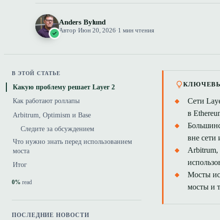
Anders Bylund
Автор
·
Июн 20, 2026
·
1 мин чтения
В ЭТОЙ СТАТЬЕ
КЛЮЧЕВ
Какую проблему решает Layer 2
Сети Lay
Как работают роллапы
в Ethereu
Arbitrum, Optimism и Base
Большинс
Следите за обсуждением
вне сети 
Что нужно знать перед использованием
Arbitrum
моста
использо
Итог
Мосты ис
0%
read
мосты и 
ПОСЛЕДНИЕ НОВОСТИ