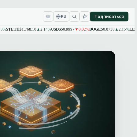
Подписаться
RU
TETH
$1,768.10
▲2.14%
USDS
$0.9997
▼0.02%
DOGE
$0.0738
▲2.15%
LEO
$9.61