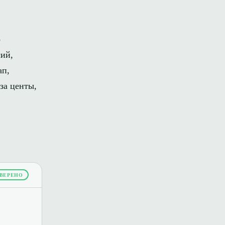
о
ий,
ап,
за центы,
ВЕРЕНО