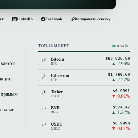
ter
LinkedIn
Facebook
Копировать ссылку
ТОП-10 МОНЕТ
ОНЛАЙН
$63,826.50
Bitcoin
B
1
ываются
▲ 2.96%
BTC
$1,769.69
Ethereum
E
2
акции
▲ 2.27%
ETH
$0.9991
Tether
T
с прямым
3
▼ 0.01%
USDT
$574.47
BNB
B
альные
4
▲ 1.22%
BNB
$0.9998
USDC
U
5
▼ 0.01%
USDC