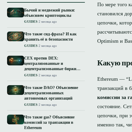
По мере того к
Бычий и медвежий рынки:
становился до
объясняем криптоциклы
цепочки, кото
GUIDES
·
2 месяца ago
рассчитываются
Что такое сид-фраза? И как
хранить её в безопасности
Optimism и Bas
GUIDES
·
2 месяца ago
CEX против DEX:
Какую про
централизованные и
децентрализованные биржи
простыми словами
GUIDES
·
2 месяца ago
Ethereum — “L
транзакций в б
Что такое DAO? Объяснение
децентрализованных
комиссии за г
автономных организаций
GUIDES
·
2 месяца ago
состояние. Сет
цепочки, при э
Что такое gas? Объяснение
комиссий за транзакции в
именно так, чи
Ethereum