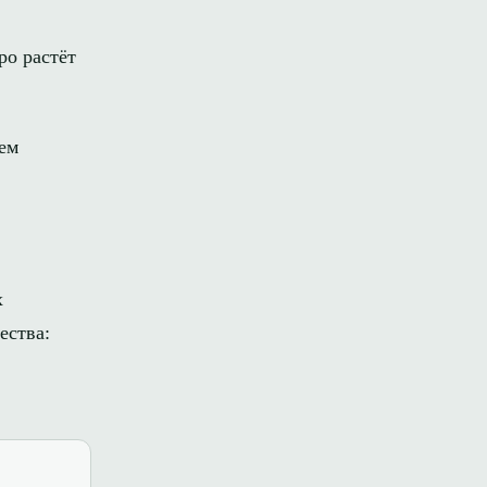
ро растёт
ем
х
ества: