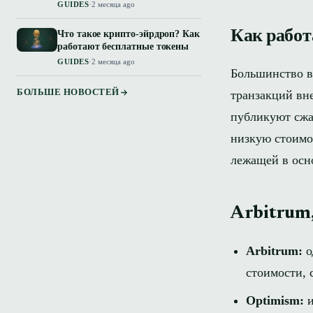
GUIDES
·
2 месяца ago
Как рабо
Что такое крипто-эйрдроп? Как
работают бесплатные токены
GUIDES
·
2 месяца ago
Большинство в
БОЛЬШЕ НОВОСТЕЙ
транзакций вн
публикуют сжат
низкую стоимос
лежащей в осн
Arbitrum,
Arbitrum:
о
стоимости, 
Optimism:
и