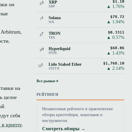
$1.10
XRP
X
зки он
6
▲ 1.76%
XRP
ные
$78.72
Solana
S
7
▲ 1.94%
SOL
Arbitrum,
$0.3311
TRON
T
8
▲ 0.57%
TRX
ости.
$68.06
Hyperliquid
H
9
▲ 1.43%
HYPE
$1,768.10
Lido Staked Ether
L
10
▲ 2.14%
STETH
Все рынки
ставки на
РЕЙТИНГИ
ть целое
ой
Независимые рейтинги и практические
едут себя
обзоры криптобирж, кошельков и
инструментов.
 в крипте
.
Смотреть обзоры →