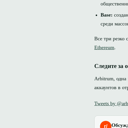
общественны
Base:
создан
среди массо
Все три резко
Ethereum
.
Следите за 
Arbitrum, одна
аккаунтов в от
Tweets by @arb
Обсужд
r/