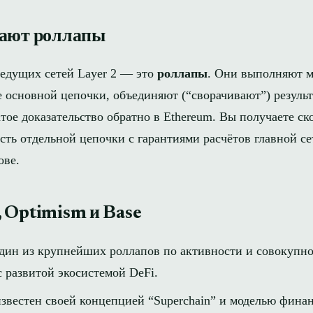
тают роллапы
едущих сетей Layer 2 — это
роллапы
. Они выполняют 
е основной цепочки, объединяют (“сворачивают”) резуль
ое доказательство обратно в Ethereum. Вы получаете ск
ть отдельной цепочки с гарантиями расчётов главной се
ове.
 Optimism и Base
дин из крупнейших роллапов по активности и совокупн
с развитой экосистемой DeFi.
звестен своей концепцией “Superchain” и моделью фина