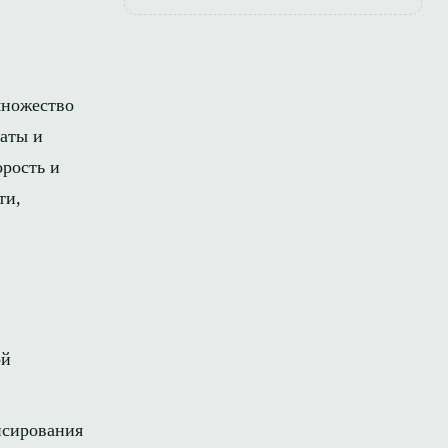
множество
таты и
орость и
ти,
ой
нсирования