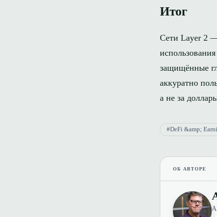
Итог
Сети Layer 2 —
использования
защищённые гл
аккуратно пол
а не за доллар
#DeFi &amp; Earn
ОБ АВТОРЕ
А