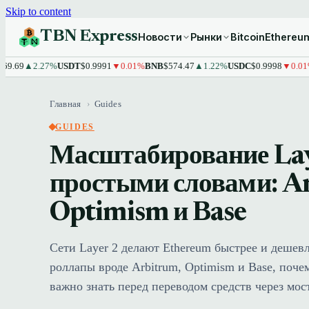
Skip to content
TBN Express
Новости
Рынки
Bitcoin
Ethereu
▲2.27%
USDT
$0.9991
▼0.01%
BNB
$574.47
▲1.22%
USDC
$0.9998
▼0.01%
XRP
Главная
›
Guides
GUIDES
Масштабирование Lay
простыми словами: A
Optimism и Base
Сети Layer 2 делают Ethereum быстрее и дешевл
роллапы вроде Arbitrum, Optimism и Base, поч
важно знать перед переводом средств через мост