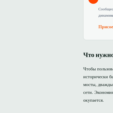
Сообщес
динамико
Присое
Что нужно
Чтобы пользова
исторически б
мосты, дважды
сети. Экономи
окупается.