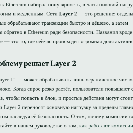
ак Ethereum набирал популярность, в часы пиковой нагру
рогим и медленным. Сети
Layer 2
— это решение: отдель
рые обрабатывают транзакции быстро и дёшево, а затем
 обратно в Ethereum ради безопасности. Названия вроде 
e — это то, где сейчас происходит огромная доля активн
блему решает Layer 2
ayer 1” — может обрабатывать лишь ограниченное число
локе. Когда спрос резко растёт, пользователи повышают 
аз
, чтобы попасть в блок, и простые действия могут стои
и Layer 2 переносят основную нагрузку за пределы главн
том наследуя её безопасность. О том, почему комиссии в
тайте в нашем руководстве о том,
как работают комиссии