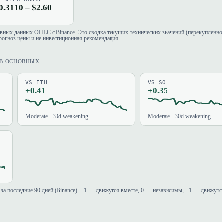
0.3110 – $2.60
евных данных OHLC с Binance. Это сводка текущих технических значений (перекупленно
рогноз цены и не инвестиционная рекомендация.
ИВ ОСНОВНЫХ
VS ETH
VS SOL
+0.41
+0.35
Moderate · 30d weakening
Moderate · 30d weakening
за последние 90 дней (Binance). +1 — движутся вместе, 0 — независимы, −1 — движутс