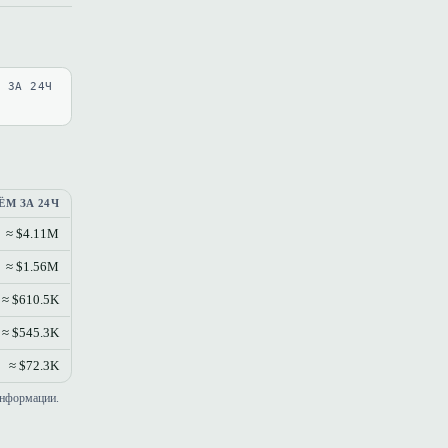
В ЗА 24Ч
ЁМ ЗА 24Ч
≈ $4.11M
≈ $1.56M
≈ $610.5K
≈ $545.3K
≈ $72.3K
информации.