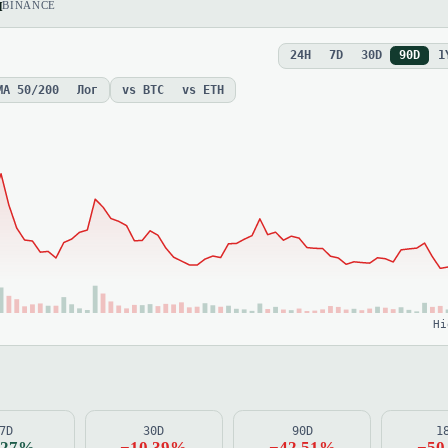
ы
BINANCE
24H
7D
30D
90D
1
MA 50/200
Лог
vs BTC
vs ETH
Hi
7D
30D
90D
1
.27%
−10.39%
−42.51%
−50