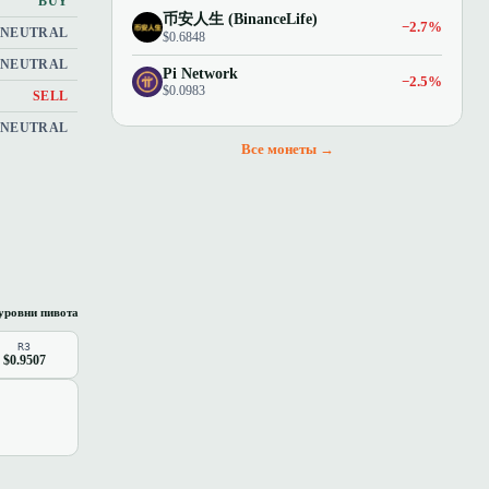
BUY
币安人生 (BinanceLife)
−2.7%
NEUTRAL
$0.6848
NEUTRAL
Pi Network
−2.5%
$0.0983
SELL
NEUTRAL
Все монеты →
уровни пивота
R3
$0.9507