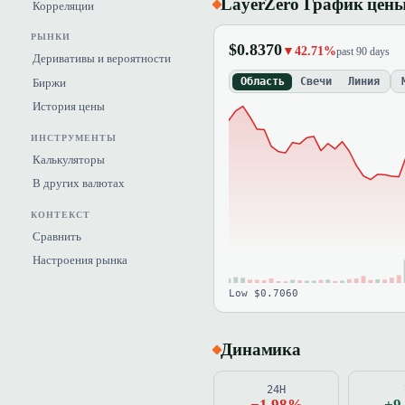
LayerZero График цен
Корреляции
РЫНКИ
$0.8370
▼42.71%
past 90 days
Деривативы и вероятности
Область
Свечи
Линия
Биржи
История цены
ИНСТРУМЕНТЫ
Калькуляторы
В других валютах
КОНТЕКСТ
Сравнить
Настроения рынка
Low $0.7060
Динамика
24H
−1.98%
+9