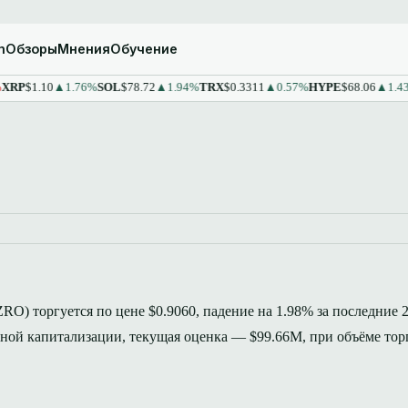
m
Обзоры
Мнения
Обучение
1.10
▲1.76%
SOL
$78.72
▲1.94%
TRX
$0.3311
▲0.57%
HYPE
$68.06
▲1.43%
ST
(ZRO) торгуется по цене $0.9060, падение на 1.98% за последние 2
ной капитализации, текущая оценка — $99.66M, при объёме тор