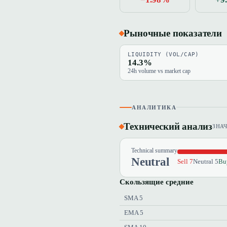
Рыночные показатели
LIQUIDITY (VOL/CAP)
14.3%
24h volume vs market cap
АНАЛИТИКА
Технический анализ
ЗНА
Technical summary
Neutral
Sell 7
Neutral 5
Bu
Скользящие средние
SMA 5
EMA 5