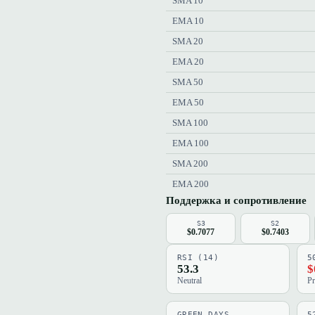
SMA 10
EMA 10
SMA 20
EMA 20
SMA 50
EMA 50
SMA 100
EMA 100
SMA 200
EMA 200
Поддержка и сопротивление
S3
S2
$0.7077
$0.7403
RSI (14)
5
53.3
$
Neutral
Pr
GREEN DAYS
5