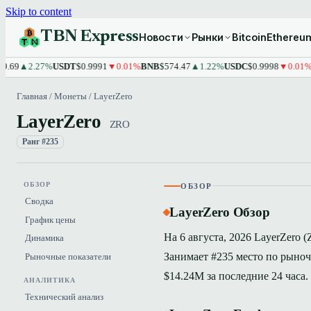
Skip to content
TBN Express
Новости
Рынки
Bitcoin
Ethereu
2.27%
USDT
$0.9991
▼0.01%
BNB
$574.47
▲1.22%
USDC
$0.9998
▼0.01%
XRP
$
Главная
/
Монеты
/
LayerZero
LayerZero
ZRO
Ранг #235
ОБЗОР
ОБЗОР
Сводка
LayerZero Обзор
График цены
На 6 августа, 2026 LayerZero 
Динамика
Занимает #235 место по рыноч
Рыночные показатели
$14.24M за последние 24 часа.
АНАЛИТИКА
Технический анализ