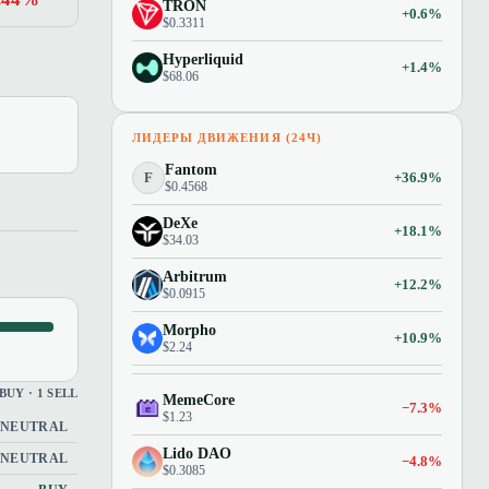
TRON
+0.6%
$0.3311
Hyperliquid
+1.4%
$68.06
ЛИДЕРЫ ДВИЖЕНИЯ (24Ч)
Fantom
F
+36.9%
$0.4568
DeXe
+18.1%
$34.03
Arbitrum
+12.2%
$0.0915
Morpho
+10.9%
$2.24
 BUY · 1 SELL
MemeCore
−7.3%
$1.23
NEUTRAL
Lido DAO
NEUTRAL
−4.8%
$0.3085