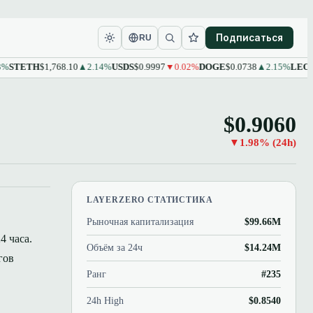
Подписаться
RU
ETH
$1,768.10
▲2.14%
USDS
$0.9997
▼0.02%
DOGE
$0.0738
▲2.15%
LEO
$9.61
▲
$0.9060
▼1.98% (24h)
LAYERZERO СТАТИСТИКА
Рыночная капитализация
$99.66M
4 часа.
Объём за 24ч
$14.24M
гов
Ранг
#235
24h High
$0.8540