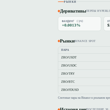
РЫНКИ
Деривативы
ПЕРПЫ HYPERL
ФАНДИНГ (1Ч)
О
+0.0013%
$
Рынки
BINANCE SPOT
ПАРА
ZRO/USDT
ZRO/USDC
ZRO/TRY
ZRO/BTC
ZRO/FDUSD
Спотовые пары на Binance в реальном вр
История цен
ПОСЛЕДНИЕ 30