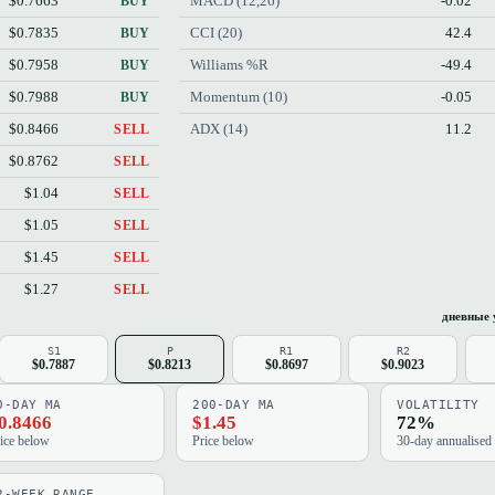
$0.7663
MACD (12,26)
-0.02
BUY
$0.7835
CCI (20)
42.4
BUY
$0.7958
Williams %R
-49.4
BUY
$0.7988
Momentum (10)
-0.05
BUY
$0.8466
ADX (14)
11.2
SELL
$0.8762
SELL
$1.04
SELL
$1.05
SELL
$1.45
SELL
$1.27
SELL
дневные 
S1
P
R1
R2
$0.7887
$0.8213
$0.8697
$0.9023
0-DAY MA
200-DAY MA
VOLATILITY
0.8466
$1.45
72%
ice below
Price below
30-day annualised
2-WEEK RANGE