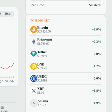
24h Low
$0.7670
Y
Все
ТОП МОНЕТ
Bitcoin
+3.0%
$63,826.50
Ethereum
+2.3%
$1,769.69
Tether
0.0%
$0.9991
BNB
+1.2%
$574.47
USDC
0.0%
$0.9998
gh $1.56
XRP
+1.8%
$1.10
Solana
S
+1.9%
$78.72
80D
.44%