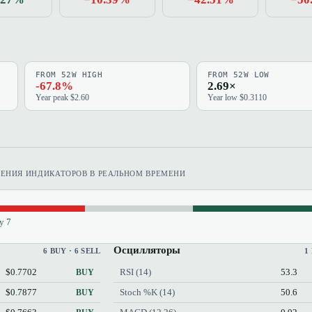
FROM 52W HIGH
FROM 52W LOW
-67.8%
2.69×
Year peak $2.60
Year low $0.3110
ЧЕНИЯ ИНДИКАТОРОВ В РЕАЛЬНОМ ВРЕМЕНИ
y 7
Осцилляторы
6 BUY · 6 SELL
1
$0.7702
RSI (14)
53.3
BUY
$0.7877
Stoch %K (14)
50.6
BUY