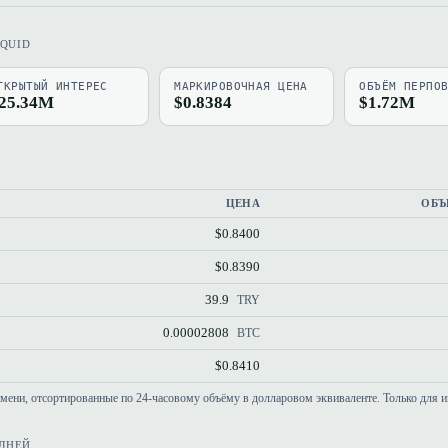
IQUID
ТКРЫТЫЙ ИНТЕРЕС
МАРКИРОВОЧНАЯ ЦЕНА
ОБЪЁМ ПЕРПО
25.34M
$0.8384
$1.72M
ЦЕНА
ОБЪ
$0.8400
$0.8390
39.9
TRY
0.00002808
BTC
$0.8410
емени, отсортированные по 24-часовому объёму в долларовом эквиваленте. Только для 
 ДНЕЙ