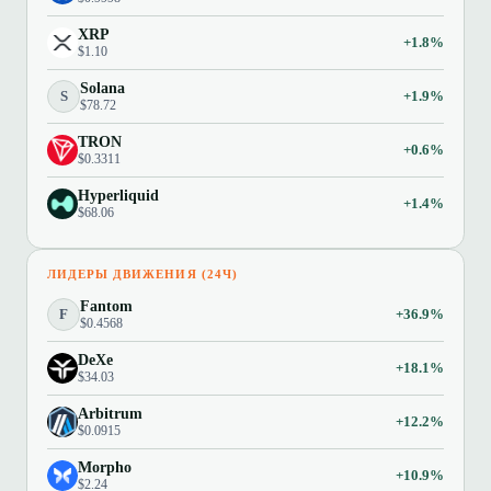
XRP
+1.8%
$1.10
Solana
S
+1.9%
$78.72
TRON
+0.6%
$0.3311
Hyperliquid
+1.4%
$68.06
ЛИДЕРЫ ДВИЖЕНИЯ (24Ч)
Fantom
F
+36.9%
$0.4568
DeXe
+18.1%
$34.03
Arbitrum
+12.2%
$0.0915
Morpho
+10.9%
$2.24