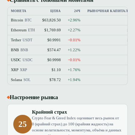
МОНЕТА
ЦЕНА
24Ч
РЫНОЧНАЯ КАПИТАЛИЗ
Bitcoin
$63,826.50
+2.96%
$
BTC
Ethereum
$1,769.69
+2.27%
$21
ETH
Tether
$0.9991
−0.01%
$18
USDT
BNB
$574.47
+1.22%
$7
BNB
USDC
$0.9998
−0.01%
$7
USDC
XRP
$1.10
+1.76%
$6
XRP
Solana
$78.72
+1.94%
$4
SOL
Настроение рынка
Крайний страх
Crypto Fear & Greed Index оценивает весь рынок от
25
0 (крайний страх) до 100 (крайняя жадность) на
основе волатильности, моментума, объёма и данных