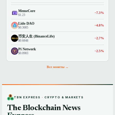
MemeCore
−7.3%
$1.23
Lido DAO
−4.8%
$0.3085
币安人生 (BinanceLife)
−2.7%
$0.6848
Pi Network
−2.5%
$0.0983
Все монеты →
TBN EXPRESS · CRYPTO & MARKETS
The Blockchain News