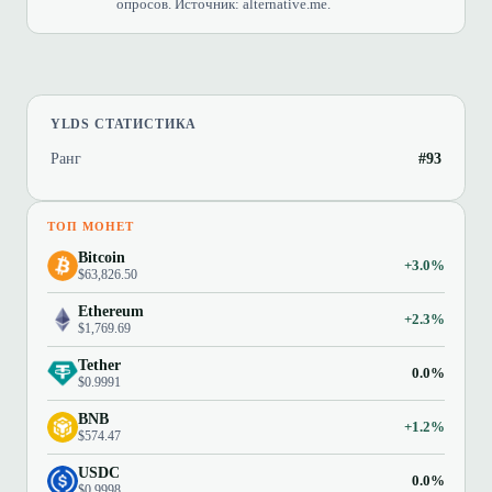
опросов. Источник: alternative.me.
YLDS СТАТИСТИКА
Ранг
#93
ТОП МОНЕТ
Bitcoin
+3.0%
$63,826.50
Ethereum
+2.3%
$1,769.69
Tether
0.0%
$0.9991
BNB
+1.2%
$574.47
USDC
0.0%
$0.9998