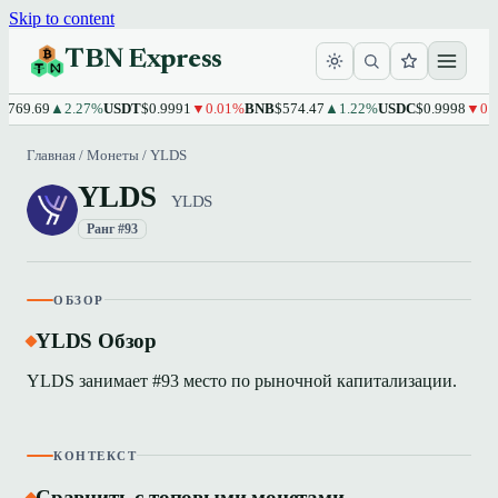
Skip to content
TBN Express
,769.69
▲2.27%
USDT
$0.9991
▼0.01%
BNB
$574.47
▲1.22%
USDC
$0.9998
▼0.0
Главная
/
Монеты
/
YLDS
YLDS
YLDS
Ранг #93
ОБЗОР
YLDS Обзор
YLDS занимает #93 место по рыночной капитализации.
КОНТЕКСТ
Сравнить с топовыми монетами