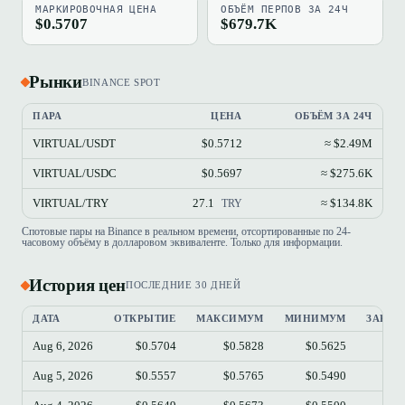
МАРКИРОВОЧНАЯ ЦЕНА
ОБЪЁМ ПЕРПОВ ЗА 24Ч
$0.5707
$679.7K
Рынки
BINANCE SPOT
ПАРА
ЦЕНА
ОБЪЁМ ЗА 24Ч
VIRTUAL/USDT
$0.5712
≈ $2.49M
VIRTUAL/USDC
$0.5697
≈ $275.6K
VIRTUAL/TRY
27.1
≈ $134.8K
TRY
Спотовые пары на Binance в реальном времени, отсортированные по 24-
часовому объёму в долларовом эквиваленте. Только для информации.
История цен
ПОСЛЕДНИЕ 30 ДНЕЙ
ДАТА
ОТКРЫТИЕ
МАКСИМУМ
МИНИМУМ
ЗАКРЫ
Aug 6, 2026
$0.5704
$0.5828
$0.5625
$0.
Aug 5, 2026
$0.5557
$0.5765
$0.5490
$0.