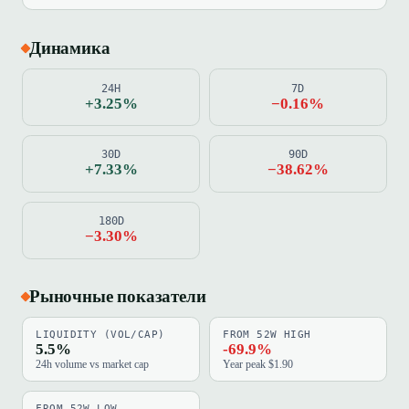
Динамика
24H
7D
+3.25%
−0.16%
30D
90D
+7.33%
−38.62%
180D
−3.30%
Рыночные показатели
LIQUIDITY (VOL/CAP)
FROM 52W HIGH
5.5%
-69.9%
24h volume vs market cap
Year peak $1.90
FROM 52W LOW