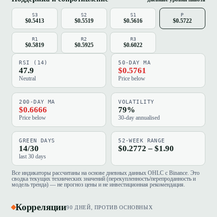
S3
S2
S1
P
$0.5413
$0.5519
$0.5616
$0.5722
R1
R2
R3
$0.5819
$0.5925
$0.6022
RSI (14)
50-DAY MA
47.9
$0.5761
Neutral
Price below
200-DAY MA
VOLATILITY
$0.6666
79%
Price below
30-day annualised
GREEN DAYS
52-WEEK RANGE
14/30
$0.2772 – $1.90
last 30 days
Все индикаторы рассчитаны на основе дневных данных OHLC с Binance. Это
сводка текущих технических значений (перекупленность/перепроданность и
модель тренда) — не прогноз цены и не инвестиционная рекомендация.
Корреляции
90 ДНЕЙ, ПРОТИВ ОСНОВНЫХ