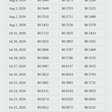
Aug 4, 2026
$0.5649
$0.5673
$0.5500
$0.
Aug 3, 2026
$0.5649
$0.5703
$0.5525
$0.
Aug 2, 2026
$0.5510
$0.5711
$0.5488
$0.
Aug 1, 2026
$0.5452
$0.5526
$0.5378
$0.
Jul 31, 2026
$0.5722
$0.5810
$0.5433
$0.
Jul 30, 2026
$0.5625
$0.5803
$0.5565
$0.
Jul 29, 2026
$0.5686
$0.5707
$0.5469
$0.
Jul 28, 2026
$0.5686
$0.5786
$0.5535
$0.
Jul 27, 2026
$0.5987
$0.6137
$0.5655
$0.
Jul 26, 2026
$0.5822
$0.6024
$0.5793
$0.
Jul 25, 2026
$0.5881
$0.5893
$0.5732
$0.
Jul 24, 2026
$0.6131
$0.6164
$0.5833
$0.
Jul 23, 2026
$0.6274
$0.6320
$0.6043
$0.
Jul 22, 2026
$0.6612
$0.6672
$0.6252
$0.