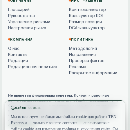
ОБУЧЕНИЕ
ИНСТРУМЕНТЫ
Глоссарий
Криптоконвертер
Руководства
Калькулятор ROI
Управление рисками
Размер позиции
Настроения рынка
DCA-калькулятор
КОМПАНИЯ
ПОЛИТИКА
О нас
Методология
Контакты
Исправления
Редакция
Проверка фактов
Редакционная политика
Реклама
Раскрытие информации
Не является финансовым советом.
Контент и рыночные
данные предоставляются только для общей информации, могут
быть устаревшими или основанными на моделях и не являются
ФАЙЛЫ COOKIE
инвестиционной, финансовой, юридической или налоговой
консультацией. Криптоактивы волатильны — всегда проводите
Мы используем необходимые файлы cookie для работы TBN
собственное исследование. См. наш
полным отказом от
Express и — только с вашего согласия — аналитические
ответственности
.
файлы cookie для измерения трафика и улучшения сайта. См.