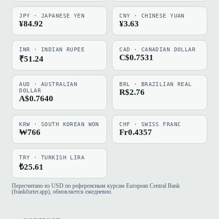
JPY · JAPANESE YEN
CNY · CHINESE YUAN
¥84.92
¥3.63
INR · INDIAN RUPEE
CAD · CANADIAN DOLLAR
C$0.7531
₹51.24
AUD · AUSTRALIAN
BRL · BRAZILIAN REAL
DOLLAR
R$2.76
A$0.7640
KRW · SOUTH KOREAN WON
CHF · SWISS FRANC
₩766
Fr0.4357
TRY · TURKISH LIRA
₺25.61
Пересчитано из USD по референсным курсам European Central Bank
(frankfurter.app), обновляется ежедневно.