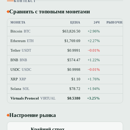
КОНТЕКСТ
Сравнить с топовыми монетами
МОНЕТА
ЦЕНА
24Ч
РЫНОЧНАЯ 
Bitcoin
$63,826.50
+2.96%
BTC
Ethereum
$1,769.69
+2.27%
ETH
Tether
$0.9991
−0.01%
USDT
BNB
$574.47
+1.22%
BNB
USDC
$0.9998
−0.01%
USDC
XRP
$1.10
+1.76%
XRP
Solana
$78.72
+1.94%
SOL
Virtuals Protocol
$0.5380
+3.25%
VIRTUAL
Настроение рынка
Крайний страх