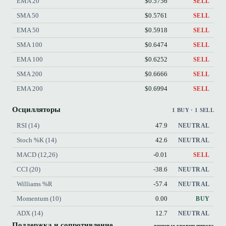
EMA 20
$0.5756
SELL
SMA 50
$0.5761
SELL
EMA 50
$0.5918
SELL
SMA 100
$0.6474
SELL
EMA 100
$0.6252
SELL
SMA 200
$0.6666
SELL
EMA 200
$0.6994
SELL
Осцилляторы
1 BUY · 1 SELL
RSI (14)
47.9
NEUTRAL
Stoch %K (14)
42.6
NEUTRAL
MACD (12,26)
-0.01
SELL
CCI (20)
-38.6
NEUTRAL
Williams %R
-57.4
NEUTRAL
Momentum (10)
0.00
BUY
ADX (14)
12.7
NEUTRAL
Поддержка и сопротивление
дневные уровни пивота