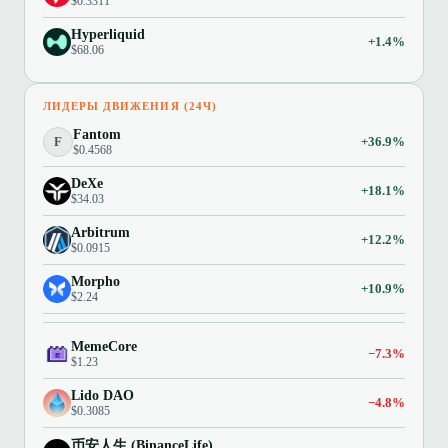
$0.3311
Hyperliquid
+1.4%
$68.06
ЛИДЕРЫ ДВИЖЕНИЯ (24Ч)
Fantom
F
+36.9%
$0.4568
DeXe
+18.1%
$34.03
Arbitrum
+12.2%
$0.0915
Morpho
+10.9%
$2.24
MemeCore
−7.3%
$1.23
Lido DAO
−4.8%
$0.3085
币安人生 (BinanceLife)