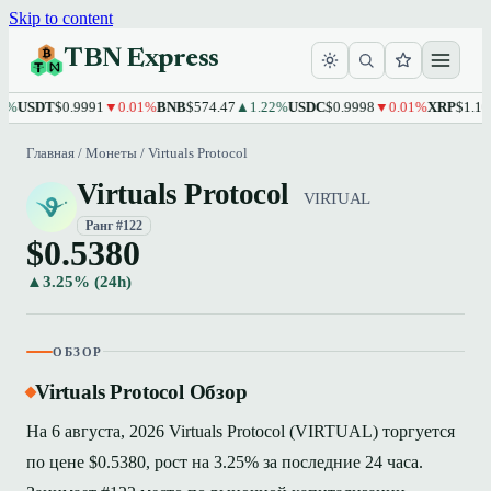
Skip to content
TBN Express
USDT
$0.9991
▼0.01%
BNB
$574.47
▲1.22%
USDC
$0.9998
▼0.01%
XRP
$1.10
▲1
Главная
/
Монеты
/
Virtuals Protocol
Virtuals Protocol
VIRTUAL
Ранг #122
$0.5380
▲3.25% (24h)
ОБЗОР
Virtuals Protocol Обзор
На 6 августа, 2026 Virtuals Protocol (VIRTUAL) торгуется
по цене $0.5380, рост на 3.25% за последние 24 часа.