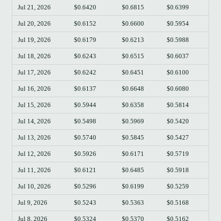
Jul 21, 2026
$0.6420
$0.6815
$0.6399
$0.
Jul 20, 2026
$0.6152
$0.6600
$0.5954
$0.
Jul 19, 2026
$0.6179
$0.6213
$0.5988
$0.
Jul 18, 2026
$0.6243
$0.6515
$0.6037
$0.
Jul 17, 2026
$0.6242
$0.6451
$0.6100
$0.
Jul 16, 2026
$0.6137
$0.6648
$0.6080
$0.
Jul 15, 2026
$0.5944
$0.6358
$0.5814
$0.
Jul 14, 2026
$0.5498
$0.5969
$0.5420
$0.
Jul 13, 2026
$0.5740
$0.5845
$0.5427
$0.
Jul 12, 2026
$0.5926
$0.6171
$0.5719
$0.
Jul 11, 2026
$0.6121
$0.6485
$0.5918
$0.
Jul 10, 2026
$0.5296
$0.6199
$0.5259
$0.
Jul 9, 2026
$0.5243
$0.5363
$0.5168
$0.
Jul 8, 2026
$0.5324
$0.5370
$0.5162
$0.