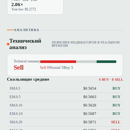
2.06×
Year low $0.2772
АНАЛИТИКА
Технический
ЗНАЧЕНИЯ ИНДИКАТОРОВ В РЕАЛЬНОМ
анализ
ВРЕМЕНИ
Technical summary
Sell
Sell 9
Neutral 5
Buy 5
Скользящие средние
4 BUY · 8 SELL
SMA 5
$0.5654
BUY
EMA 5
$0.5663
BUY
SMA 10
$0.5626
BUY
EMA 10
$0.5687
BUY
SMA 20
$0.5871
SELL