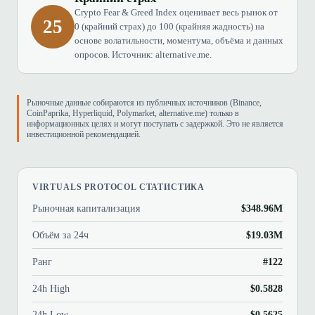
Crypto Fear & Greed Index оценивает весь рынок от
25
0 (крайний страх) до 100 (крайняя жадность) на
основе волатильности, моментума, объёма и данных
опросов. Источник: alternative.me.
Рыночные данные собираются из публичных источников (Binance,
CoinPaprika, Hyperliquid, Polymarket, alternative.me) только в
информационных целях и могут поступать с задержкой. Это не является
инвестиционной рекомендацией.
VIRTUALS PROTOCOL СТАТИСТИКА
Рыночная капитализация
$348.96M
Объём за 24ч
$19.03M
Ранг
#122
24h High
$0.5828
24h Low
$0.5625