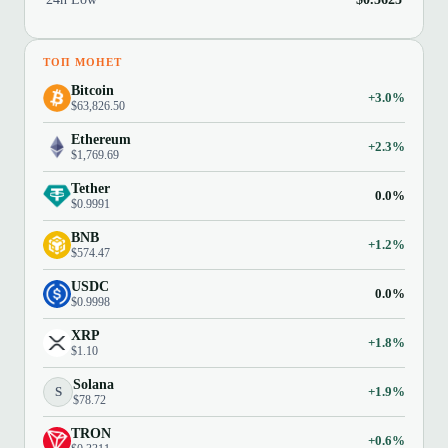
ТОП МОНЕТ
Bitcoin
+3.0%
$63,826.50
Ethereum
+2.3%
$1,769.69
Tether
0.0%
$0.9991
BNB
+1.2%
$574.47
USDC
0.0%
$0.9998
XRP
+1.8%
$1.10
Solana
S
+1.9%
$78.72
TRON
+0.6%