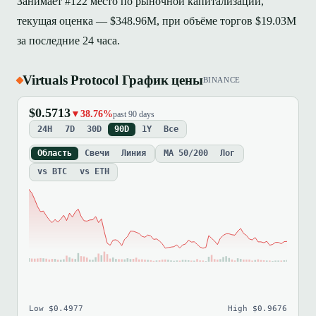
Занимает #122 место по рыночной капитализации,
текущая оценка — $348.96M, при объёме торгов $19.03M
за последние 24 часа.
Virtuals Protocol График цены
BINANCE
$0.5713
▼38.76%
past 90 days
24H
7D
30D
90D
1Y
Все
Область
Свечи
Линия
MA 50/200
Лог
vs BTC
vs ETH
Low $0.4977
High $0.9676