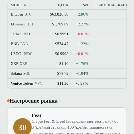
МОНЕТА
ЦЕНА
24Ч
РЫНОЧНАЯ КАПИТА
Bitcoin
$63,826.50
+2.96%
BTC
Ethereum
$1,769.69
+2.27%
ETH
Tether
$0.9991
−0.01%
USDT
BNB
$574.47
+1.22%
BNB
USDC
$0.9998
−0.01%
USDC
XRP
$1.10
+1.76%
XRP
Solana
$78.72
+1.94%
SOL
Venice Token
$11.50
+0.97%
VVV
Настроение рынка
Fear
Crypto Fear & Greed Index оценивает весь рынок от
30
0 (крайний страх) до 100 (крайняя жадность) на
основе волатильности, моментума, объёма и данных