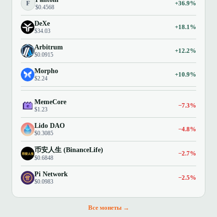
F
+36.9%
$0.4568
DeXe
+18.1%
$34.03
Arbitrum
+12.2%
$0.0915
Morpho
+10.9%
$2.24
MemeCore
−7.3%
$1.23
Lido DAO
−4.8%
$0.3085
币安人生 (BinanceLife)
−2.7%
$0.6848
Pi Network
−2.5%
$0.0983
Все монеты →