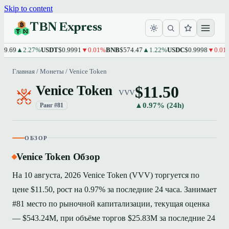
Skip to content
TBN Express
.69
▲2.27%
USDT
$0.9991
▼0.01%
BNB
$574.47
▲1.22%
USDC
$0.9998
▼0.01%
Главная
/
Монеты
/
Venice Token
$11.50
Venice Token
VVV
▲0.97% (24h)
Ранг #81
ОБЗОР
Venice Token Обзор
На 10 августа, 2026 Venice Token (VVV) торгуется по
цене $11.50, рост на 0.97% за последние 24 часа. Занимает
#81 место по рыночной капитализации, текущая оценка
— $543.24M, при объёме торгов $25.83M за последние 24