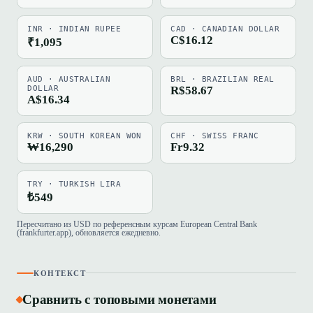
INR · INDIAN RUPEE
CAD · CANADIAN DOLLAR
C$16.12
₹1,095
AUD · AUSTRALIAN
BRL · BRAZILIAN REAL
DOLLAR
R$58.67
A$16.34
KRW · SOUTH KOREAN WON
CHF · SWISS FRANC
₩16,290
Fr9.32
TRY · TURKISH LIRA
₺549
Пересчитано из USD по референсным курсам European Central Bank
(frankfurter.app), обновляется ежедневно.
КОНТЕКСТ
Сравнить с топовыми монетами