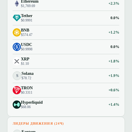
Ethereum
+2.3%
$1,769.69
Tether
0.0%
$0.9991
BNB
+1.2%
$574.47
USDC
0.0%
$0.9998
XRP
+1.8%
$1.10
Solana
S
+1.9%
$78.72
TRON
+0.6%
$0.3311
Hyperliquid
+1.4%
$68.06
ЛИДЕРЫ ДВИЖЕНИЯ (24Ч)
Fantom