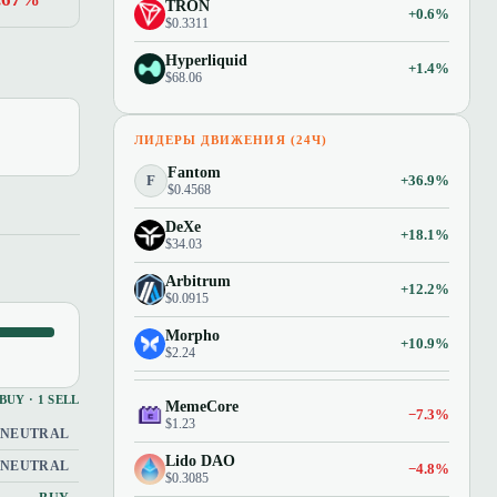
TRON
+0.6%
$0.3311
Hyperliquid
+1.4%
$68.06
ЛИДЕРЫ ДВИЖЕНИЯ (24Ч)
Fantom
F
+36.9%
$0.4568
DeXe
+18.1%
$34.03
Arbitrum
+12.2%
$0.0915
Morpho
+10.9%
$2.24
 BUY · 1 SELL
MemeCore
−7.3%
$1.23
NEUTRAL
Lido DAO
NEUTRAL
−4.8%
$0.3085