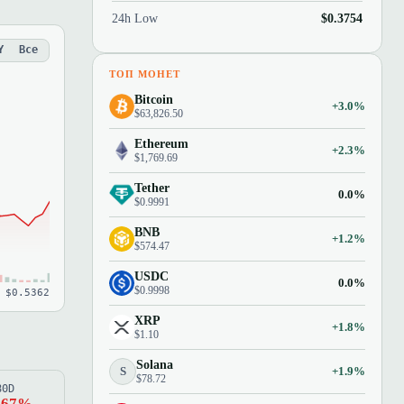
24h Low
$0.3754
Y
Все
ТОП МОНЕТ
Bitcoin
+3.0%
$63,826.50
Ethereum
+2.3%
$1,769.69
Tether
0.0%
$0.9991
BNB
+1.2%
$574.47
USDC
0.0%
$0.9998
 $0.5362
XRP
+1.8%
$1.10
Solana
S
+1.9%
$78.72
80D
.67%