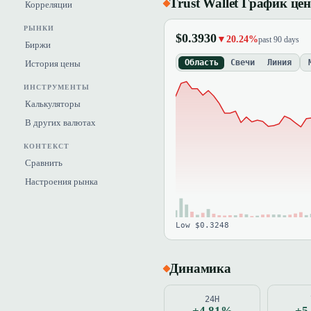
Trust Wallet График це
Корреляции
РЫНКИ
$0.3930
▼20.24%
past 90 days
Биржи
Область
Свечи
Линия
История цены
ИНСТРУМЕНТЫ
Калькуляторы
В других валютах
КОНТЕКСТ
Сравнить
Настроения рынка
Low $0.3248
Динамика
24H
+4.81%
+5