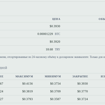
ЦЕНА
ОБЪ
$0.3930
0.00001229
BTC
$0.3920
18.68
TRY
емени, отсортированные по 24-часовому объёму в долларовом эквиваленте. Только для 
 ДНЕЙ
ИЕ
МАКСИМУМ
МИНИМУМ
ЗАКРЫТИЕ
ИЗ
767
$0.4156
$0.3754
$0.3930
724
$0.3819
$0.3709
$0.3770
627
$0.3793
$0.3587
$0.3724