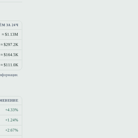
ЁМ ЗА 24Ч
≈ $1.13M
≈ $297.2K
≈ $164.5K
≈ $111.0K
информации.
МЕНЕНИЕ
+4.33%
+1.24%
+2.67%