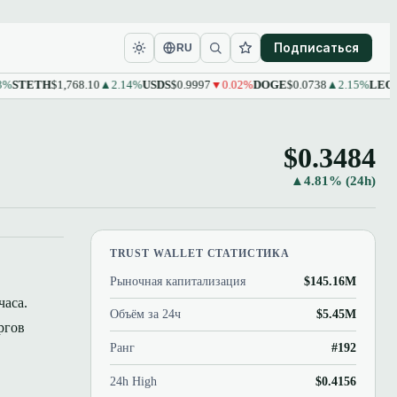
Подписаться
RU
ETH
$1,768.10
▲2.14%
USDS
$0.9997
▼0.02%
DOGE
$0.0738
▲2.15%
LEO
$9.61
▲
$0.3484
▲4.81% (24h)
TRUST WALLET СТАТИСТИКА
Рыночная капитализация
$145.16M
часа.
Объём за 24ч
$5.45M
ргов
Ранг
#192
24h High
$0.4156