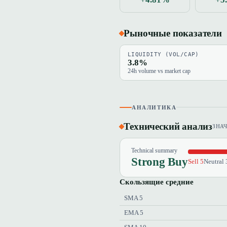
Рыночные показатели
LIQUIDITY (VOL/CAP)
3.8%
24h volume vs market cap
АНАЛИТИКА
Технический анализ
ЗНА
Technical summary
Strong Buy
Sell 5
Neutral 
Скользящие средние
SMA 5
EMA 5