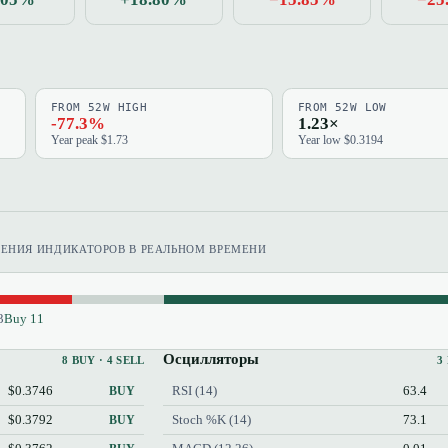
FROM 52W HIGH
FROM 52W LOW
-77.3%
1.23×
Year peak $1.73
Year low $0.3194
ЧЕНИЯ ИНДИКАТОРОВ В РЕАЛЬНОМ ВРЕМЕНИ
3
Buy 11
Осцилляторы
8 BUY · 4 SELL
3
$0.3746
RSI (14)
63.4
BUY
$0.3792
Stoch %K (14)
73.1
BUY