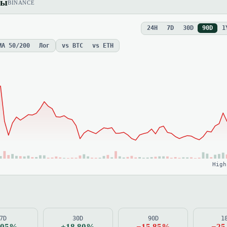
ны
BINANCE
24H
7D
30D
90D
1
MA 50/200
Лог
vs BTC
vs ETH
High
7D
30D
90D
1
.05%
+18.80%
−15.85%
−25