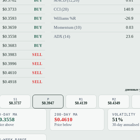
$0.3762
MACD (12,26)
0.01
BUY
$0.3733
CCI (20)
140.9
BUY
$0.3593
Williams %R
-26.9
BUY
$0.3659
Momentum (10)
0.03
BUY
$0.3558
ADX (14)
23.6
BUY
$0.3683
BUY
$0.3983
SELL
$0.3996
SELL
$0.4610
SELL
$0.4918
SELL
дневные 
S1
P
R1
R2
$0.3737
$0.3947
$0.4139
$0.4349
0-DAY MA
200-DAY MA
VOLATILITY
0.3558
$0.4610
51%
ice above
Price below
30-day annualised
2-WEEK RANGE