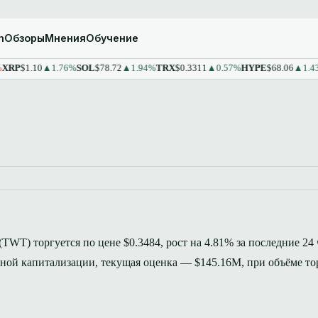
m
Обзоры
Мнения
Обучение
1.10
▲1.76%
SOL
$78.72
▲1.94%
TRX
$0.3311
▲0.57%
HYPE
$68.06
▲1.43%
ST
t (TWT) торгуется по цене $0.3484, рост на 4.81% за последние 24 
чной капитализации, текущая оценка — $145.16M, при объёме то