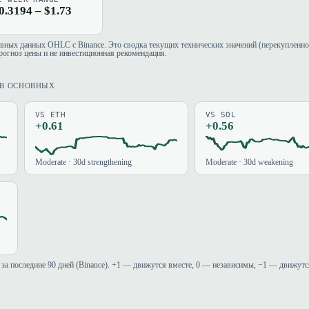
0.3194 – $1.73
евных данных OHLC с Binance. Это сводка текущих технических значений (перекупленно
рогноз цены и не инвестиционная рекомендация.
ИВ ОСНОВНЫХ
VS ETH
VS SOL
+0.61
+0.56
Moderate · 30d strengthening
Moderate · 30d weakening
за последние 90 дней (Binance). +1 — движутся вместе, 0 — независимы, −1 — движутс