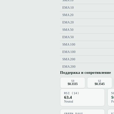
SMA 10
EMA 10
SMA 20
EMA 20
SMA 50
EMA 50
SMA 100
EMA 100
SMA 200
EMA 200
Поддержка и сопротивление
S3
S2
$0.3335
$0.3545
RSI (14)
5
63.4
$
Neutral
Pr
GREEN DAYS
5