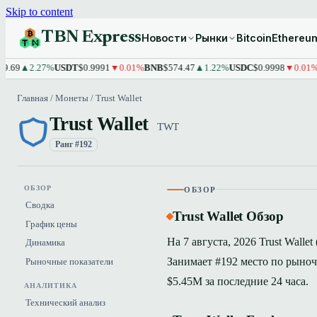
Skip to content
TBN Express
Новости
Рынки
Bitcoin
Ethereu
▲2.27%
USDT
$0.9991
▼0.01%
BNB
$574.47
▲1.22%
USDC
$0.9998
▼0.01%
XRP
$
Главная
/
Монеты
/
Trust Wallet
Trust Wallet
TWT
Ранг #192
ОБЗОР
ОБЗОР
Сводка
Trust Wallet Обзор
График цены
На 7 августа, 2026 Trust Walle
Динамика
Занимает #192 место по рыно
Рыночные показатели
$5.45M за последние 24 часа.
АНАЛИТИКА
Технический анализ