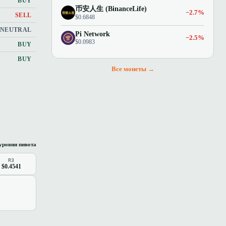
BUY
币安人生 (BinanceLife)
−2.7%
SELL
$0.6848
NEUTRAL
Pi Network
−2.5%
$0.0983
BUY
BUY
Все монеты →
уровни пивота
R3
$0.4541