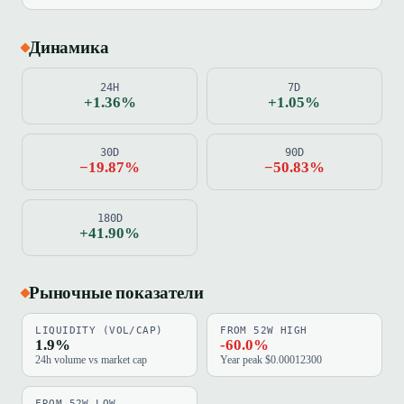
Динамика
24H
7D
+1.36%
+1.05%
30D
90D
−19.87%
−50.83%
180D
+41.90%
Рыночные показатели
LIQUIDITY (VOL/CAP)
FROM 52W HIGH
1.9%
-60.0%
24h volume vs market cap
Year peak $0.00012300
FROM 52W LOW