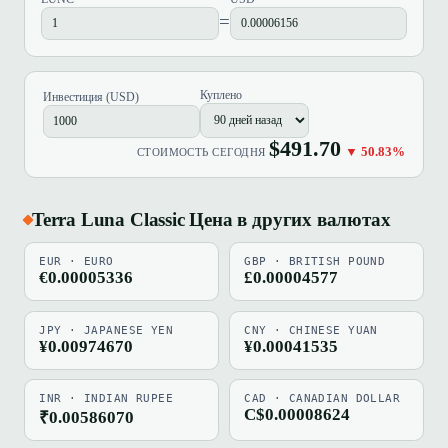
=
Куплено
Инвестиция (USD)
$491.70
▼ 50.83%
СТОИМОСТЬ СЕГОДНЯ
Terra Luna Classic Цена в других валютах
EUR · EURO
GBP · BRITISH POUND
€0.00005336
£0.00004577
JPY · JAPANESE YEN
CNY · CHINESE YUAN
¥0.00974670
¥0.00041535
INR · INDIAN RUPEE
CAD · CANADIAN DOLLAR
C$0.00008624
₹0.00586070