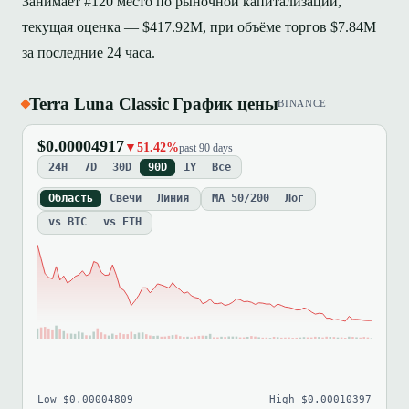
Занимает #120 место по рыночной капитализации,
текущая оценка — $417.92M, при объёме торгов $7.84M
за последние 24 часа.
Terra Luna Classic График цены
BINANCE
$0.00004917
▼51.42%
past 90 days
24H
7D
30D
90D
1Y
Все
Область
Свечи
Линия
MA 50/200
Лог
vs BTC
vs ETH
Low $0.00004809
High $0.00010397