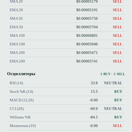
SMA 20
$0.00005179
SELL
EMA 20
$0.00005191
SELL
SMA 50
$0.00005756
SELL
EMA 50
$0.00005704
SELL
SMA 100
$0.00006891
SELL
EMA 100
$0.00005946
SELL
SMA 200
$0.00005471
SELL
EMA 200
$0.00005741
SELL
Осцилляторы
3 BUY · 2 SELL
RSI (14)
33.8
NEUTRAL
Stoch %K (14)
15.5
BUY
MACD (12,26)
-0.00
BUY
CCI (20)
-69.9
NEUTRAL
Williams %R
-84.5
BUY
Momentum (10)
-0.00
SELL