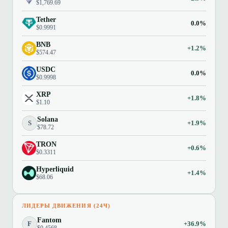
$1,769.69
Tether
0.0%
$0.9991
BNB
+1.2%
$574.47
USDC
0.0%
$0.9998
XRP
+1.8%
$1.10
Solana
S
+1.9%
$78.72
TRON
+0.6%
$0.3311
Hyperliquid
+1.4%
$68.06
ЛИДЕРЫ ДВИЖЕНИЯ (24Ч)
Fantom
F
+36.9%
$0.4568