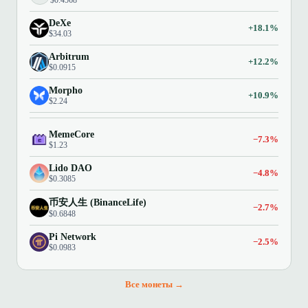
DeXe
+18.1%
$34.03
Arbitrum
+12.2%
$0.0915
Morpho
+10.9%
$2.24
MemeCore
−7.3%
$1.23
Lido DAO
−4.8%
$0.3085
币安人生 (BinanceLife)
−2.7%
$0.6848
Pi Network
−2.5%
$0.0983
Все монеты →