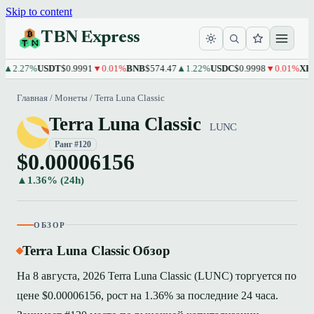
Skip to content
TBN Express
.27%
USDT
$0.9991
▼0.01%
BNB
$574.47
▲1.22%
USDC
$0.9998
▼0.01%
XRP
$1.
Главная
/
Монеты
/
Terra Luna Classic
Terra Luna Classic
LUNC
Ранг #120
$0.00006156
▲1.36% (24h)
ОБЗОР
Terra Luna Classic Обзор
На 8 августа, 2026 Terra Luna Classic (LUNC) торгуется по
цене $0.00006156, рост на 1.36% за последние 24 часа.