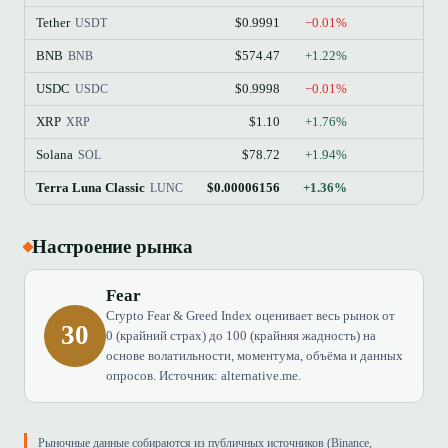
Tether
$0.9991
−0.01%
USDT
BNB
$574.47
+1.22%
BNB
USDC
$0.9998
−0.01%
USDC
XRP
$1.10
+1.76%
XRP
Solana
$78.72
+1.94%
SOL
Terra Luna Classic
$0.00006156
+1.36%
LUNC
Настроение рынка
Fear
Crypto Fear & Greed Index оценивает весь рынок от
30
0 (крайний страх) до 100 (крайняя жадность) на
основе волатильности, моментума, объёма и данных
опросов. Источник: alternative.me.
Рыночные данные собираются из публичных источников (Binance,