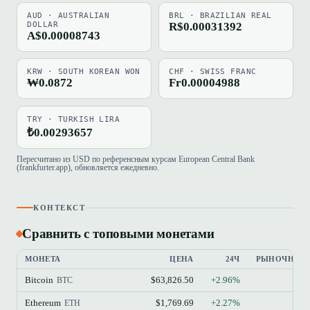
AUD · AUSTRALIAN
BRL · BRAZILIAN REAL
DOLLAR
R$0.00031392
A$0.00008743
KRW · SOUTH KOREAN WON
CHF · SWISS FRANC
₩0.0872
Fr0.00004988
TRY · TURKISH LIRA
₺0.00293657
Пересчитано из USD по референсным курсам European Central Bank
(frankfurter.app), обновляется ежедневно.
КОНТЕКСТ
Сравнить с топовыми монетами
МОНЕТА
ЦЕНА
24Ч
РЫНОЧНАЯ 
Bitcoin
$63,826.50
+2.96%
BTC
Ethereum
$1,769.69
+2.27%
ETH