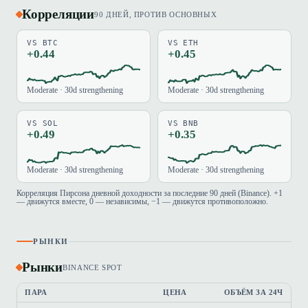
Корреляции
90 ДНЕЙ, ПРОТИВ ОСНОВНЫХ
VS BTC
VS ETH
+0.44
+0.45
Moderate · 30d strengthening
Moderate · 30d strengthening
VS SOL
VS BNB
+0.49
+0.35
Moderate · 30d strengthening
Moderate · 30d strengthening
Корреляция Пирсона дневной доходности за последние 90 дней (Binance). +1
— движутся вместе, 0 — независимы, −1 — движутся противоположно.
РЫНКИ
Рынки
BINANCE SPOT
ПАРА
ЦЕНА
ОБЪЁМ ЗА 24Ч