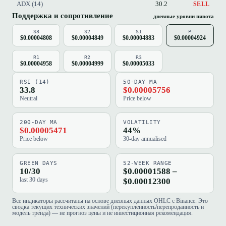
ADX (14)
30.2
SELL
Поддержка и сопротивление
дневные уровни пивота
S3
S2
S1
P
$0.00004808
$0.00004849
$0.00004883
$0.00004924
R1
R2
R3
$0.00004958
$0.00004999
$0.00005033
RSI (14)
50-DAY MA
33.8
$0.00005756
Neutral
Price below
200-DAY MA
VOLATILITY
$0.00005471
44%
Price below
30-day annualised
GREEN DAYS
52-WEEK RANGE
10/30
$0.00001588 –
last 30 days
$0.00012300
Все индикаторы рассчитаны на основе дневных данных OHLC с Binance. Это
сводка текущих технических значений (перекупленность/перепроданность и
модель тренда) — не прогноз цены и не инвестиционная рекомендация.