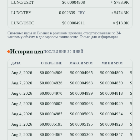
LUNC/USDT
$0.00004908
≈ $783.9K
LUNC/TRY
0.002339
≈ $474.3K
TRY
LUNC/USDC
$0.00004911
≈ $13.0K
Спотовые пары на Binance в реальном времени, отсортированные по 24-
часовому объёму в долларовом эквиваленте. Только для информации.
История цен
ПОСЛЕДНИЕ 30 ДНЕЙ
ДАТА
ОТКРЫТИЕ
МАКСИМУМ
МИНИМУМ
ЗАК
Aug 8, 2026
$0.00004906
$0.00004965
$0.00004890
$0.0
Aug 7, 2026
$0.00004926
$0.00004963
$0.00004850
$0.0
Aug 6, 2026
$0.00004970
$0.00004999
$0.00004818
$0.0
Aug 5, 2026
$0.00005002
$0.00005063
$0.00004949
$0.0
Aug 4, 2026
$0.00004985
$0.00005098
$0.00004934
$0.0
Aug 3, 2026
$0.00005195
$0.00005195
$0.00004923
$0.0
Aug 2, 2026
$0.00004867
$0.00005309
$0.00004847
$0.0