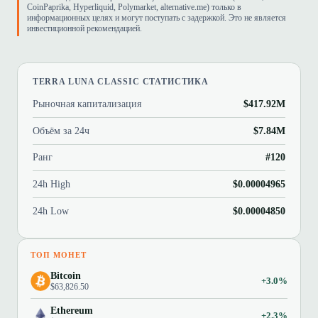
CoinPaprika, Hyperliquid, Polymarket, alternative.me) только в
информационных целях и могут поступать с задержкой. Это не является
инвестиционной рекомендацией.
TERRA LUNA CLASSIC СТАТИСТИКА
Рыночная капитализация
$417.92M
Объём за 24ч
$7.84M
Ранг
#120
24h High
$0.00004965
24h Low
$0.00004850
ТОП МОНЕТ
Bitcoin
+3.0%
$63,826.50
Ethereum
+2.3%