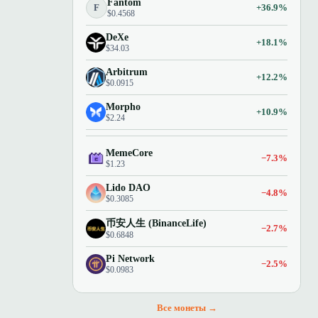
Fantom
F
+36.9%
$0.4568
DeXe
+18.1%
$34.03
Arbitrum
+12.2%
$0.0915
Morpho
+10.9%
$2.24
MemeCore
−7.3%
$1.23
Lido DAO
−4.8%
$0.3085
币安人生 (BinanceLife)
−2.7%
$0.6848
Pi Network
−2.5%
$0.0983
Все монеты →