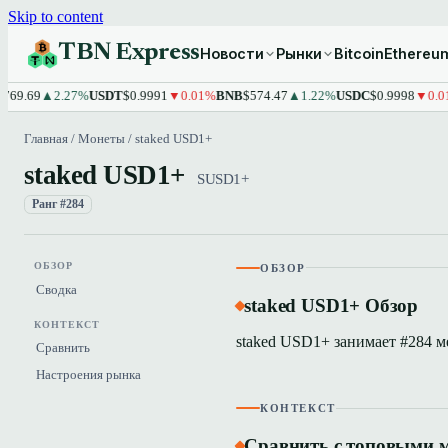
Skip to content
TBN Express
Новости
Рынки
Bitcoin
Ethereu
9.69
▲2.27%
USDT
$0.9991
▼0.01%
BNB
$574.47
▲1.22%
USDC
$0.9998
▼0.01%
Главная
/
Монеты
/
staked USD1+
staked USD1+
SUSD1+
Ранг #284
ОБЗОР
ОБЗОР
Сводка
staked USD1+ Обзор
КОНТЕКСТ
staked USD1+ занимает #284 
Сравнить
Настроения рынка
КОНТЕКСТ
Сравнить с топовыми 