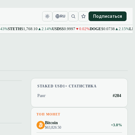
Подписаться
RU
3%
STETH
$1,768.10
▲2.14%
USDS
$0.9997
▼0.02%
DOGE
$0.0738
▲2.15%
LEO
$
STAKED USD1+ СТАТИСТИКА
Ранг
#284
ТОП МОНЕТ
Bitcoin
+3.0%
$63,826.50