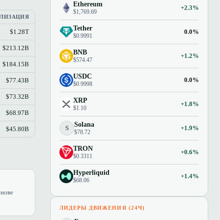
Ethereum
+2.3%
$1,769.69
ЛИЗАЦИЯ
Tether
0.0%
$1.28T
$0.9991
$213.12B
BNB
+1.2%
$574.47
$184.15B
USDC
0.0%
$77.43B
$0.9998
$73.32B
XRP
+1.8%
$1.10
$68.97B
Solana
S
+1.9%
$45.80B
$78.72
TRON
+0.6%
$0.3311
Hyperliquid
+1.4%
$68.06
снове
ЛИДЕРЫ ДВИЖЕНИЯ (24Ч)