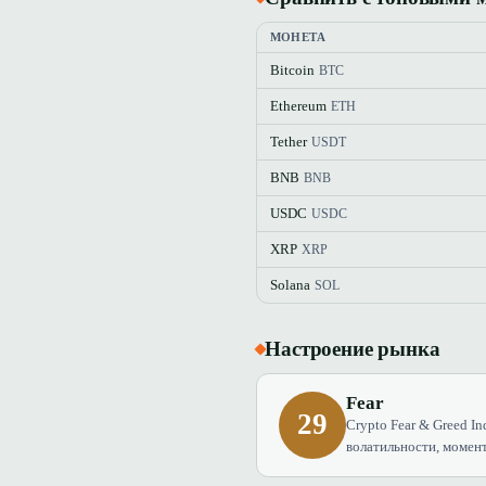
МОНЕТА
Bitcoin
BTC
Ethereum
ETH
Tether
USDT
BNB
BNB
USDC
USDC
XRP
XRP
Solana
SOL
Настроение рынка
Fear
29
Crypto Fear & Greed In
волатильности, момент