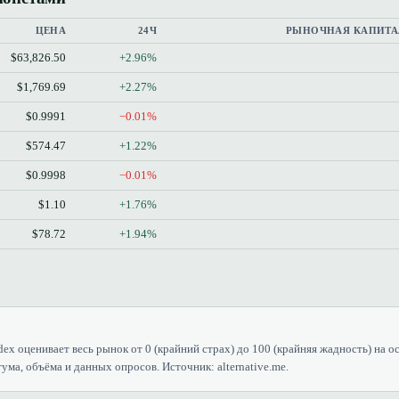
ЦЕНА
24Ч
РЫНОЧНАЯ КАПИТА
$63,826.50
+2.96%
$1,769.69
+2.27%
$0.9991
−0.01%
$574.47
+1.22%
$0.9998
−0.01%
$1.10
+1.76%
$78.72
+1.94%
dex оценивает весь рынок от 0 (крайний страх) до 100 (крайняя жадность) на о
ума, объёма и данных опросов. Источник: alternative.me.