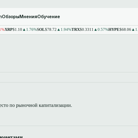
m
Обзоры
Мнения
Обучение
XRP
$1.10
▲1.76%
SOL
$78.72
▲1.94%
TRX
$0.3311
▲0.57%
HYPE
$68.06
▲1.4
место по рыночной капитализации.
монетами