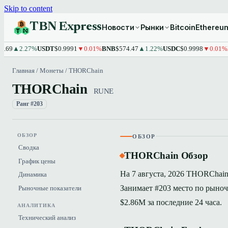
Skip to content
TBN Express
Новости
Рынки
Bitcoin
Ethereu
2.27%
USDT
$0.9991
▼0.01%
BNB
$574.47
▲1.22%
USDC
$0.9998
▼0.01%
XRP
$
Главная
/
Монеты
/
THORChain
THORChain
RUNE
Ранг #203
ОБЗОР
ОБЗОР
Сводка
THORChain Обзор
График цены
На 7 августа, 2026 THORChain 
Динамика
Занимает #203 место по рыно
Рыночные показатели
$2.86M за последние 24 часа.
АНАЛИТИКА
Технический анализ