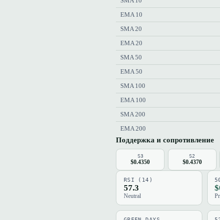
SMA 10
EMA 10
SMA 20
EMA 20
SMA 50
EMA 50
SMA 100
EMA 100
SMA 200
EMA 200
Поддержка и сопротивление
S3
S2
$0.4350
$0.4370
RSI (14)
5
57.3
$
Neutral
Pr
GREEN DAYS
5