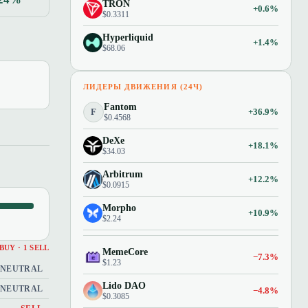
TRON
+0.6%
$0.3311
Hyperliquid
+1.4%
$68.06
ЛИДЕРЫ ДВИЖЕНИЯ (24Ч)
Fantom
F
+36.9%
$0.4568
DeXe
+18.1%
$34.03
Arbitrum
+12.2%
$0.0915
Morpho
+10.9%
$2.24
 BUY · 1 SELL
MemeCore
−7.3%
$1.23
NEUTRAL
Lido DAO
NEUTRAL
−4.8%
$0.3085