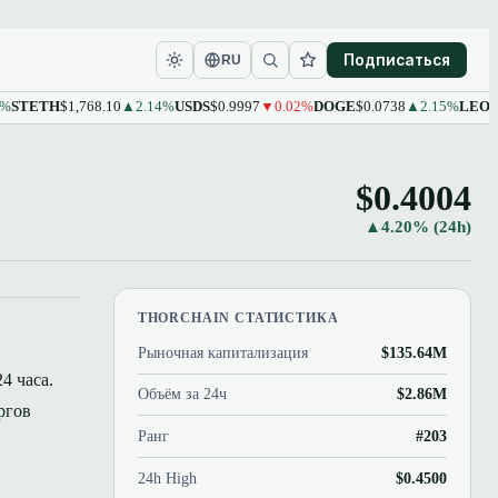
Подписаться
RU
TH
$1,768.10
▲2.14%
USDS
$0.9997
▼0.02%
DOGE
$0.0738
▲2.15%
LEO
$9.61
▲
$0.4004
▲4.20% (24h)
THORCHAIN СТАТИСТИКА
Рыночная капитализация
$135.64M
4 часа.
Объём за 24ч
$2.86M
ргов
Ранг
#203
24h High
$0.4500