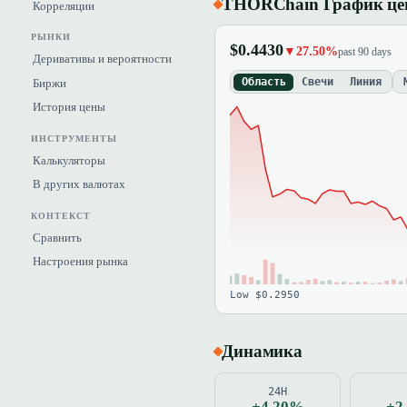
THORChain График ц
Корреляции
РЫНКИ
$0.4430
▼27.50%
past 90 days
Деривативы и вероятности
Область
Свечи
Линия
Биржи
История цены
ИНСТРУМЕНТЫ
Калькуляторы
В других валютах
КОНТЕКСТ
Сравнить
Настроения рынка
Low $0.2950
Динамика
24H
+4.20%
+2