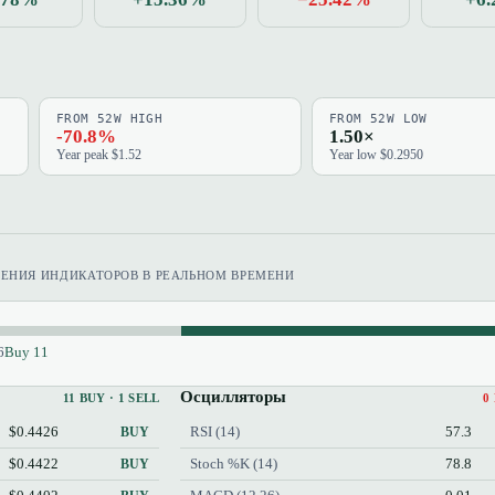
FROM 52W HIGH
FROM 52W LOW
-70.8%
1.50×
Year peak $1.52
Year low $0.2950
ЧЕНИЯ ИНДИКАТОРОВ В РЕАЛЬНОМ ВРЕМЕНИ
6
Buy 11
Осцилляторы
11 BUY · 1 SELL
0
$0.4426
RSI (14)
57.3
BUY
$0.4422
Stoch %K (14)
78.8
BUY