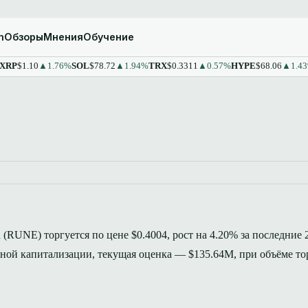
m
Обзоры
Мнения
Обучение
1.10
▲1.76%
SOL
$78.72
▲1.94%
TRX
$0.3311
▲0.57%
HYPE
$68.06
▲1.43%
STE
(RUNE) торгуется по цене $0.4004, рост на 4.20% за последние 2
чной капитализации, текущая оценка — $135.64M, при объёме то