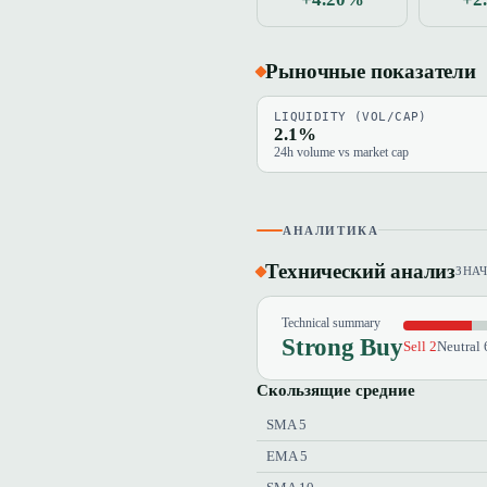
Рыночные показатели
LIQUIDITY (VOL/CAP)
2.1%
24h volume vs market cap
АНАЛИТИКА
Технический анализ
ЗНА
Technical summary
Strong Buy
Sell 2
Neutral 
Скользящие средние
SMA 5
EMA 5