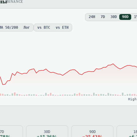
ены
BINANCE
24H
7D
30D
90D
1
MA 50/200
Лог
vs BTC
vs ETH
High
7D
30D
90D
1
.78%
+15.36%
−25.42%
+6