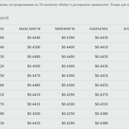
емени, отсортированные по 24-часовому объёму в долларовом эквиваленте. Только для 
 ДНЕЙ
ИЕ
МАКСИМУМ
МИНИМУМ
ЗАКРЫТИЕ
ИЗ
400
$0.4440
$0.4390
$0.4430
440
$0.4500
$0.4400
$0.4410
430
$0.4490
$0.4400
$0.4450
420
$0.4500
$0.4380
$0.4430
450
$0.4470
$0.4360
$0.4410
360
$0.4480
$0.4360
$0.4450
310
$0.4410
$0.4290
$0.4370
370
$0.4410
$0.4260
$0.4310
390
$0.4500
$0.4350
$0.4380
430
$0.4450
$0.4280
$0.4380