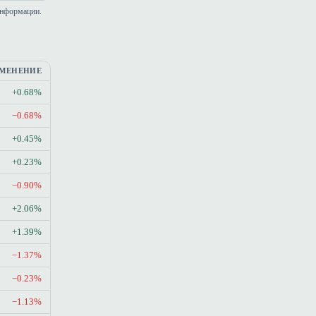
информации.
МЕНЕНИЕ
+0.68%
−0.68%
+0.45%
+0.23%
−0.90%
+2.06%
+1.39%
−1.37%
−0.23%
−1.13%