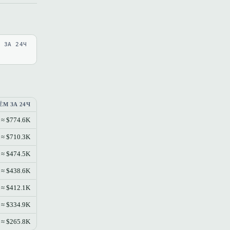
В ЗА 24Ч
ЁМ ЗА 24Ч
≈ $774.6K
≈ $710.3K
≈ $474.5K
≈ $438.6K
≈ $412.1K
≈ $334.9K
≈ $265.8K