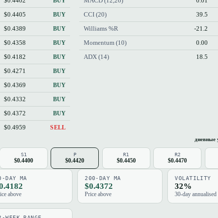
$0.4402
MACD (12,26)
0.01
BUY
$0.4405
CCI (20)
39.5
BUY
$0.4389
Williams %R
-21.2
BUY
$0.4358
Momentum (10)
0.00
BUY
$0.4182
ADX (14)
18.5
BUY
$0.4271
BUY
$0.4369
BUY
$0.4332
BUY
$0.4372
BUY
$0.4959
SELL
дневные 
S1
P
R1
R2
$0.4400
$0.4420
$0.4450
$0.4470
0-DAY MA
200-DAY MA
VOLATILITY
0.4182
$0.4372
32%
ice above
Price above
30-day annualised
2-WEEK RANGE