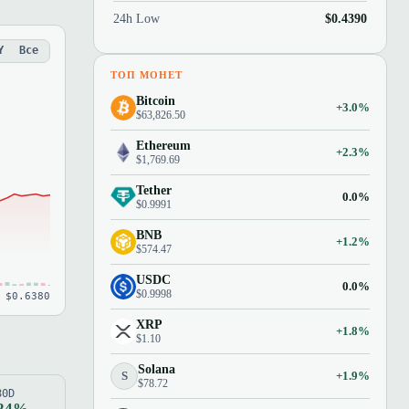
24h Low
$0.4390
Y
Все
ТОП МОНЕТ
Bitcoin
+3.0%
$63,826.50
Ethereum
+2.3%
$1,769.69
Tether
0.0%
$0.9991
BNB
+1.2%
$574.47
USDC
0.0%
$0.9998
 $0.6380
XRP
+1.8%
$1.10
Solana
S
+1.9%
$78.72
80D
.24%