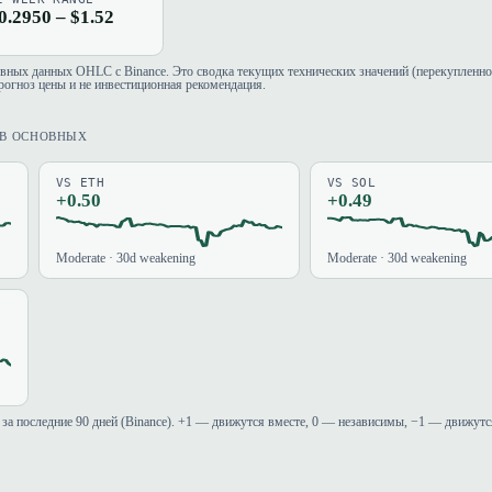
0.2950 – $1.52
евных данных OHLC с Binance. Это сводка текущих технических значений (перекупленно
рогноз цены и не инвестиционная рекомендация.
ИВ ОСНОВНЫХ
VS ETH
VS SOL
+0.50
+0.49
Moderate · 30d weakening
Moderate · 30d weakening
за последние 90 дней (Binance). +1 — движутся вместе, 0 — независимы, −1 — движутс