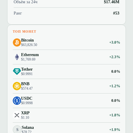
Объём за 24ч
$17.46M
Ранг
#53
ТОП МОНЕТ
Bitcoin
+3.0%
$63,826.50
Ethereum
+2.3%
$1,769.69
Tether
0.0%
$0.9991
BNB
+1.2%
$574.47
USDC
0.0%
$0.9998
XRP
+1.8%
$1.10
Solana
S
+1.9%
$78.72