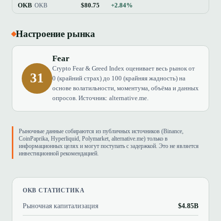
OKB
$80.75
+2.84%
$
OKB
Настроение рынка
Fear
Crypto Fear & Greed Index оценивает весь рынок от
31
0 (крайний страх) до 100 (крайняя жадность) на
основе волатильности, моментума, объёма и данных
опросов. Источник: alternative.me.
Рыночные данные собираются из публичных источников (Binance,
CoinPaprika, Hyperliquid, Polymarket, alternative.me) только в
информационных целях и могут поступать с задержкой. Это не является
инвестиционной рекомендацией.
OKB СТАТИСТИКА
Рыночная капитализация
$4.85B