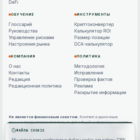
DeFi
ОБУЧЕНИЕ
ИНСТРУМЕНТЫ
Глоссарий
Криптоконвертер
Руководства
Калькулятор ROI
Управление рисками
Размер позиции
Настроения рынка
DCA-калькулятор
КОМПАНИЯ
ПОЛИТИКА
О нас
Методология
Контакты
Исправления
Редакция
Проверка фактов
Редакционная политика
Реклама
Раскрытие информации
Не является финансовым советом.
Контент и рыночные
данные предоставляются только для общей информации, могут
быть устаревшими или основанными на моделях и не являются
ФАЙЛЫ COOKIE
инвестиционной, финансовой, юридической или налоговой
консультацией. Криптоактивы волатильны — всегда проводите
Мы используем необходимые файлы cookie для работы TBN