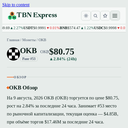
Skip to content
TBN Express
9.69
▲2.27%
USDT
$0.9991
▼0.01%
BNB
$574.47
▲1.22%
USDC
$0.9998
▼0.01%
Главная
/
Монеты
/
OKB
$80.75
OKB
OKB
▲2.84% (24h)
Ранг #53
ОБЗОР
OKB Обзор
На 9 августа, 2026 OKB (OKB) торгуется по цене $80.75,
рост на 2.84% за последние 24 часа. Занимает #53 место
по рыночной капитализации, текущая оценка — $4.85B,
при объёме торгов $17.46M за последние 24 часа.