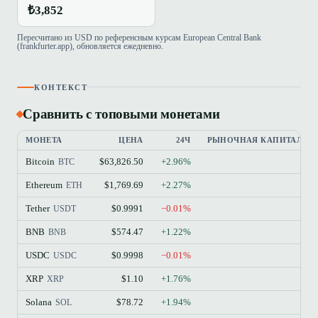
₺3,852
Пересчитано из USD по референсным курсам European Central Bank
(frankfurter.app), обновляется ежедневно.
КОНТЕКСТ
Сравнить с топовыми монетами
МОНЕТА
ЦЕНА
24Ч
РЫНОЧНАЯ КАПИТАЛИЗ
Bitcoin
$63,826.50
+2.96%
$
BTC
Ethereum
$1,769.69
+2.27%
$21
ETH
Tether
$0.9991
−0.01%
$18
USDT
BNB
$574.47
+1.22%
$7
BNB
USDC
$0.9998
−0.01%
$7
USDC
XRP
$1.10
+1.76%
$6
XRP
Solana
$78.72
+1.94%
$4
SOL