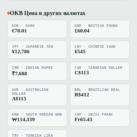
OKB Цена в других валютах
EUR · EURO
GBP · BRITISH POUND
€70.01
£60.04
JPY · JAPANESE YEN
CNY · CHINESE YUAN
¥12,786
¥545
INR · INDIAN RUPEE
CAD · CANADIAN DOLLAR
C$113
₹7,688
AUD · AUSTRALIAN
BRL · BRAZILIAN REAL
DOLLAR
R$412
A$115
KRW · SOUTH KOREAN WON
CHF · SWISS FRANC
₩114,339
Fr65.43
TRY · TURKISH LIRA