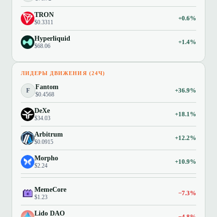
TRON
+0.6%
$0.3311
Hyperliquid
+1.4%
$68.06
ЛИДЕРЫ ДВИЖЕНИЯ (24Ч)
Fantom
F
+36.9%
$0.4568
DeXe
+18.1%
$34.03
Arbitrum
+12.2%
$0.0915
Morpho
+10.9%
$2.24
MemeCore
−7.3%
$1.23
Lido DAO
−4.8%