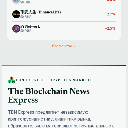
$0.3085
币安人生 (BinanceLife)
−2.7%
$0.6848
Pi Network
−2.5%
$0.0983
Все монеты →
TBN EXPRESS · CRYPTO & MARKETS
The Blockchain News
Express
TBN Express предлагает независимую
криптожурналистику, аналитику рынка,
образовательные материалы и рыночные данные в