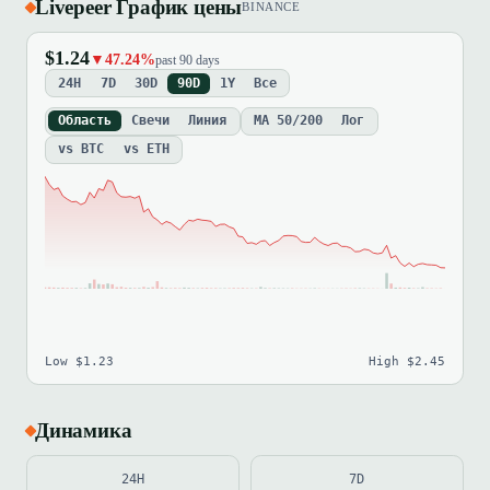
Livepeer График цены
BINANCE
$1.24
▼47.24%
past 90 days
24H
7D
30D
90D
1Y
Все
Область
Свечи
Линия
MA 50/200
Лог
vs BTC
vs ETH
Low $1.23
High $2.45
Динамика
24H
7D