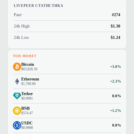
LIVEPEER СТАТИСТИКА
Ранг
#274
24h High
$1.30
24h Low
$1.24
ТОП МОНЕТ
Bitcoin
+3.0%
$63,826.50
Ethereum
+2.3%
$1,769.69
Tether
0.0%
$0.9991
BNB
+1.2%
$574.47
USDC
0.0%
$0.9998