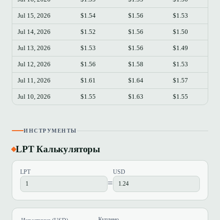
Jul 15, 2026
$1.54
$1.56
$1.53
$
Jul 14, 2026
$1.52
$1.56
$1.50
$
Jul 13, 2026
$1.53
$1.56
$1.49
$
Jul 12, 2026
$1.56
$1.58
$1.53
$
Jul 11, 2026
$1.61
$1.64
$1.57
$
Jul 10, 2026
$1.55
$1.63
$1.55
$
ИНСТРУМЕНТЫ
LPT Калькуляторы
LPT
USD
=
Куплено