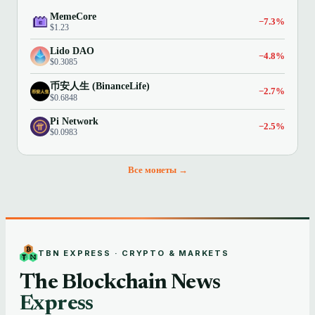
MemeCore
−7.3%
$1.23
Lido DAO
−4.8%
$0.3085
币安人生 (BinanceLife)
−2.7%
$0.6848
Pi Network
−2.5%
$0.0983
Все монеты →
TBN EXPRESS · CRYPTO & MARKETS
The Blockchain News
Express