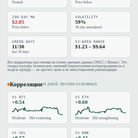
Neutral
Price below
200-DAY MA
VOLATILITY
$2.05
59%
Price below
30-day annualised
GREEN DAYS
52-WEEK RANGE
11/30
$1.23 – $9.64
last 30 days
Все индикаторы рассчитаны на основе дневных данных OHLC с Binance. Это
сводка текущих технических значений (перекупленность/перепроданность и
модель тренда) — не прогноз цены и не инвестиционная рекомендация.
Корреляции
90 ДНЕЙ, ПРОТИВ ОСНОВНЫХ
VS BTC
VS ETH
+0.54
+0.60
Moderate · 30d weakening
Moderate · 30d strengthening
VS SOL
VS BNB
+0.57
+0.43