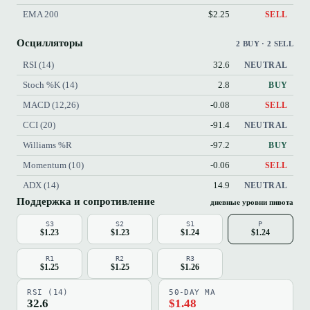
EMA 200
$2.25
SELL
Осцилляторы
2 BUY · 2 SELL
RSI (14)
32.6
NEUTRAL
Stoch %K (14)
2.8
BUY
MACD (12,26)
-0.08
SELL
CCI (20)
-91.4
NEUTRAL
Williams %R
-97.2
BUY
Momentum (10)
-0.06
SELL
ADX (14)
14.9
NEUTRAL
Поддержка и сопротивление
дневные уровни пивота
S3
S2
S1
P
$1.23
$1.23
$1.24
$1.24
R1
R2
R3
$1.25
$1.25
$1.26
RSI (14)
50-DAY MA
32.6
$1.48