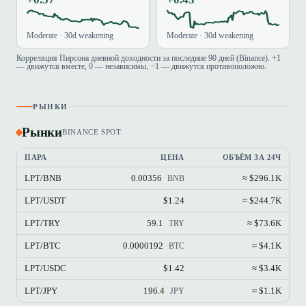
Moderate · 30d weakening
Moderate · 30d weakening
Корреляция Пирсона дневной доходности за последние 90 дней (Binance). +1
— движутся вместе, 0 — независимы, −1 — движутся противоположно.
РЫНКИ
Рынки
BINANCE SPOT
ПАРА
ЦЕНА
ОБЪЁМ ЗА 24Ч
LPT/BNB
0.00356
≈ $296.1K
BNB
LPT/USDT
$1.24
≈ $244.7K
LPT/TRY
59.1
≈ $73.6K
TRY
LPT/BTC
0.0000192
≈ $4.1K
BTC
LPT/USDC
$1.42
≈ $3.4K
LPT/JPY
196.4
≈ $1.1K
JPY