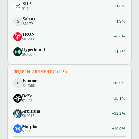
XRP
+1.8%
$1.10
Solana
S
+1.9%
$78.72
TRON
+0.6%
$0.3311
Hyperliquid
+1.4%
$68.06
ЛИДЕРЫ ДВИЖЕНИЯ (24Ч)
Fantom
F
+36.9%
$0.4568
DeXe
+18.1%
$34.03
Arbitrum
+12.2%
$0.0915
Morpho
+10.9%
$2.24