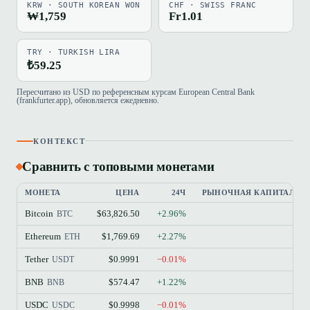
KRW · SOUTH KOREAN WON
CHF · SWISS FRANC
₩1,759
Fr1.01
TRY · TURKISH LIRA
₺59.25
Пересчитано из USD по референсным курсам European Central Bank
(frankfurter.app), обновляется ежедневно.
КОНТЕКСТ
Сравнить с топовыми монетами
МОНЕТА
ЦЕНА
24Ч
РЫНОЧНАЯ КАПИТАЛИЗ
Bitcoin
$63,826.50
+2.96%
$
BTC
Ethereum
$1,769.69
+2.27%
$21
ETH
Tether
$0.9991
−0.01%
$18
USDT
BNB
$574.47
+1.22%
$7
BNB
USDC
$0.9998
−0.01%
$7
USDC