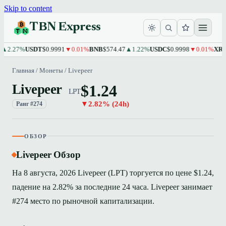
Skip to content
TBN Express
.27%
USDT
$0.9991
▼0.01%
BNB
$574.47
▲1.22%
USDC
$0.9998
▼0.01%
XRP
$1.
Главная
/
Монеты
/
Livepeer
$1.24
Livepeer
LPT
▼2.82% (24h)
Ранг #274
ОБЗОР
Livepeer Обзор
На 8 августа, 2026 Livepeer (LPT) торгуется по цене $1.24,
падение на 2.82% за последние 24 часа. Livepeer занимает
#274 место по рыночной капитализации.