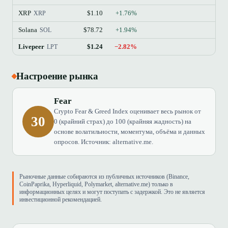
XRP
$1.10
+1.76%
$6
XRP
Solana
$78.72
+1.94%
$4
SOL
Livepeer
$1.24
−2.82%
LPT
Настроение рынка
Fear
Crypto Fear & Greed Index оценивает весь рынок от
30
0 (крайний страх) до 100 (крайняя жадность) на
основе волатильности, моментума, объёма и данных
опросов. Источник: alternative.me.
Рыночные данные собираются из публичных источников (Binance,
CoinPaprika, Hyperliquid, Polymarket, alternative.me) только в
информационных целях и могут поступать с задержкой. Это не является
инвестиционной рекомендацией.