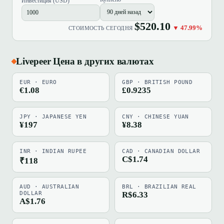
Инвестиция (USD)
$520.10
▼ 47.99%
СТОИМОСТЬ СЕГОДНЯ
Livepeer Цена в других валютах
EUR · EURO
GBP · BRITISH POUND
€1.08
£0.9235
JPY · JAPANESE YEN
CNY · CHINESE YUAN
¥197
¥8.38
INR · INDIAN RUPEE
CAD · CANADIAN DOLLAR
C$1.74
₹118
AUD · AUSTRALIAN
BRL · BRAZILIAN REAL
DOLLAR
R$6.33
A$1.76