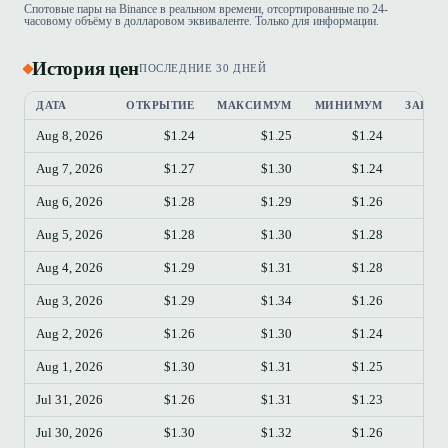
Спотовые пары на Binance в реальном времени, отсортированные по 24-
часовому объёму в долларовом эквиваленте. Только для информации.
История цен
ПОСЛЕДНИЕ 30 ДНЕЙ
ДАТА
ОТКРЫТИЕ
МАКСИМУМ
МИНИМУМ
ЗАКРЫ
Aug 8, 2026
$1.24
$1.25
$1.24
$
Aug 7, 2026
$1.27
$1.30
$1.24
$
Aug 6, 2026
$1.28
$1.29
$1.26
$
Aug 5, 2026
$1.28
$1.30
$1.28
$
Aug 4, 2026
$1.29
$1.31
$1.28
$
Aug 3, 2026
$1.29
$1.34
$1.26
$
Aug 2, 2026
$1.26
$1.30
$1.24
$
Aug 1, 2026
$1.30
$1.31
$1.25
$
Jul 31, 2026
$1.26
$1.31
$1.23
$
Jul 30, 2026
$1.30
$1.32
$1.26
$