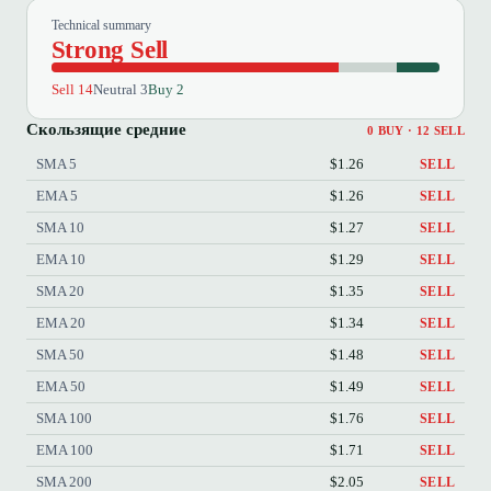
Technical summary
Strong Sell
Sell 14
Neutral 3
Buy 2
Скользящие средние
0 BUY · 12 SELL
SMA 5
$1.26
SELL
EMA 5
$1.26
SELL
SMA 10
$1.27
SELL
EMA 10
$1.29
SELL
SMA 20
$1.35
SELL
EMA 20
$1.34
SELL
SMA 50
$1.48
SELL
EMA 50
$1.49
SELL
SMA 100
$1.76
SELL
EMA 100
$1.71
SELL
SMA 200
$2.05
SELL