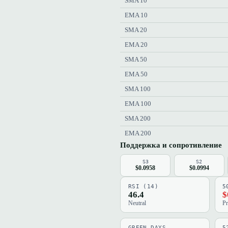
SMA 10
EMA 10
SMA 20
EMA 20
SMA 50
EMA 50
SMA 100
EMA 100
SMA 200
EMA 200
Поддержка и сопротивление
S3
S2
$0.0958
$0.0994
RSI (14)
5
46.4
$
Neutral
Pr
GREEN DAYS
5