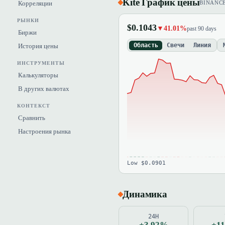
Kite График цены
Корреляции
BINANC
РЫНКИ
$0.1043
▼41.01%
past 90 days
Биржи
Область
Свечи
Линия
История цены
ИНСТРУМЕНТЫ
Калькуляторы
В других валютах
КОНТЕКСТ
Сравнить
Настроения рынка
Low $0.0901
Динамика
24H
+3.92%
+1