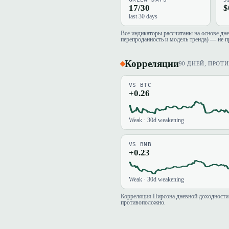
17/30
$
last 30 days
Все индикаторы рассчитаны на основе дн
перепроданность и модель тренда) — не п
Корреляции
90 ДНЕЙ, ПРОТ
VS BTC
+0.26
Weak · 30d weakening
VS BNB
+0.23
Weak · 30d weakening
Корреляция Пирсона дневной доходности 
противоположно.