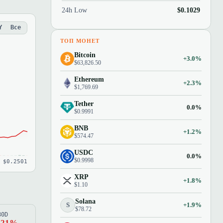
24h Low
$0.1029
Y
Все
ТОП МОНЕТ
Bitcoin
+3.0%
$63,826.50
Ethereum
+2.3%
$1,769.69
Tether
0.0%
$0.9991
BNB
+1.2%
$574.47
USDC
0.0%
$0.9998
 $0.2501
XRP
+1.8%
$1.10
Solana
S
+1.9%
$78.72
80D
.21%