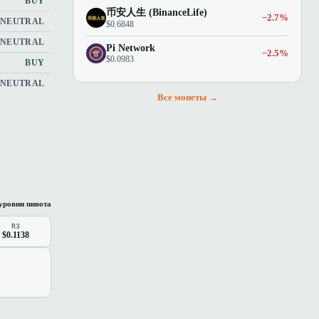
BUY
币安人生 (BinanceLife)
−2.7%
NEUTRAL
$0.6848
NEUTRAL
Pi Network
−2.5%
$0.0983
BUY
NEUTRAL
Все монеты →
уровни пивота
R3
$0.1138