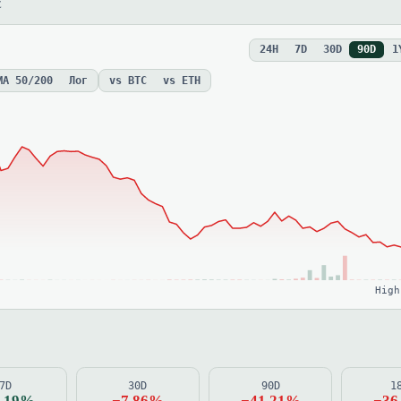
E
24H
7D
30D
90D
1
MA 50/200
Лог
vs BTC
vs ETH
High
7D
30D
90D
1
1.19%
−7.86%
−41.21%
−36