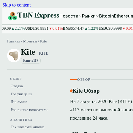
Skip to content
TBN Express
Новости
Рынки
Bitcoin
Ethereu
▲2.27%
USDT
$0.9991
▼0.01%
BNB
$574.47
▲1.22%
USDC
$0.9998
▼0.01%
XRP
Главная
/
Монеты
/
Kite
Kite
KITE
Ранг #117
ОБЗОР
ОБЗОР
Сводка
Kite Обзор
График цены
На 7 августа, 2026 Kite (KITE)
Динамика
#117 место по рыночной капит
Рыночные показатели
последние 24 часа.
АНАЛИТИКА
Технический анализ