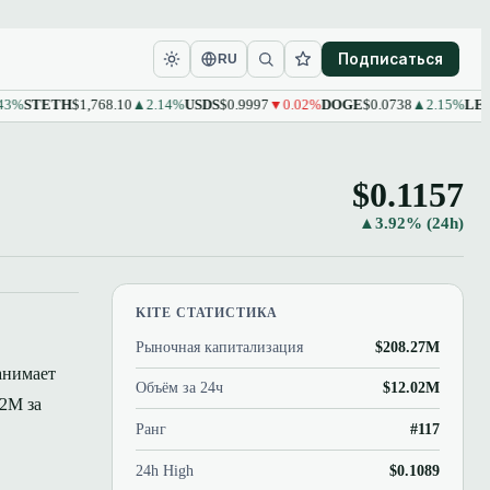
Подписаться
RU
TETH
$1,768.10
▲2.14%
USDS
$0.9997
▼0.02%
DOGE
$0.0738
▲2.15%
LEO
$9.61
$0.1157
▲3.92% (24h)
KITE СТАТИСТИКА
Рыночная капитализация
$208.27M
Занимает
Объём за 24ч
$12.02M
02M за
Ранг
#117
24h High
$0.1089