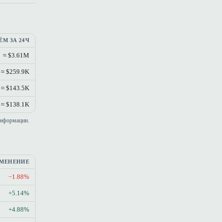
ЁМ ЗА 24Ч
≈ $3.61M
≈ $259.9K
≈ $143.5K
≈ $138.1K
информации.
МЕНЕНИЕ
−1.88%
+5.14%
+4.88%