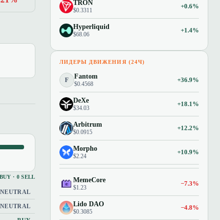
TRON
+0.6%
$0.3311
Hyperliquid
+1.4%
$68.06
ЛИДЕРЫ ДВИЖЕНИЯ (24Ч)
Fantom
F
+36.9%
$0.4568
DeXe
+18.1%
$34.03
Arbitrum
+12.2%
$0.0915
Morpho
+10.9%
$2.24
 BUY · 0 SELL
MemeCore
−7.3%
$1.23
NEUTRAL
Lido DAO
NEUTRAL
−4.8%
$0.3085