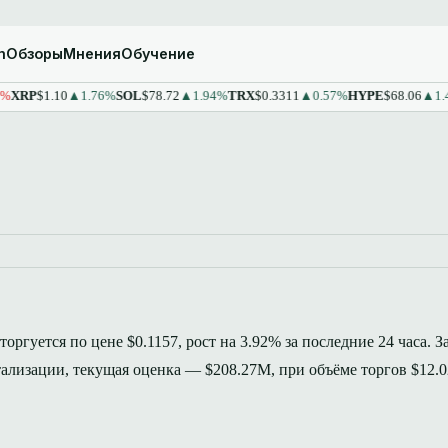
m
Обзоры
Мнения
Обучение
$1.10
▲1.76%
SOL
$78.72
▲1.94%
TRX
$0.3311
▲0.57%
HYPE
$68.06
▲1.43%
S
 торгуется по цене $0.1157, рост на 3.92% за последние 24 часа. 
ализации, текущая оценка — $208.27M, при объёме торгов $12.