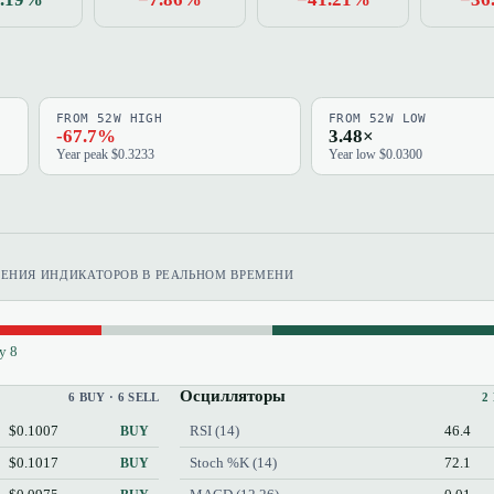
FROM 52W HIGH
FROM 52W LOW
-67.7%
3.48×
Year peak $0.3233
Year low $0.0300
ЧЕНИЯ ИНДИКАТОРОВ В РЕАЛЬНОМ ВРЕМЕНИ
y 8
Осцилляторы
6 BUY · 6 SELL
2
$0.1007
RSI (14)
46.4
BUY
$0.1017
Stoch %K (14)
72.1
BUY