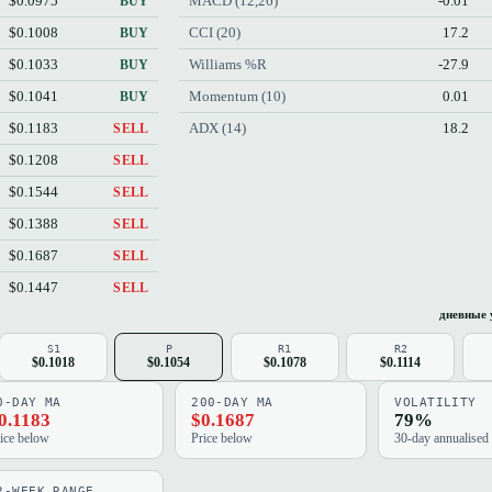
$0.0975
MACD (12,26)
-0.01
BUY
$0.1008
CCI (20)
17.2
BUY
$0.1033
Williams %R
-27.9
BUY
$0.1041
Momentum (10)
0.01
BUY
$0.1183
ADX (14)
18.2
SELL
$0.1208
SELL
$0.1544
SELL
$0.1388
SELL
$0.1687
SELL
$0.1447
SELL
дневные 
S1
P
R1
R2
$0.1018
$0.1054
$0.1078
$0.1114
0-DAY MA
200-DAY MA
VOLATILITY
0.1183
$0.1687
79%
ice below
Price below
30-day annualised
2-WEEK RANGE