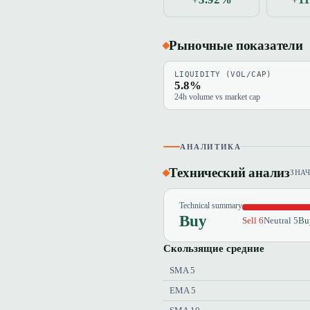
Рыночные показатели
LIQUIDITY (VOL/CAP)
5.8%
24h volume vs market cap
АНАЛИТИКА
Технический анализ
ЗНА
Technical summary
Buy
Sell 6
Neutral 5
Bu
Скользящие средние
SMA 5
EMA 5