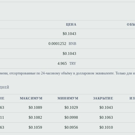
ЦЕНА
ОБЪ
$0.1043
0.0001252
BNB
$0.1043
4.965
TRY
емени, отсортированные по 24-часовому объёму в долларовом эквиваленте. Только для 
 ДНЕЙ
ИЕ
МАКСИМУМ
МИНИМУМ
ЗАКРЫТИЕ
ИЗ
063
$0.1089
$0.1029
$0.1043
011
$0.1082
$0.0998
$0.1063
963
$0.1059
$0.0956
$0.1010