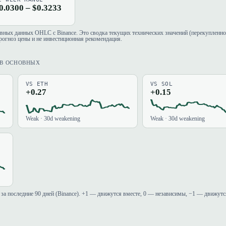
0.0300 – $0.3233
евных данных OHLC с Binance. Это сводка текущих технических значений (перекупленно
рогноз цены и не инвестиционная рекомендация.
ИВ ОСНОВНЫХ
VS ETH
VS SOL
+0.27
+0.15
Weak · 30d weakening
Weak · 30d weakening
за последние 90 дней (Binance). +1 — движутся вместе, 0 — независимы, −1 — движутс