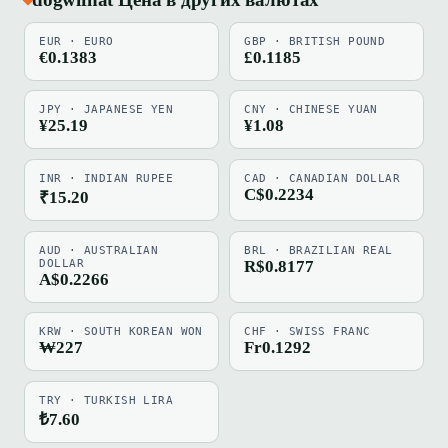
EUR · EURO
GBP · BRITISH POUND
€0.1383
£0.1185
JPY · JAPANESE YEN
CNY · CHINESE YUAN
¥25.19
¥1.08
INR · INDIAN RUPEE
CAD · CANADIAN DOLLAR
C$0.2234
₹15.20
AUD · AUSTRALIAN
BRL · BRAZILIAN REAL
DOLLAR
R$0.8177
A$0.2266
KRW · SOUTH KOREAN WON
CHF · SWISS FRANC
₩227
Fr0.1292
TRY · TURKISH LIRA
₺7.60