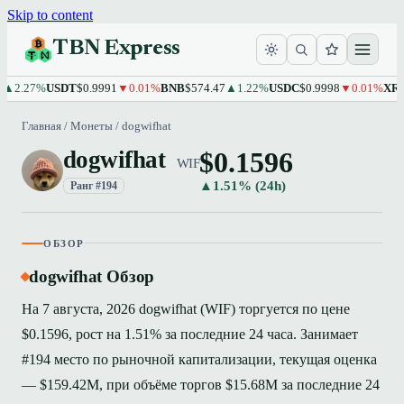
Skip to content
TBN Express
.27%
USDT
$0.9991
▼0.01%
BNB
$574.47
▲1.22%
USDC
$0.9998
▼0.01%
XRP
$1.
Главная
/
Монеты
/
dogwifhat
$0.1596
dogwifhat
WIF
▲1.51% (24h)
Ранг #194
ОБЗОР
dogwifhat Обзор
На 7 августа, 2026 dogwifhat (WIF) торгуется по цене
$0.1596, рост на 1.51% за последние 24 часа. Занимает
#194 место по рыночной капитализации, текущая оценка
— $159.42M, при объёме торгов $15.68M за последние 24