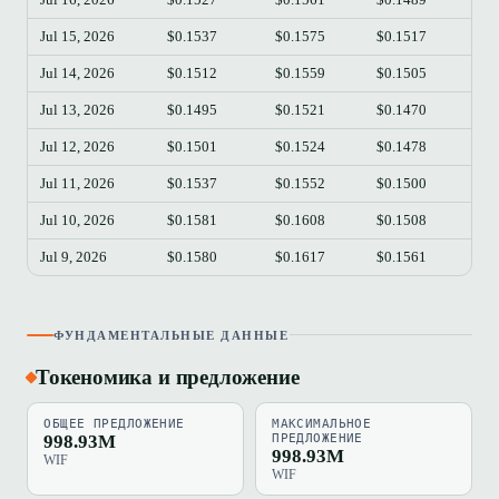
Jul 15, 2026
$0.1537
$0.1575
$0.1517
$0.
Jul 14, 2026
$0.1512
$0.1559
$0.1505
$0.
Jul 13, 2026
$0.1495
$0.1521
$0.1470
$0.
Jul 12, 2026
$0.1501
$0.1524
$0.1478
$0.
Jul 11, 2026
$0.1537
$0.1552
$0.1500
$0.
Jul 10, 2026
$0.1581
$0.1608
$0.1508
$0.
Jul 9, 2026
$0.1580
$0.1617
$0.1561
$0.
ФУНДАМЕНТАЛЬНЫЕ ДАННЫЕ
Токеномика и предложение
ОБЩЕЕ ПРЕДЛОЖЕНИЕ
МАКСИМАЛЬНОЕ
998.93M
ПРЕДЛОЖЕНИЕ
998.93M
WIF
WIF