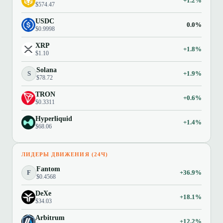
+1.2%
$574.47
USDC
0.0%
$0.9998
XRP
+1.8%
$1.10
Solana
S
+1.9%
$78.72
TRON
+0.6%
$0.3311
Hyperliquid
+1.4%
$68.06
ЛИДЕРЫ ДВИЖЕНИЯ (24Ч)
Fantom
F
+36.9%
$0.4568
DeXe
+18.1%
$34.03
Arbitrum
+12.2%