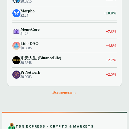
$0.0915
Morpho
+10.9%
$2.24
MemeCore
−7.3%
$1.23
Lido DAO
−4.8%
$0.3085
币安人生 (BinanceLife)
−2.7%
$0.6848
Pi Network
−2.5%
$0.0983
Все монеты →
TBN EXPRESS · CRYPTO & MARKETS