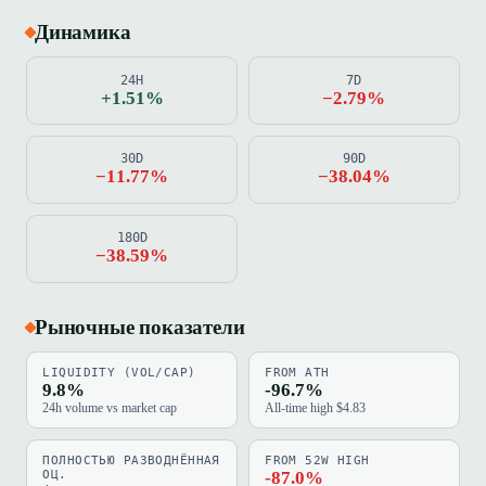
Динамика
24H
7D
+1.51%
−2.79%
30D
90D
−11.77%
−38.04%
180D
−38.59%
Рыночные показатели
LIQUIDITY (VOL/CAP)
FROM ATH
9.8%
-96.7%
24h volume vs market cap
All-time high $4.83
ПОЛНОСТЬЮ РАЗВОДНЁННАЯ
FROM 52W HIGH
ОЦ.
-87.0%