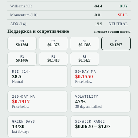
Williams %R
-84.4
BUY
Momentum (10)
-0.01
SELL
ADX (14)
19.9
NEUTRAL
Поддержка и сопротивление
дневные уровни пивота
S3
S2
S1
P
$0.1364
$0.1376
$0.1385
$0.1397
R1
R2
R3
$0.1406
$0.1418
$0.1427
RSI (14)
50-DAY MA
38.5
$0.1550
Neutral
Price below
200-DAY MA
VOLATILITY
$0.1917
47%
Price below
30-day annualised
GREEN DAYS
52-WEEK RANGE
13/30
$0.0620 – $1.07
last 30 days