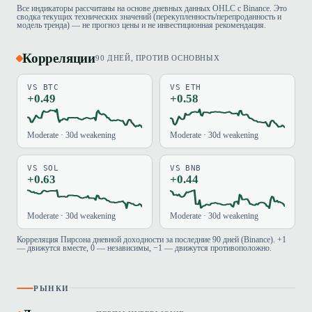
Все индикаторы рассчитаны на основе дневных данных OHLC с Binance. Это
сводка текущих технических значений (перекупленность/перепроданность и
модель тренда) — не прогноз цены и не инвестиционная рекомендация.
Корреляции
90 ДНЕЙ, ПРОТИВ ОСНОВНЫХ
VS BTC
VS ETH
+0.49
+0.58
Moderate · 30d weakening
Moderate · 30d weakening
VS SOL
VS BNB
+0.63
+0.44
Moderate · 30d weakening
Moderate · 30d weakening
Корреляция Пирсона дневной доходности за последние 90 дней (Binance). +1
— движутся вместе, 0 — независимы, −1 — движутся противоположно.
РЫНКИ