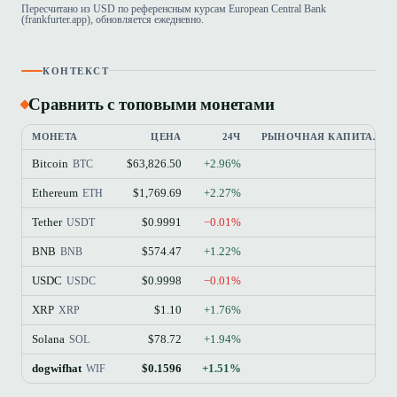
Пересчитано из USD по референсным курсам European Central Bank
(frankfurter.app), обновляется ежедневно.
КОНТЕКСТ
Сравнить с топовыми монетами
МОНЕТА
ЦЕНА
24Ч
РЫНОЧНАЯ КАПИТАЛИЗ
Bitcoin
$63,826.50
+2.96%
BTC
Ethereum
$1,769.69
+2.27%
$21
ETH
Tether
$0.9991
−0.01%
$18
USDT
BNB
$574.47
+1.22%
$7
BNB
USDC
$0.9998
−0.01%
$7
USDC
XRP
$1.10
+1.76%
$6
XRP
Solana
$78.72
+1.94%
$4
SOL
dogwifhat
$0.1596
+1.51%
$15
WIF