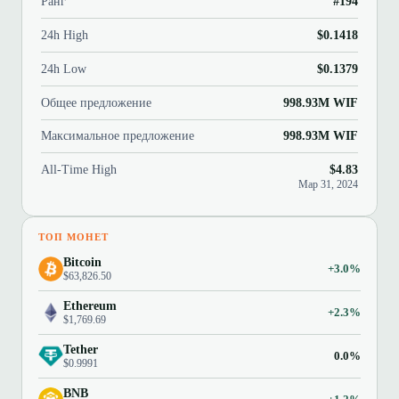
Ранг
#194
24h High
$0.1418
24h Low
$0.1379
Общее предложение
998.93M WIF
Максимальное предложение
998.93M WIF
All-Time High
$4.83
Мар 31, 2024
ТОП МОНЕТ
Bitcoin
+3.0%
$63,826.50
Ethereum
+2.3%
$1,769.69
Tether
0.0%
$0.9991
BNB