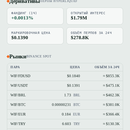
Деривативы
ПЕРПЫ HYPERLIQUID
ФАНДИНГ (1Ч)
ОТКРЫТЫЙ ИНТЕРЕС
+0.0013%
$1.79M
МАРКИРОВОЧНАЯ ЦЕНА
ОБЪЁМ ПЕРПОВ ЗА 24Ч
$0.1390
$278.8K
Рынки
BINANCE SPOT
ПАРА
ЦЕНА
ОБЪЁМ ЗА 24Ч
WIF/FDUSD
$0.1840
≈ $855.3K
WIF/USDT
$0.1391
≈ $475.1K
WIF/BRL
1.73
≈ $462.3K
BRL
WIF/BTC
0.00000231
≈ $381.0K
BTC
WIF/EUR
0.184
≈ $366.4K
EUR
WIF/TRY
6.603
≈ $130.3K
TRY