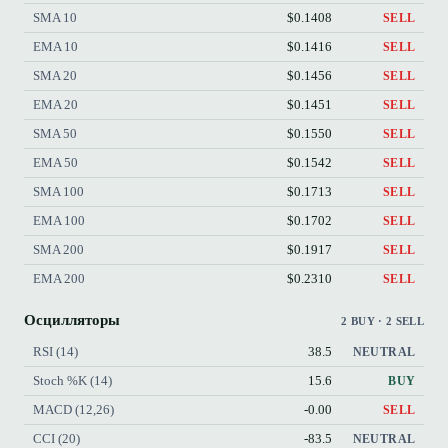
SMA 10
$0.1408
SELL
EMA 10
$0.1416
SELL
SMA 20
$0.1456
SELL
EMA 20
$0.1451
SELL
SMA 50
$0.1550
SELL
EMA 50
$0.1542
SELL
SMA 100
$0.1713
SELL
EMA 100
$0.1702
SELL
SMA 200
$0.1917
SELL
EMA 200
$0.2310
SELL
Осцилляторы
2 BUY · 2 SELL
RSI (14)
38.5
NEUTRAL
Stoch %K (14)
15.6
BUY
MACD (12,26)
-0.00
SELL
CCI (20)
-83.5
NEUTRAL