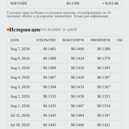
WIF/USDC
$0.1390
≈ $103.4K
Спотовые пары на Binance в реальном времени, отсортированные по 24-
часовому объёму в долларовом эквиваленте. Только для информации.
История цен
ПОСЛЕДНИЕ 30 ДНЕЙ
ДАТА
ОТКРЫТИЕ
МАКСИМУМ
МИНИМУМ
ЗАКРЫ
Aug 7, 2026
$0.1401
$0.1409
$0.1388
$0.
Aug 6, 2026
$0.1408
$0.1424
$0.1379
$0.
Aug 5, 2026
$0.1400
$0.1420
$0.1395
$0.
Aug 4, 2026
$0.1407
$0.1426
$0.1387
$0.
Aug 3, 2026
$0.1394
$0.1433
$0.1367
$0.
Aug 2, 2026
$0.1355
$0.1430
$0.1353
$0.
Aug 1, 2026
$0.1435
$0.1467
$0.1354
$0.
Jul 31, 2026
$0.1445
$0.1464
$0.1397
$0.
Jul 30, 2026
$0.1443
$0.1466
$0.1421
$0.