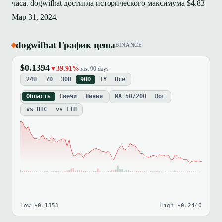
часа. dogwifhat достигла исторического максимума $4.83
Мар 31, 2024.
dogwifhat График цены
BINANCE
$0.1394
▼39.91%
past 90 days
24H
7D
30D
90D
1Y
Все
Область
Свечи
Линия
MA 50/200
Лог
vs BTC
vs ETH
Low $0.1353
High $0.2440