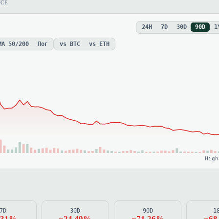
NCE
24H
7D
30D
90D
1
MA 50/200
Лог
vs BTC
vs ETH
High
7D
30D
90D
1
.31%
−24.49%
−71.26%
−68