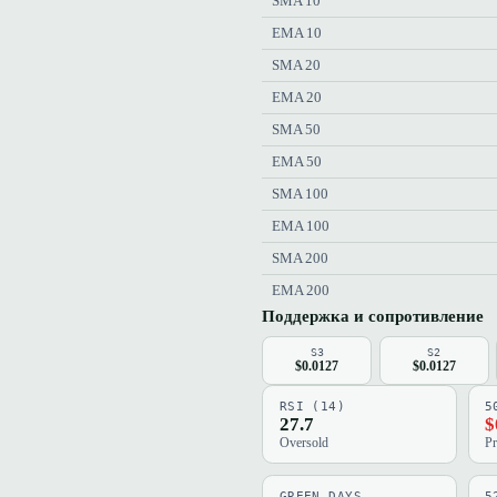
SMA 10
EMA 10
SMA 20
EMA 20
SMA 50
EMA 50
SMA 100
EMA 100
SMA 200
EMA 200
Поддержка и сопротивление
S3
S2
$0.0127
$0.0127
RSI (14)
5
27.7
$
Oversold
Pr
GREEN DAYS
5