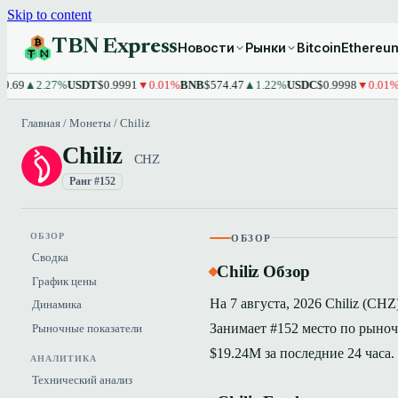
Skip to content
TBN Express
Новости
Рынки
Bitcoin
Ethereu
2.27%
USDT
$0.9991
▼0.01%
BNB
$574.47
▲1.22%
USDC
$0.9998
▼0.01%
XRP
$
Главная
/
Монеты
/
Chiliz
Chiliz
CHZ
Ранг #152
ОБЗОР
ОБЗОР
Сводка
Chiliz Обзор
График цены
На 7 августа, 2026 Chiliz (CHZ
Динамика
Занимает #152 место по рыно
Рыночные показатели
$19.24M за последние 24 часа.
АНАЛИТИКА
Технический анализ