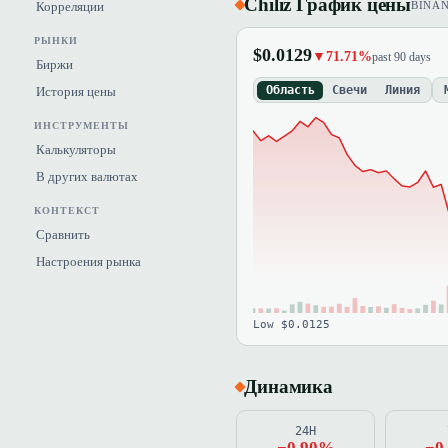
Chiliz График цены
Корреляции
BINA
РЫНКИ
$0.0129
▼71.71%
past 90 days
Биржи
Область
Свечи
Линия
История цены
ИНСТРУМЕНТЫ
Калькуляторы
В других валютах
КОНТЕКСТ
Сравнить
Настроения рынка
Low $0.0125
Динамика
24H
−0.90%
−0