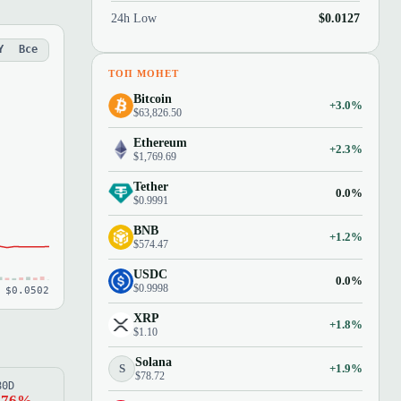
24h Low
$0.0127
Y
Все
ТОП МОНЕТ
Bitcoin
+3.0%
$63,826.50
Ethereum
+2.3%
$1,769.69
Tether
0.0%
$0.9991
BNB
+1.2%
$574.47
USDC
0.0%
$0.9998
 $0.0502
XRP
+1.8%
$1.10
Solana
S
+1.9%
$78.72
80D
.76%