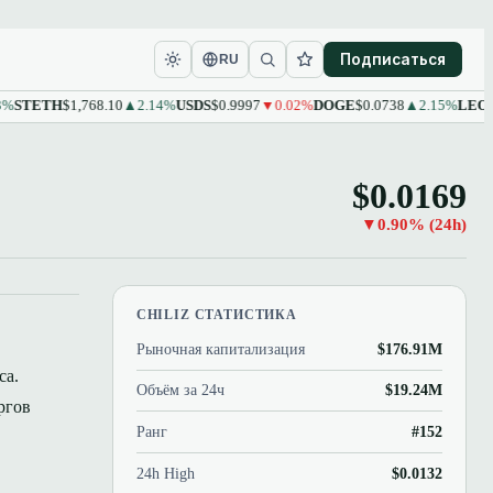
Подписаться
RU
ETH
$1,768.10
▲2.14%
USDS
$0.9997
▼0.02%
DOGE
$0.0738
▲2.15%
LEO
$9.61
▲
$0.0169
▼0.90% (24h)
CHILIZ СТАТИСТИКА
Рыночная капитализация
$176.91M
са.
Объём за 24ч
$19.24M
ргов
Ранг
#152
24h High
$0.0132