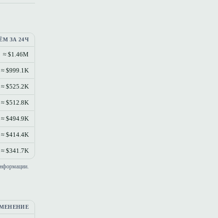
ЁМ ЗА 24Ч
≈ $1.46M
≈ $999.1K
≈ $525.2K
≈ $512.8K
≈ $494.9K
≈ $414.4K
≈ $341.7K
информации.
МЕНЕНИЕ