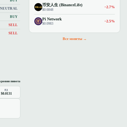
BUY
币安人生 (BinanceLife)
−2.7%
NEUTRAL
$0.6848
BUY
Pi Network
−2.5%
$0.0983
SELL
SELL
Все монеты →
уровни пивота
R3
$0.0131