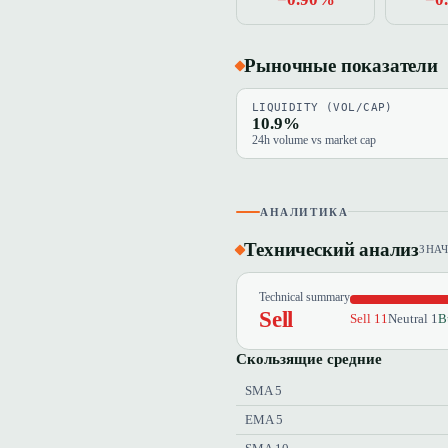
Рыночные показатели
LIQUIDITY (VOL/CAP)
10.9%
24h volume vs market cap
АНАЛИТИКА
Технический анализ
ЗНА
Technical summary
Sell
Sell 11
Neutral 1
B
Скользящие средние
SMA 5
EMA 5