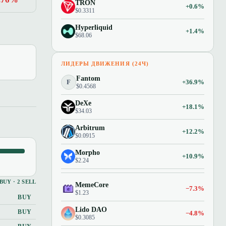
TRON
+0.6%
$0.3311
Hyperliquid
+1.4%
$68.06
ЛИДЕРЫ ДВИЖЕНИЯ (24Ч)
Fantom
F
+36.9%
$0.4568
DeXe
+18.1%
$34.03
Arbitrum
+12.2%
$0.0915
Morpho
+10.9%
$2.24
 BUY · 2 SELL
MemeCore
−7.3%
$1.23
BUY
Lido DAO
BUY
−4.8%
$0.3085