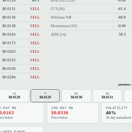
$0.0128
MACD (12,26)
-0.00
BUY
$0.0131
CCI (20)
-61.4
SELL
$0.0136
Williams %R
-80.9
SELL
$0.0138
Momentum (10)
-0.00
SELL
$0.0163
ADX (14)
59.3
SELL
$0.0175
SELL
$0.0263
SELL
$0.0233
SELL
$0.0336
SELL
$0.0294
SELL
дневные 
S1
P
R1
R2
$0.0128
$0.0129
$0.0130
$0.0131
0-DAY MA
200-DAY MA
VOLATILITY
0.0163
$0.0336
46%
ice below
Price below
30-day annualised
2-WEEK RANGE