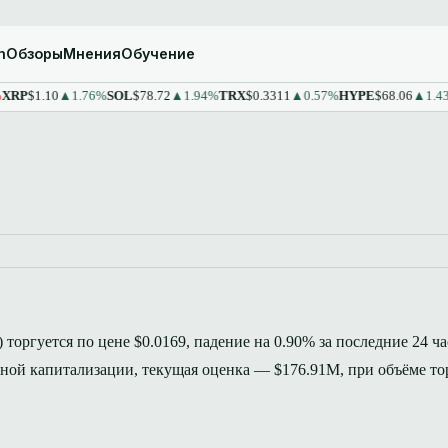
m
Обзоры
Мнения
Обучение
1.10
▲1.76%
SOL
$78.72
▲1.94%
TRX
$0.3311
▲0.57%
HYPE
$68.06
▲1.43%
ST
) торгуется по цене $0.0169, падение на 0.90% за последние 24 ча
чной капитализации, текущая оценка — $176.91M, при объёме то