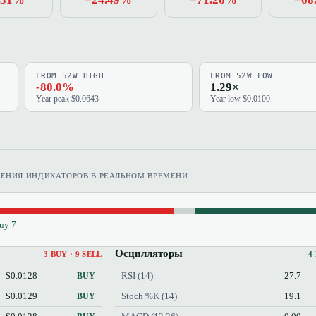
FROM 52W HIGH
FROM 52W LOW
-80.0%
1.29×
Year peak $0.0643
Year low $0.0100
ЧЕНИЯ ИНДИКАТОРОВ В РЕАЛЬНОМ ВРЕМЕНИ
uy 7
Осцилляторы
3 BUY · 9 SELL
4
$0.0128
RSI (14)
27.7
BUY
$0.0129
Stoch %K (14)
19.1
BUY