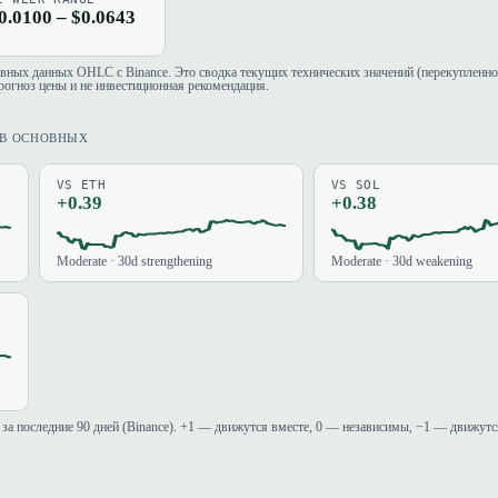
0.0100 – $0.0643
евных данных OHLC с Binance. Это сводка текущих технических значений (перекупленно
рогноз цены и не инвестиционная рекомендация.
ИВ ОСНОВНЫХ
VS ETH
VS SOL
+0.39
+0.38
Moderate · 30d strengthening
Moderate · 30d weakening
за последние 90 дней (Binance). +1 — движутся вместе, 0 — независимы, −1 — движутс