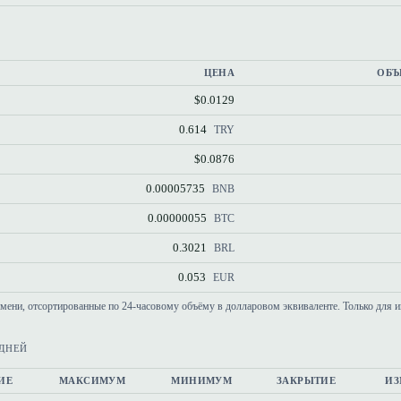
ЦЕНА
ОБЪ
$0.0129
0.614
TRY
$0.0876
0.00005735
BNB
0.00000055
BTC
0.3021
BRL
0.053
EUR
емени, отсортированные по 24-часовому объёму в долларовом эквиваленте. Только для 
 ДНЕЙ
ИЕ
МАКСИМУМ
МИНИМУМ
ЗАКРЫТИЕ
ИЗ