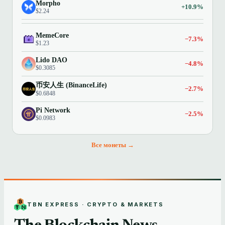
Morpho
+10.9%
$2.24
MemeCore
−7.3%
$1.23
Lido DAO
−4.8%
$0.3085
币安人生 (BinanceLife)
−2.7%
$0.6848
Pi Network
−2.5%
$0.0983
Все монеты →
TBN EXPRESS · CRYPTO & MARKETS