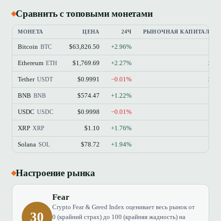
Сравнить с топовыми монетами
МОНЕТА
ЦЕНА
24Ч
РЫНОЧНАЯ КАПИТАЛИЗ
Bitcoin
$63,826.50
+2.96%
$
BTC
Ethereum
$1,769.69
+2.27%
$21
ETH
Tether
$0.9991
−0.01%
$18
USDT
BNB
$574.47
+1.22%
$7
BNB
USDC
$0.9998
−0.01%
$7
USDC
XRP
$1.10
+1.76%
$6
XRP
Solana
$78.72
+1.94%
$4
SOL
Настроение рынка
Fear
Crypto Fear & Greed Index оценивает весь рынок от
30
0 (крайний страх) до 100 (крайняя жадность) на