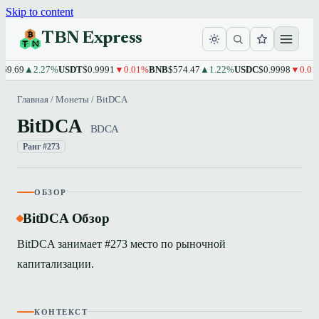
Skip to content
TBN Express
9.69
▲2.27%
USDT
$0.9991
▼0.01%
BNB
$574.47
▲1.22%
USDC
$0.9998
▼0.01%
Главная
/
Монеты
/
BitDCA
BitDCA
BDCA
Ранг #273
ОБЗОР
BitDCA Обзор
BitDCA занимает #273 место по рыночной
капитализации.
КОНТЕКСТ