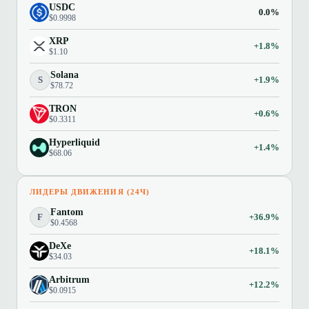
USDC
0.0%
$0.9998
XRP
+1.8%
$1.10
Solana
S
+1.9%
$78.72
TRON
+0.6%
$0.3311
Hyperliquid
+1.4%
$68.06
ЛИДЕРЫ ДВИЖЕНИЯ (24Ч)
Fantom
F
+36.9%
$0.4568
DeXe
+18.1%
$34.03
Arbitrum
+12.2%
$0.0915