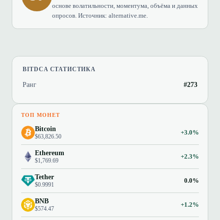
основе волатильности, моментума, объёма и данных
опросов. Источник: alternative.me.
BITDCA СТАТИСТИКА
Ранг
#273
ТОП МОНЕТ
Bitcoin
+3.0%
$63,826.50
Ethereum
+2.3%
$1,769.69
Tether
0.0%
$0.9991
BNB
+1.2%
$574.47