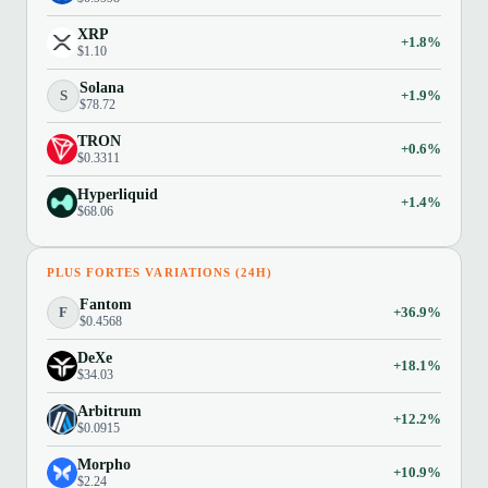
XRP
+1.8%
$1.10
Solana
S
+1.9%
$78.72
TRON
+0.6%
$0.3311
Hyperliquid
+1.4%
$68.06
PLUS FORTES VARIATIONS (24H)
Fantom
F
+36.9%
$0.4568
DeXe
+18.1%
$34.03
Arbitrum
+12.2%
$0.0915
Morpho
+10.9%
$2.24