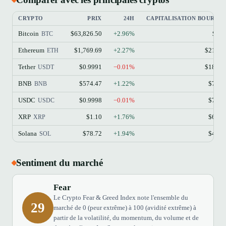
CRYPTO
PRIX
24H
CAPITALISATION BOURSIÈ
Bitcoin
$63,826.50
+2.96%
$1.2
BTC
Ethereum
$1,769.69
+2.27%
$213.1
ETH
Tether
$0.9991
−0.01%
$184.1
USDT
BNB
$574.47
+1.22%
$77.4
BNB
USDC
$0.9998
−0.01%
$73.3
USDC
XRP
$1.10
+1.76%
$68.9
XRP
Solana
$78.72
+1.94%
$45.8
SOL
Sentiment du marché
Fear
Le Crypto Fear & Greed Index note l'ensemble du
29
marché de 0 (peur extrême) à 100 (avidité extrême) à
partir de la volatilité, du momentum, du volume et de