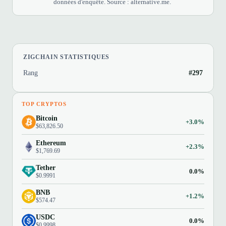
données d'enquête. Source : alternative.me.
ZIGCHAIN STATISTIQUES
Rang
#297
TOP CRYPTOS
Bitcoin
+3.0%
$63,826.50
Ethereum
+2.3%
$1,769.69
Tether
0.0%
$0.9991
BNB
+1.2%
$574.47
USDC
0.0%
$0.9998