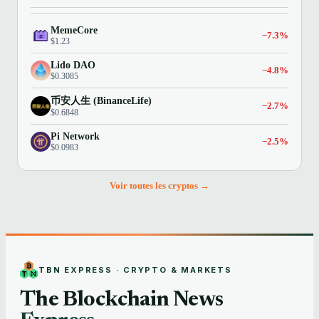
MemeCore
−7.3%
$1.23
Lido DAO
−4.8%
$0.3085
币安人生 (BinanceLife)
−2.7%
$0.6848
Pi Network
−2.5%
$0.0983
Voir toutes les cryptos →
TBN EXPRESS · CRYPTO & MARKETS
The Blockchain News