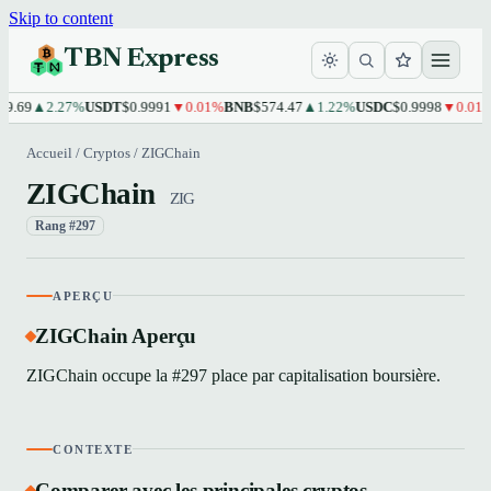
Skip to content
TBN Express
9.69
▲2.27%
USDT
$0.9991
▼0.01%
BNB
$574.47
▲1.22%
USDC
$0.9998
▼0.01%
Accueil
/
Cryptos
/
ZIGChain
ZIGChain
ZIG
Rang #297
APERÇU
ZIGChain Aperçu
ZIGChain occupe la #297 place par capitalisation boursière.
CONTEXTE
Comparer avec les principales cryptos