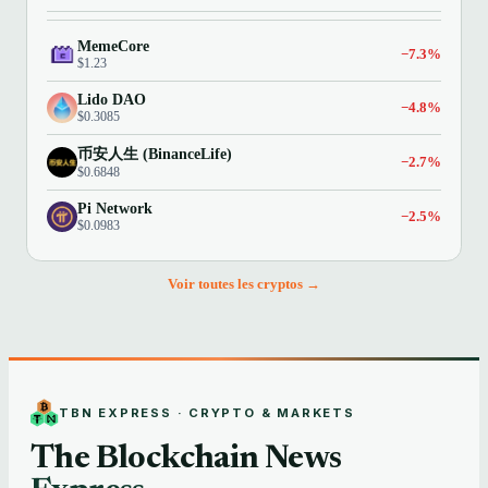
MemeCore
−7.3%
$1.23
Lido DAO
−4.8%
$0.3085
币安人生 (BinanceLife)
−2.7%
$0.6848
Pi Network
−2.5%
$0.0983
Voir toutes les cryptos →
TBN EXPRESS · CRYPTO & MARKETS
The Blockchain News