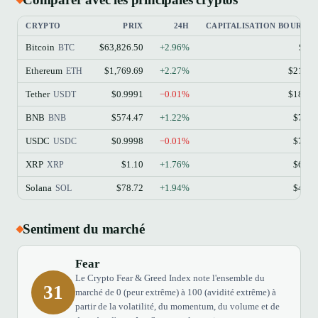
CRYPTO
PRIX
24H
CAPITALISATION BOURSIÈ
Bitcoin
$63,826.50
+2.96%
$1.2
BTC
Ethereum
$1,769.69
+2.27%
$213.1
ETH
Tether
$0.9991
−0.01%
$184.1
USDT
BNB
$574.47
+1.22%
$77.4
BNB
USDC
$0.9998
−0.01%
$73.3
USDC
XRP
$1.10
+1.76%
$68.9
XRP
Solana
$78.72
+1.94%
$45.8
SOL
Sentiment du marché
Fear
Le Crypto Fear & Greed Index note l'ensemble du
31
marché de 0 (peur extrême) à 100 (avidité extrême) à
partir de la volatilité, du momentum, du volume et de