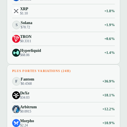
XRP
+1.8%
$1.10
Solana
S
+1.9%
$78.72
TRON
+0.6%
$0.3311
Hyperliquid
+1.4%
$68.06
PLUS FORTES VARIATIONS (24H)
Fantom
F
+36.9%
$0.4568
DeXe
+18.1%
$34.03
Arbitrum
+12.2%
$0.0915
Morpho
+10.9%
$2.24