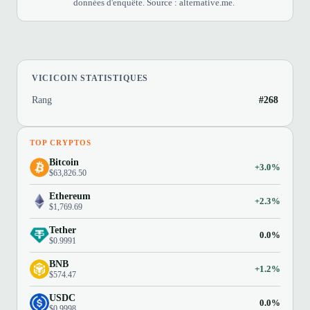
données d'enquête. Source : alternative.me.
VICICOIN STATISTIQUES
Rang
#268
TOP CRYPTOS
Bitcoin
+3.0%
$63,826.50
Ethereum
+2.3%
$1,769.69
Tether
0.0%
$0.9991
BNB
+1.2%
$574.47
USDC
0.0%
$0.9998