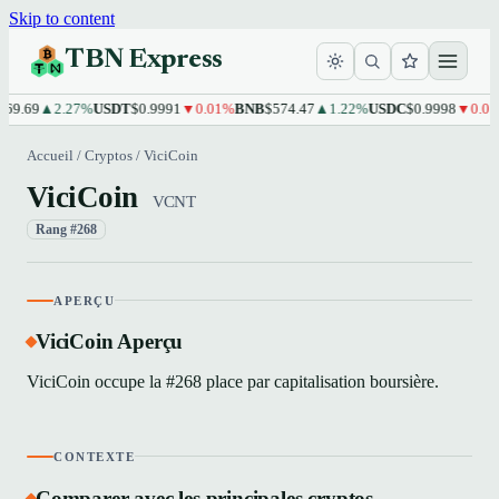
Skip to content
TBN Express
69.69
▲2.27%
USDT
$0.9991
▼0.01%
BNB
$574.47
▲1.22%
USDC
$0.9998
▼0.01%
Accueil
/
Cryptos
/
ViciCoin
ViciCoin
VCNT
Rang #268
APERÇU
ViciCoin Aperçu
ViciCoin occupe la #268 place par capitalisation boursière.
CONTEXTE
Comparer avec les principales cryptos