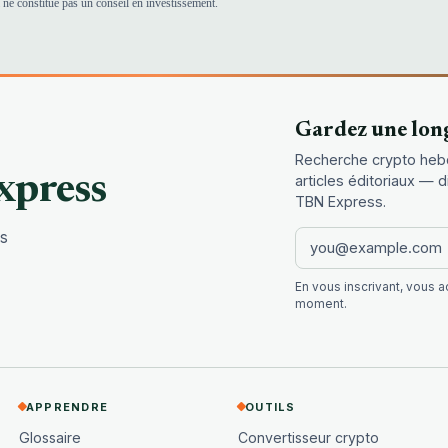
 ne constitue pas un conseil en investissement.
Gardez une lon
Recherche crypto heb
xpress
articles éditoriaux — 
TBN Express.
es
En vous inscrivant, vous 
moment.
APPRENDRE
OUTILS
Glossaire
Convertisseur crypto