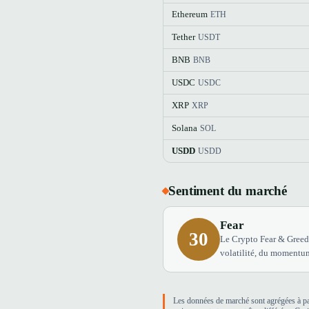
Ethereum
ETH
Tether
USDT
BNB
BNB
USDC
USDC
XRP
XRP
Solana
SOL
USDD
USDD
Sentiment du marché
Fear
30
Le Crypto Fear & Greed 
volatilité, du momentum
Les données de marché sont agrégées à par