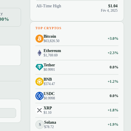
All-Time High
$1.04
Fév 4, 2025
1Y
.00%
TOP CRYPTOS
Bitcoin
+3.0%
$63,826.50
Ethereum
+2.3%
$1,769.69
Tether
0.0%
$0.9991
BNB
+1.2%
$574.47
USDC
0.0%
$0.9998
XRP
+1.8%
$1.10
Solana
S
+1.9%
$78.72