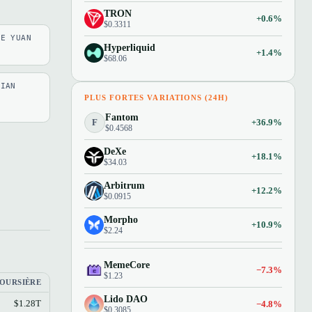
TRON
+0.6%
$0.3311
SE YUAN
Hyperliquid
+1.4%
$68.06
LIAN
PLUS FORTES VARIATIONS (24H)
Fantom
F
+36.9%
$0.4568
DeXe
+18.1%
$34.03
Arbitrum
+12.2%
$0.0915
Morpho
+10.9%
$2.24
MemeCore
−7.3%
$1.23
BOURSIÈRE
Lido DAO
$1.28T
−4.8%
$0.3085