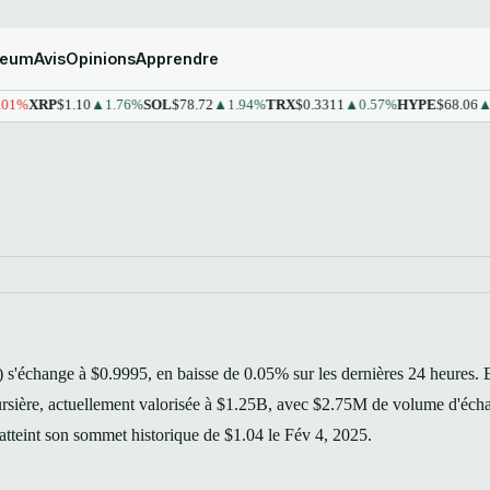
reum
Avis
Opinions
Apprendre
%
XRP
$1.10
▲1.76%
SOL
$78.72
▲1.94%
TRX
$0.3311
▲0.57%
HYPE
$68.06
▲1.
échange à $0.9995, en baisse de 0.05% sur les dernières 24 heures. 
oursière, actuellement valorisée à $1.25B, avec $2.75M de volume d'éch
atteint son sommet historique de $1.04 le Fév 4, 2025.