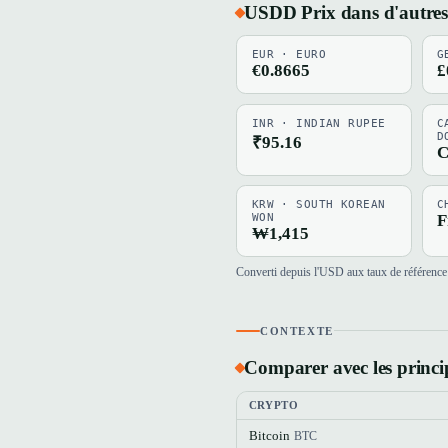
USDD Prix dans d'autres
EUR · EURO
G
€0.8665
£
INR · INDIAN RUPEE
C
D
₹95.16
C
KRW · SOUTH KOREAN
C
WON
F
₩1,415
Converti depuis l'USD aux taux de référence 
CONTEXTE
Comparer avec les princi
CRYPTO
Bitcoin
BTC