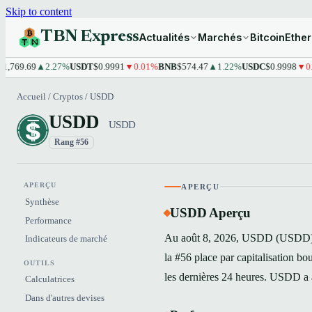
Skip to content
TBN Express
Actualités
Marchés
Bitcoin
Ethe
769.69
▲2.27%
USDT
$0.9991
▼0.01%
BNB
$574.47
▲1.22%
USDC
$0.9998
▼0.01
Accueil
/
Cryptos
/
USDD
USDD
USDD
Rang #56
APERÇU
APERÇU
Synthèse
USDD Aperçu
Performance
Au août 8, 2026, USDD (USDD) s'
Indicateurs de marché
la #56 place par capitalisation b
OUTILS
les dernières 24 heures. USDD a 
Calculatrices
Dans d'autres devises