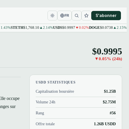
S'abonner
FR
43%
STETH
$1,768.10
▲2.14%
USDS
$0.9997
▼0.02%
DOGE
$0.0738
▲2.15%
LEO
$0.9995
▼0.05% (24h)
USDD STATISTIQUES
Capitalisation boursière
$1.25B
Elle occupe
Volume 24h
$2.75M
anges sur
Rang
#56
Offre totale
1.26B USDD