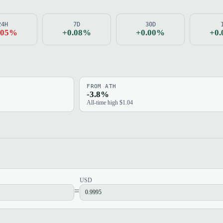
24H
7D
30D
.05%
+0.08%
+0.00%
+0
FROM ATH
-3.8%
All-time high $1.04
USD
=