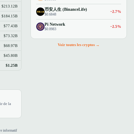
$213.12B
币安人生 (BinanceLife)
−2.7%
$0.6848
$184.15B
Pi Network
$77.43B
−2.5%
$0.0983
$73.32B
Voir toutes les cryptos →
$68.97B
$45.80B
$1.25B
r de la
e informatif