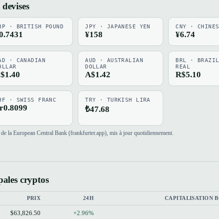
 devises
BP · BRITISH POUND
JPY · JAPANESE YEN
CNY · CHINE
0.7431
¥158
¥6.74
AD · CANADIAN
AUD · AUSTRALIAN
BRL · BRAZI
OLLAR
DOLLAR
REAL
$1.40
A$1.42
R$5.10
HF · SWISS FRANC
TRY · TURKISH LIRA
r0.8099
₺47.68
de la European Central Bank (frankfurter.app), mis à jour quotidiennement.
pales cryptos
PRIX
24H
CAPITALISATION 
$63,826.50
+2.96%