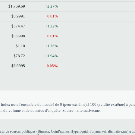
$1,769.69
+2.27%
$0.9991
−0.01%
$574.47
+1.22%
$0.9998
−0.01%
$1.10
+1.76%
$78.72
+1.94%
$0.9995
−0.05%
Index note l'ensemble du marché de 0 (peur extrême) à 100 (avidité extrême) à parti
, du volume et de données d'enquête. Source : alternative.me.
tir de sources publiques (Binance, CoinPaprika, Hyperliquid, Polymarket, alternative.me) à titr