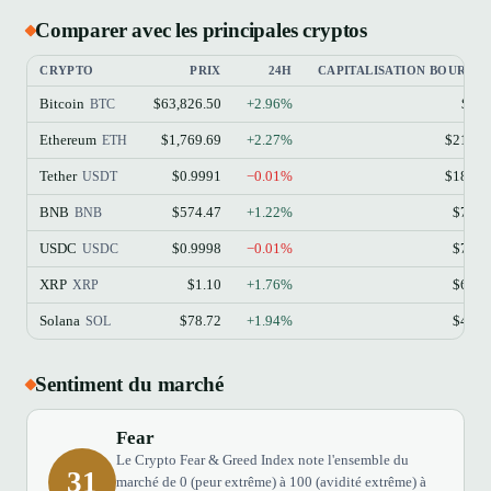
Comparer avec les principales cryptos
CRYPTO
PRIX
24H
CAPITALISATION BOURSIÈ
Bitcoin
$63,826.50
+2.96%
$1.2
BTC
Ethereum
$1,769.69
+2.27%
$213.1
ETH
Tether
$0.9991
−0.01%
$184.1
USDT
BNB
$574.47
+1.22%
$77.4
BNB
USDC
$0.9998
−0.01%
$73.3
USDC
XRP
$1.10
+1.76%
$68.9
XRP
Solana
$78.72
+1.94%
$45.8
SOL
Sentiment du marché
Fear
Le Crypto Fear & Greed Index note l'ensemble du
31
marché de 0 (peur extrême) à 100 (avidité extrême) à