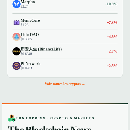
Morpho
+10.9%
$2.24
MemeCore
−7.3%
$1.23
Lido DAO
−4.8%
$0.3085
币安人生 (BinanceLife)
−2.7%
$0.6848
Pi Network
−2.5%
$0.0983
Voir toutes les cryptos →
TBN EXPRESS · CRYPTO & MARKETS