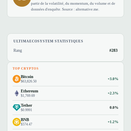
partir de la volatilité, du momentum, du volume et de
données d'enquête. Source : alternative.me.
ULTIMAECOSYSTEM STATISTIQUES
Rang
#283
TOP CRYPTOS
Bitcoin
+3.0%
$63,826.50
Ethereum
+2.3%
$1,769.69
Tether
0.0%
$0.9991
BNB
+1.2%
$574.47