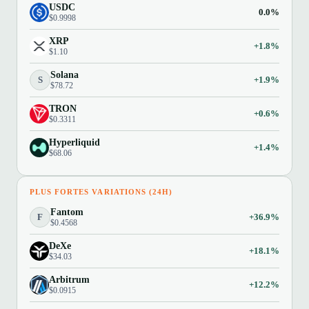
USDC
0.0%
$0.9998
XRP
+1.8%
$1.10
Solana
S
+1.9%
$78.72
TRON
+0.6%
$0.3311
Hyperliquid
+1.4%
$68.06
PLUS FORTES VARIATIONS (24H)
Fantom
F
+36.9%
$0.4568
DeXe
+18.1%
$34.03
Arbitrum
+12.2%
$0.0915