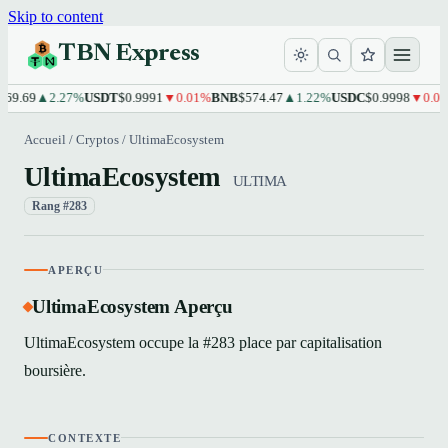
Skip to content
TBN Express
69.69
▲2.27%
USDT
$0.9991
▼0.01%
BNB
$574.47
▲1.22%
USDC
$0.9998
▼0.01%
Accueil
/
Cryptos
/
UltimaEcosystem
UltimaEcosystem
ULTIMA
Rang #283
APERÇU
UltimaEcosystem Aperçu
UltimaEcosystem occupe la #283 place par capitalisation
boursière.
CONTEXTE