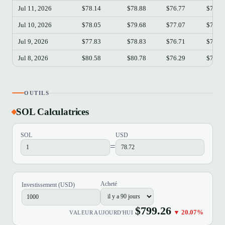
Jul 11, 2026
$78.14
$78.88
$76.77
$76.7
Jul 10, 2026
$78.05
$79.68
$77.07
$78.1
Jul 9, 2026
$77.83
$78.83
$76.71
$78.0
Jul 8, 2026
$80.58
$80.78
$76.29
$77.8
OUTILS
SOL Calculatrices
SOL
USD
=
Acheté
Investissement (USD)
$799.26
▼ 20.07%
VALEUR AUJOURD'HUI