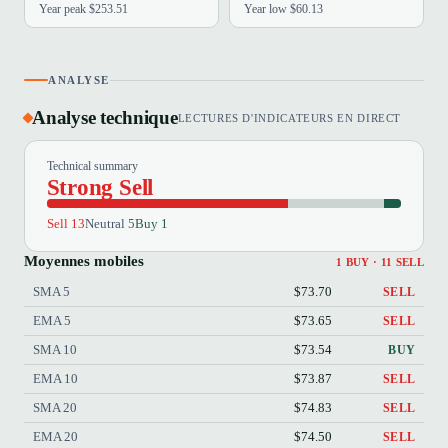
Year peak $253.51
Year low $60.13
ANALYSE
Analyse technique
LECTURES D'INDICATEURS EN DIRECT
Technical summary
Strong Sell
Sell 13
Neutral 5
Buy 1
Moyennes mobiles
1 BUY · 11 SELL
SMA 5
$73.70
SELL
EMA 5
$73.65
SELL
SMA 10
$73.54
BUY
EMA 10
$73.87
SELL
SMA 20
$74.83
SELL
EMA 20
$74.50
SELL