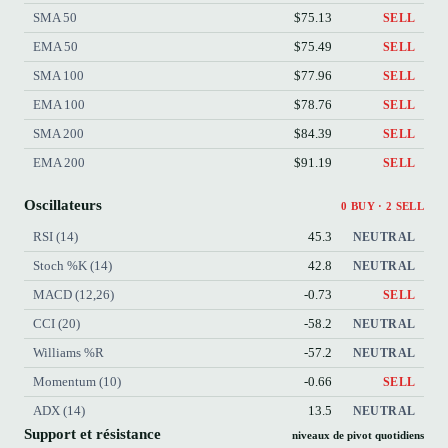
SMA 50
$75.13
SELL
EMA 50
$75.49
SELL
SMA 100
$77.96
SELL
EMA 100
$78.76
SELL
SMA 200
$84.39
SELL
EMA 200
$91.19
SELL
Oscillateurs
0 BUY · 2 SELL
RSI (14)
45.3
NEUTRAL
Stoch %K (14)
42.8
NEUTRAL
MACD (12,26)
-0.73
SELL
CCI (20)
-58.2
NEUTRAL
Williams %R
-57.2
NEUTRAL
Momentum (10)
-0.66
SELL
ADX (14)
13.5
NEUTRAL
Support et résistance
niveaux de pivot quotidiens