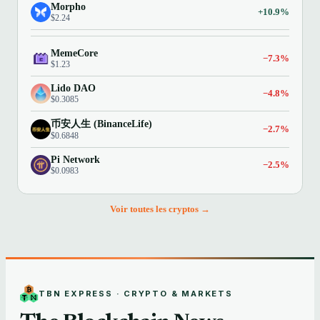
Morpho
+10.9%
$2.24
MemeCore
−7.3%
$1.23
Lido DAO
−4.8%
$0.3085
币安人生 (BinanceLife)
−2.7%
$0.6848
Pi Network
−2.5%
$0.0983
Voir toutes les cryptos →
TBN EXPRESS · CRYPTO & MARKETS