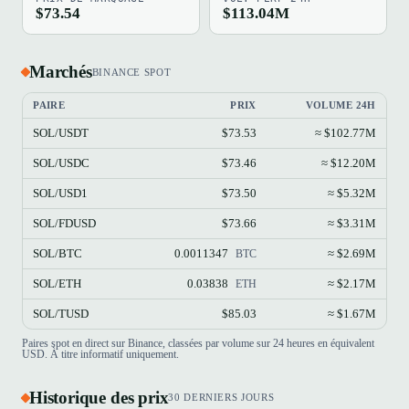
$73.54
$113.04M
Marchés
BINANCE SPOT
PAIRE
PRIX
VOLUME 24H
SOL/USDT
$73.53
≈ $102.77M
SOL/USDC
$73.46
≈ $12.20M
SOL/USD1
$73.50
≈ $5.32M
SOL/FDUSD
$73.66
≈ $3.31M
SOL/BTC
0.0011347
≈ $2.69M
BTC
SOL/ETH
0.03838
≈ $2.17M
ETH
SOL/TUSD
$85.03
≈ $1.67M
Paires spot en direct sur Binance, classées par volume sur 24 heures en équivalent
USD. À titre informatif uniquement.
Historique des prix
30 DERNIERS JOURS