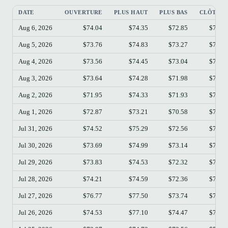
DATE
OUVERTURE
PLUS HAUT
PLUS BAS
CLÔTUR
Aug 6, 2026
$74.04
$74.35
$72.85
$73.5
Aug 5, 2026
$73.76
$74.83
$73.27
$74.0
Aug 4, 2026
$73.56
$74.45
$73.04
$73.7
Aug 3, 2026
$73.64
$74.28
$71.98
$73.5
Aug 2, 2026
$71.95
$74.33
$71.93
$73.6
Aug 1, 2026
$72.87
$73.21
$70.58
$71.9
Jul 31, 2026
$74.52
$75.29
$72.56
$72.8
Jul 30, 2026
$73.69
$74.99
$73.14
$74.5
Jul 29, 2026
$73.83
$74.53
$72.32
$73.6
Jul 28, 2026
$74.21
$74.59
$72.36
$73.8
Jul 27, 2026
$76.77
$77.50
$73.74
$74.2
Jul 26, 2026
$74.53
$77.10
$74.47
$76.7