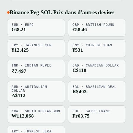
Binance-Peg SOL Prix dans d'autres devises
EUR · EURO
GBP · BRITISH POUND
€68.21
£58.46
JPY · JAPANESE YEN
CNY · CHINESE YUAN
¥12,425
¥531
INR · INDIAN RUPEE
CAD · CANADIAN DOLLAR
C$110
₹7,497
AUD · AUSTRALIAN
BRL · BRAZILIAN REAL
DOLLAR
R$403
A$112
KRW · SOUTH KOREAN WON
CHF · SWISS FRANC
₩112,068
Fr63.75
TRY · TURKISH LIRA