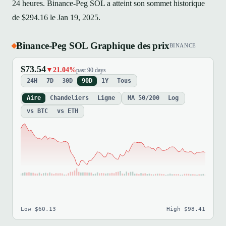
24 heures. Binance-Peg SOL a atteint son sommet historique
de $294.16 le Jan 19, 2025.
Binance-Peg SOL Graphique des prix
BINANCE
$73.54
▼21.04%
past 90 days
24H
7D
30D
90D
1Y
Tous
Aire
Chandeliers
Ligne
MA 50/200
Log
vs BTC
vs ETH
Low $60.13
High $98.41