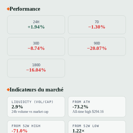
Performance
24H
7D
+1.94%
−1.30%
30D
90D
−8.74%
−20.07%
180D
−16.04%
Indicateurs du marché
LIQUIDITY (VOL/CAP)
FROM ATH
2.9%
-73.2%
24h volume vs market cap
All-time high $294.16
FROM 52W HIGH
FROM 52W LOW
-71.0%
1.22×