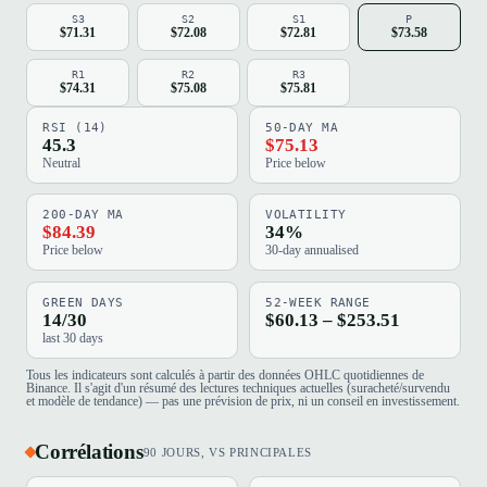
S3
S2
S1
P
$71.31
$72.08
$72.81
$73.58
R1
R2
R3
$74.31
$75.08
$75.81
RSI (14)
50-DAY MA
45.3
$75.13
Neutral
Price below
200-DAY MA
VOLATILITY
$84.39
34%
Price below
30-day annualised
GREEN DAYS
52-WEEK RANGE
14/30
$60.13 – $253.51
last 30 days
Tous les indicateurs sont calculés à partir des données OHLC quotidiennes de
Binance. Il s'agit d'un résumé des lectures techniques actuelles (suracheté/survendu
et modèle de tendance) — pas une prévision de prix, ni un conseil en investissement.
Corrélations
90 JOURS, VS PRINCIPALES