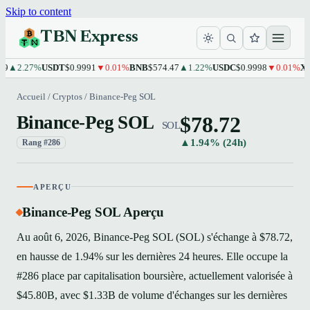
Skip to content
TBN Express
2.27%
USDT
$0.9991
▼0.01%
BNB
$574.47
▲1.22%
USDC
$0.9998
▼0.01%
XRP
$1
Accueil
/
Cryptos
/
Binance-Peg SOL
$78.72
Binance-Peg SOL
SOL
▲1.94% (24h)
Rang #286
APERÇU
Binance-Peg SOL Aperçu
Au août 6, 2026, Binance-Peg SOL (SOL) s'échange à $78.72,
en hausse de 1.94% sur les dernières 24 heures. Elle occupe la
#286 place par capitalisation boursière, actuellement valorisée à
$45.80B, avec $1.33B de volume d'échanges sur les dernières