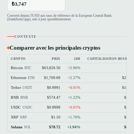
₺3,747
Converti depuis l'USD aux taux de référence de la European Central Bank
(frankfurter.app), mis à jour quotidiennement.
CONTEXTE
Comparer avec les principales cryptos
CRYPTO
PRIX
24H
CAPITALISATION BOURSIÈ
Bitcoin
$63,826.50
+2.96%
$1.
BTC
Ethereum
$1,769.69
+2.27%
$213.
ETH
Tether
$0.9991
−0.01%
$184.
USDT
BNB
$574.47
+1.22%
$77.
BNB
USDC
$0.9998
−0.01%
$73.
USDC
XRP
$1.10
+1.76%
$68.
XRP
Solana
$78.72
+1.94%
$45.
SOL