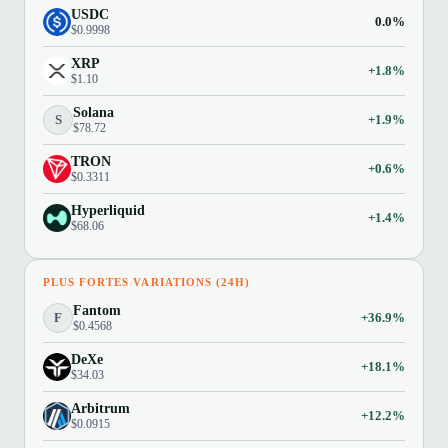
USDC
0.0%
$0.9998
XRP
+1.8%
$1.10
Solana
S
+1.9%
$78.72
TRON
+0.6%
$0.3311
Hyperliquid
+1.4%
$68.06
PLUS FORTES VARIATIONS (24H)
Fantom
F
+36.9%
$0.4568
DeXe
+18.1%
$34.03
Arbitrum
+12.2%
$0.0915