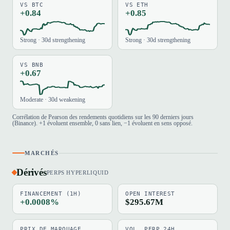
VS BTC
VS ETH
+0.84
+0.85
Strong · 30d strengthening
Strong · 30d strengthening
VS BNB
+0.67
Moderate · 30d weakening
Corrélation de Pearson des rendements quotidiens sur les 90 derniers jours
(Binance). +1 évoluent ensemble, 0 sans lien, −1 évoluent en sens opposé.
MARCHÉS
Dérivés
PERPS HYPERLIQUID
FINANCEMENT (1H)
OPEN INTEREST
+0.0008%
$295.67M
PRIX DE MARQUAGE
VOL. PERP 24H