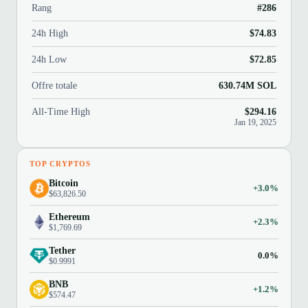
Rang
#286
24h High
$74.83
24h Low
$72.85
Offre totale
630.74M SOL
All-Time High
$294.16
Jan 19, 2025
TOP CRYPTOS
Bitcoin
+3.0%
$63,826.50
Ethereum
+2.3%
$1,769.69
Tether
0.0%
$0.9991
BNB
+1.2%
$574.47