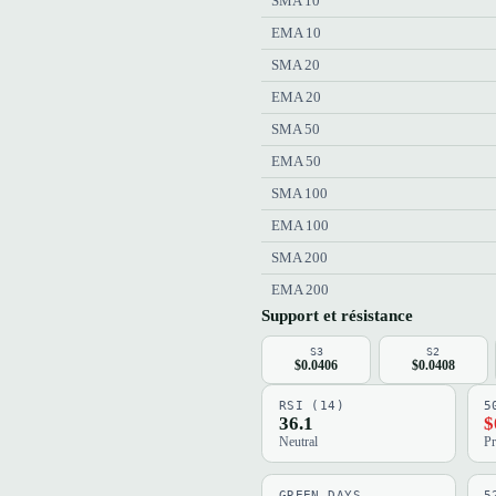
SMA 10
EMA 10
SMA 20
EMA 20
SMA 50
EMA 50
SMA 100
EMA 100
SMA 200
EMA 200
Support et résistance
S3
S2
$0.0406
$0.0408
RSI (14)
5
36.1
$
Neutral
Pr
GREEN DAYS
5