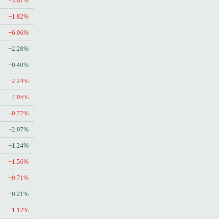
−3.61%
−1.82%
−6.06%
+2.28%
+0.40%
−2.24%
−4.05%
−0.77%
+2.07%
+1.24%
−1.56%
−0.71%
+0.21%
−1.12%