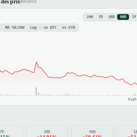
des prix
BINANCE
24H
7D
30D
90D
1Y
MA 50/200
Log
vs BTC
vs ETH
High
7D
30D
90D
1
.15%
−14.91%
−50.42%
−52