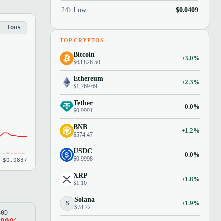
24h Low
$0.0409
Tous
TOP CRYPTOS
Bitcoin
+3.0%
$63,826.50
Ethereum
+2.3%
$1,769.69
Tether
0.0%
$0.9991
BNB
+1.2%
$574.47
USDC
0.0%
$0.9998
 $0.0837
XRP
+1.8%
$1.10
Solana
S
+1.9%
$78.72
80D
.80%