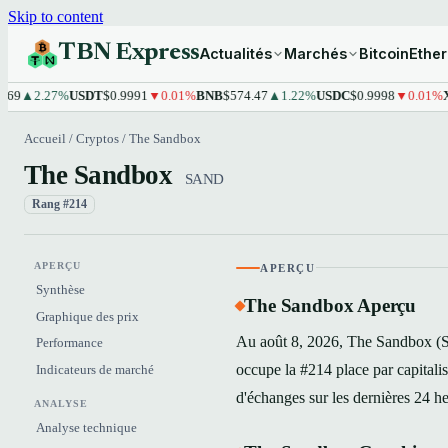
Skip to content
TBN Express
Actualités
Marchés
Bitcoin
Ethe
▲2.27%
USDT
$0.9991
▼0.01%
BNB
$574.47
▲1.22%
USDC
$0.9998
▼0.01%
XRP
$
Accueil
/
Cryptos
/
The Sandbox
The Sandbox
SAND
Rang #214
APERÇU
APERÇU
Synthèse
The Sandbox Aperçu
Graphique des prix
Au août 8, 2026, The Sandbox (S
Performance
occupe la #214 place par capital
Indicateurs de marché
d'échanges sur les dernières 24 h
ANALYSE
Analyse technique