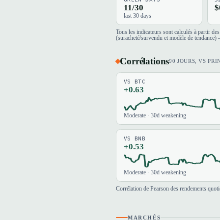
11/30
$
last 30 days
Tous les indicateurs sont calculés à partir d
(suracheté/survendu et modèle de tendance) —
Corrélations
90 JOURS, VS PRI
VS BTC
+0.63
Moderate · 30d weakening
VS BNB
+0.53
Moderate · 30d weakening
Corrélation de Pearson des rendements quotid
MARCHÉS