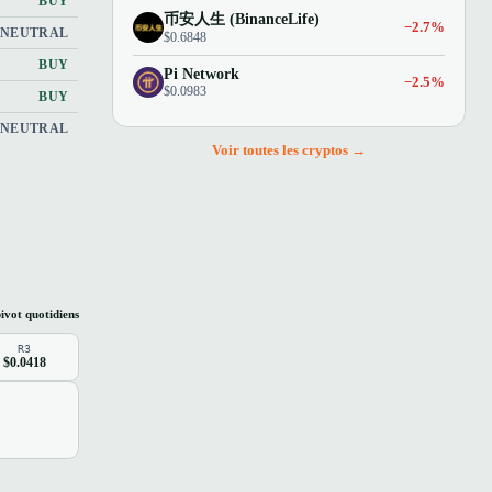
BUY
币安人生 (BinanceLife)
−2.7%
NEUTRAL
$0.6848
BUY
Pi Network
−2.5%
$0.0983
BUY
NEUTRAL
Voir toutes les cryptos →
ivot quotidiens
R3
$0.0418