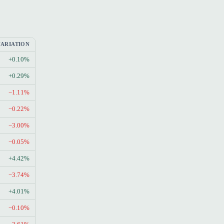
VARIATION
+0.10%
+0.29%
−1.11%
−0.22%
−3.00%
−0.05%
+4.42%
−3.74%
+4.01%
−0.10%