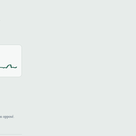
s
ns opposé.