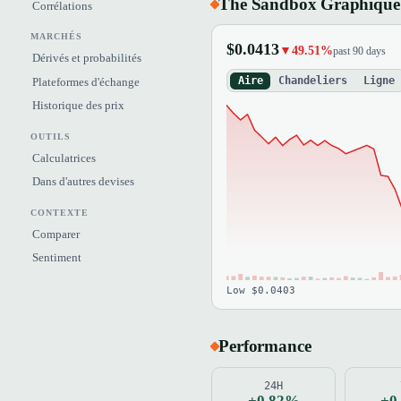
The Sandbox Graphique 
Corrélations
MARCHÉS
$0.0413
▼49.51%
past 90 days
Dérivés et probabilités
Aire
Chandeliers
Ligne
Plateformes d'échange
Historique des prix
OUTILS
Calculatrices
Dans d'autres devises
CONTEXTE
Comparer
Sentiment
Low $0.0403
Performance
24H
+0.82%
+0