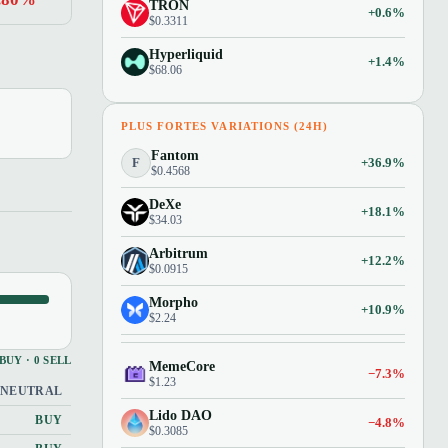
TRON
+0.6%
$0.3311
Hyperliquid
+1.4%
$68.06
PLUS FORTES VARIATIONS (24H)
Fantom
F
+36.9%
$0.4568
DeXe
+18.1%
$34.03
Arbitrum
+12.2%
$0.0915
Morpho
+10.9%
$2.24
 BUY · 0 SELL
MemeCore
−7.3%
$1.23
NEUTRAL
Lido DAO
BUY
−4.8%
$0.3085