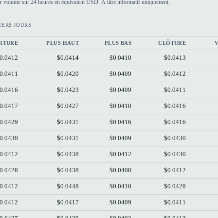
par volume sur 24 heures en équivalent USD. À titre informatif uniquement.
IERS JOURS
RTURE
PLUS HAUT
PLUS BAS
CLÔTURE
0.0412
$0.0414
$0.0410
$0.0413
0.0411
$0.0420
$0.0409
$0.0412
0.0416
$0.0423
$0.0409
$0.0411
0.0417
$0.0427
$0.0410
$0.0416
0.0429
$0.0431
$0.0416
$0.0416
0.0430
$0.0431
$0.0409
$0.0430
0.0412
$0.0438
$0.0412
$0.0430
0.0428
$0.0438
$0.0408
$0.0412
0.0412
$0.0448
$0.0410
$0.0428
0.0412
$0.0417
$0.0409
$0.0411