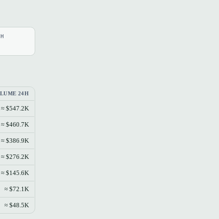
4H
LUME 24H
≈ $547.2K
≈ $460.7K
≈ $386.9K
≈ $276.2K
≈ $145.6K
≈ $72.1K
≈ $48.5K