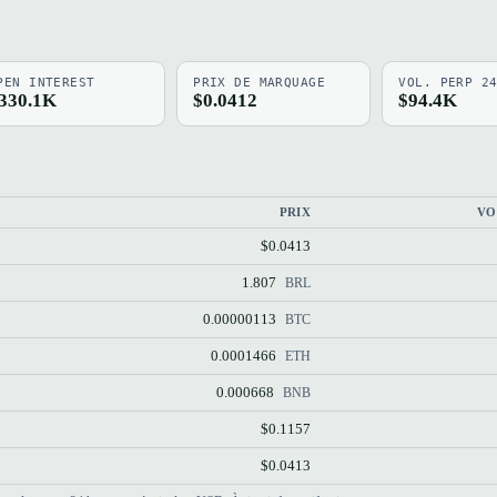
PEN INTEREST
PRIX DE MARQUAGE
VOL. PERP 2
330.1K
$0.0412
$94.4K
PRIX
VO
$0.0413
1.807
BRL
0.00000113
BTC
0.0001466
ETH
0.000668
BNB
$0.1157
$0.0413