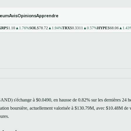
reum
Avis
Opinions
Apprendre
1.10
▲1.76%
SOL
$78.72
▲1.94%
TRX
$0.3311
▲0.57%
HYPE
$68.06
▲1.43%
ST
AND) s'échange à $0.0490, en hausse de 0.82% sur les dernières 24 he
isation boursière, actuellement valorisée à $130.79M, avec $10.48M de
eures.