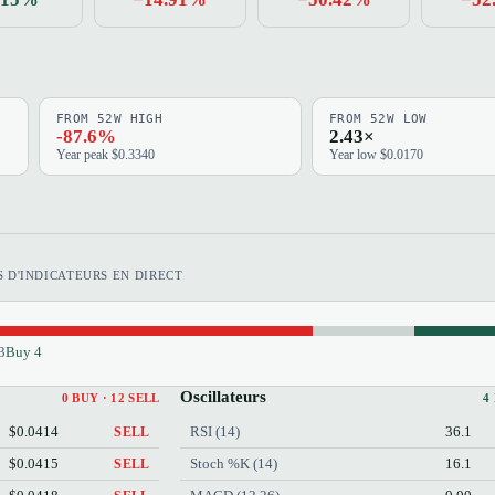
FROM 52W HIGH
FROM 52W LOW
-87.6%
2.43×
Year peak $0.3340
Year low $0.0170
 D'INDICATEURS EN DIRECT
3
Buy 4
Oscillateurs
0 BUY · 12 SELL
4
$0.0414
RSI (14)
36.1
SELL
$0.0415
Stoch %K (14)
16.1
SELL