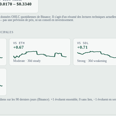
0.0170 – $0.3340
es données OHLC quotidiennes de Binance. Il s'agit d'un résumé des lectures techniques actuelle
 pas une prévision de prix, ni un conseil en investissement.
NCIPALES
VS ETH
VS SOL
+0.67
+0.71
Moderate · 30d steady
Strong · 30d weakening
iens sur les 90 derniers jours (Binance). +1 évoluent ensemble, 0 sans lien, −1 évoluent en se