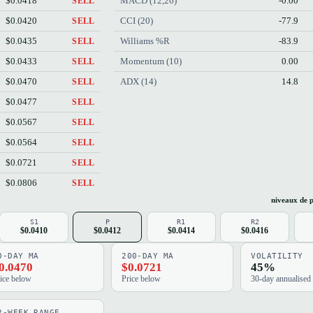
$0.0418
MACD (12,26)
-0.00
SELL
$0.0420
CCI (20)
-77.9
SELL
$0.0435
Williams %R
-83.9
SELL
$0.0433
Momentum (10)
0.00
SELL
$0.0470
ADX (14)
14.8
SELL
$0.0477
SELL
$0.0567
SELL
$0.0564
SELL
$0.0721
SELL
$0.0806
SELL
niveaux de p
S1
P
R1
R2
$0.0410
$0.0412
$0.0414
$0.0416
0-DAY MA
200-DAY MA
VOLATILITY
0.0470
$0.0721
45%
ice below
Price below
30-day annualised
2-WEEK RANGE