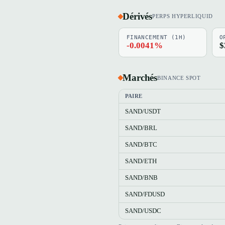
Dérivés
PERPS HYPERLIQUID
FINANCEMENT (1H)
O
-0.0041%
$
Marchés
BINANCE SPOT
PAIRE
SAND/USDT
SAND/BRL
SAND/BTC
SAND/ETH
SAND/BNB
SAND/FDUSD
SAND/USDC