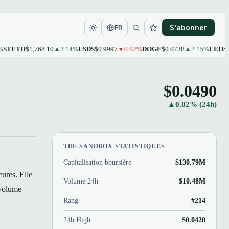
S'abonner
FR
ETH
$1,768.10
▲2.14%
USDS
$0.9997
▼0.02%
DOGE
$0.0738
▲2.15%
LEO
$9.61
▲
$0.0490
▲0.82% (24h)
THE SANDBOX STATISTIQUES
Capitalisation boursière
$130.79M
ures. Elle
Volume 24h
$10.48M
 volume
Rang
#214
24h High
$0.0420