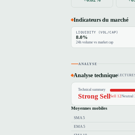
Indicateurs du marché
LIQUIDITY (VOL/CAP)
8.0%
24h volume vs market cap
ANALYSE
Analyse technique
LECTURES
Technical summary
Strong Sell
Sell 12
Neutral 
Moyennes mobiles
SMA 5
EMA 5