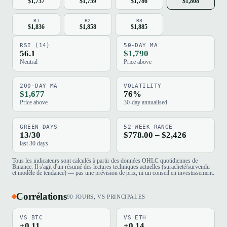
$1,737
$1,759
$1,786
$1,808
R1
R2
R3
$1,836
$1,858
$1,885
RSI (14)
50-DAY MA
56.1
$1,790
Neutral
Price above
200-DAY MA
VOLATILITY
$1,677
76%
Price above
30-day annualised
GREEN DAYS
52-WEEK RANGE
13/30
$778.00 – $2,426
last 30 days
Tous les indicateurs sont calculés à partir des données OHLC quotidiennes de
Binance. Il s'agit d'un résumé des lectures techniques actuelles (suracheté/survendu
et modèle de tendance) — pas une prévision de prix, ni un conseil en investissement.
Corrélations
90 JOURS, VS PRINCIPALES
VS BTC
VS ETH
+0.11
+0.14