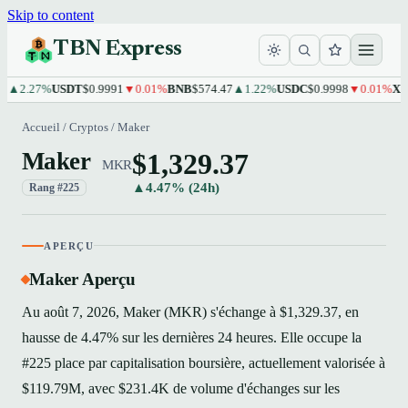
Skip to content
TBN Express
2.27%
USDT
$0.9991
▼0.01%
BNB
$574.47
▲1.22%
USDC
$0.9998
▼0.01%
XRP
$1
Accueil
/
Cryptos
/
Maker
$1,329.37
Maker
MKR
▲4.47% (24h)
Rang #225
APERÇU
Maker Aperçu
Au août 7, 2026, Maker (MKR) s'échange à $1,329.37, en
hausse de 4.47% sur les dernières 24 heures. Elle occupe la
#225 place par capitalisation boursière, actuellement valorisée à
$119.79M, avec $231.4K de volume d'échanges sur les