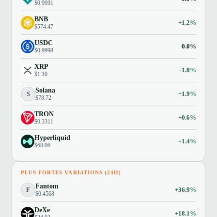
$0.9991
BNB
+1.2%
$574.47
USDC
0.0%
$0.9998
XRP
+1.8%
$1.10
Solana
S
+1.9%
$78.72
TRON
+0.6%
$0.3311
Hyperliquid
+1.4%
$68.06
PLUS FORTES VARIATIONS (24H)
Fantom
F
+36.9%
$0.4568
DeXe
+18.1%