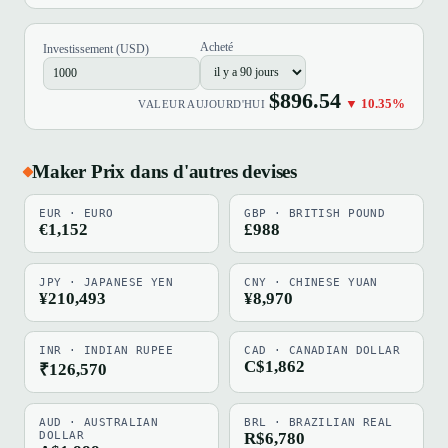
Acheté
Investissement (USD)
$896.54
▼ 10.35%
VALEUR AUJOURD'HUI
Maker Prix dans d'autres devises
EUR · EURO
GBP · BRITISH POUND
€1,152
£988
JPY · JAPANESE YEN
CNY · CHINESE YUAN
¥210,493
¥8,970
INR · INDIAN RUPEE
CAD · CANADIAN DOLLAR
C$1,862
₹126,570
AUD · AUSTRALIAN
BRL · BRAZILIAN REAL
DOLLAR
R$6,780