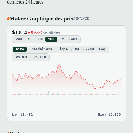
dernières 24 heures.
Maker Graphique des prix
BINANCE
$1,814
▼9.68%
past 90 days
24H
7D
30D
90D
1Y
Tous
Aire
Chandeliers
Ligne
MA 50/200
Log
vs BTC
vs ETH
Low $1,451
High $2,399