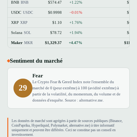
BNB
$574.47
+1.22%
$77.
BNB
USDC
$0.9998
−0.01%
$73.
USDC
XRP
$1.10
+1.76%
$68.
XRP
Solana
$78.72
+1.94%
$45.
SOL
Maker
$1,329.37
+4.47%
$119.7
MKR
Sentiment du marché
Fear
Le Crypto Fear & Greed Index note l'ensemble du
29
marché de 0 (peur extrême) à 100 (avidité extrême) à
partir de la volatilité, du momentum, du volume et de
données d'enquête. Source : alternative.me.
Les données de marché sont agrégées à partir de sources publiques (Binance,
CoinPaprika, Hyperliquid, Polymarket, alternative.me) à titre informatif
uniquement et peuvent être différées. Ceci ne constitue pas un conseil en
investissement.