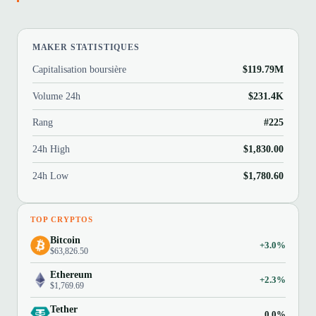
MAKER STATISTIQUES
Capitalisation boursière
$119.79M
Volume 24h
$231.4K
Rang
#225
24h High
$1,830.00
24h Low
$1,780.60
TOP CRYPTOS
Bitcoin
+3.0%
$63,826.50
Ethereum
+2.3%
$1,769.69
Tether
0.0%