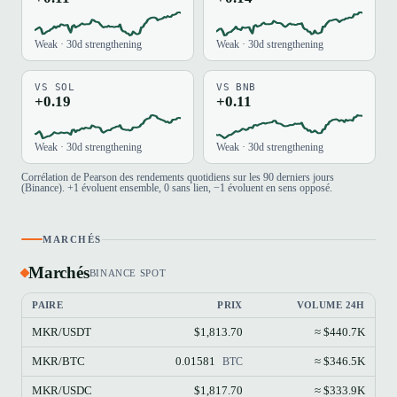
Weak · 30d strengthening
Weak · 30d strengthening
VS SOL
VS BNB
+0.19
+0.11
Weak · 30d strengthening
Weak · 30d strengthening
Corrélation de Pearson des rendements quotidiens sur les 90 derniers jours
(Binance). +1 évoluent ensemble, 0 sans lien, −1 évoluent en sens opposé.
MARCHÉS
Marchés
BINANCE SPOT
PAIRE
PRIX
VOLUME 24H
MKR/USDT
$1,813.70
≈ $440.7K
MKR/BTC
0.01581
≈ $346.5K
BTC
MKR/USDC
$1,817.70
≈ $333.9K