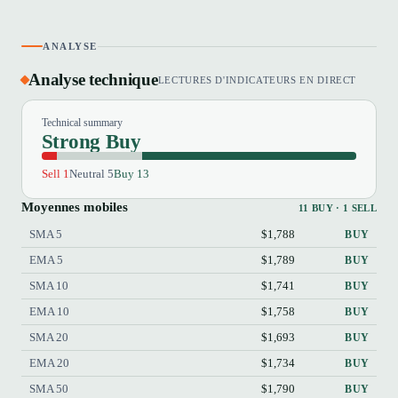
ANALYSE
Analyse technique
LECTURES D'INDICATEURS EN DIRECT
Technical summary
Strong Buy
Sell 1
Neutral 5
Buy 13
Moyennes mobiles
11 BUY · 1 SELL
SMA 5
$1,788
BUY
EMA 5
$1,789
BUY
SMA 10
$1,741
BUY
EMA 10
$1,758
BUY
SMA 20
$1,693
BUY
EMA 20
$1,734
BUY
SMA 50
$1,790
BUY