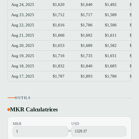
Aug 24, 2025
$1,620
$1,640
$1,492
$1,5
Aug 23, 2025
$1,712
$1,717
$1,589
$1,6
Aug 22, 2025
$1,616
$1,786
$1,506
$1,7
Aug 21, 2025
$1,666
$1,692
$1,611
$1,6
Aug 20, 2025
$1,653
$1,689
$1,582
$1,6
Aug 19, 2025
$1,716
$1,735
$1,651
$1,6
Aug 18, 2025
$1,832
$1,840
$1,685
$1,7
Aug 17, 2025
$1,787
$1,893
$1,786
$1,8
OUTILS
MKR Calculatrices
MKR
USD
=