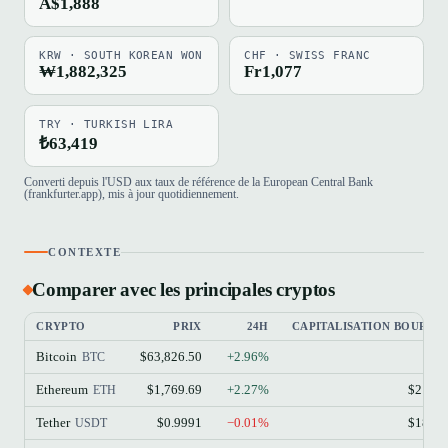
A$1,888
KRW · SOUTH KOREAN WON
CHF · SWISS FRANC
₩1,882,325
Fr1,077
TRY · TURKISH LIRA
₺63,419
Converti depuis l'USD aux taux de référence de la European Central Bank
(frankfurter.app), mis à jour quotidiennement.
CONTEXTE
Comparer avec les principales cryptos
CRYPTO
PRIX
24H
CAPITALISATION BOURSIÈ
Bitcoin
$63,826.50
+2.96%
$1.
BTC
Ethereum
$1,769.69
+2.27%
$213.
ETH
Tether
$0.9991
−0.01%
$184.
USDT