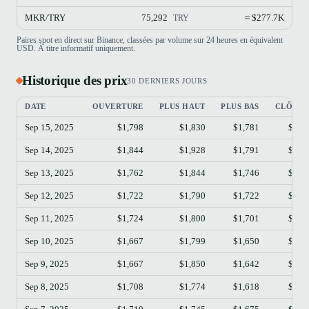
MKR/TRY
75,292
≈ $277.7K
TRY
Paires spot en direct sur Binance, classées par volume sur 24 heures en équivalent
USD. À titre informatif uniquement.
Historique des prix
30 DERNIERS JOURS
DATE
OUVERTURE
PLUS HAUT
PLUS BAS
CLÔTUR
Sep 15, 2025
$1,798
$1,830
$1,781
$1,8
Sep 14, 2025
$1,844
$1,928
$1,791
$1,8
Sep 13, 2025
$1,762
$1,844
$1,746
$1,8
Sep 12, 2025
$1,722
$1,790
$1,722
$1,7
Sep 11, 2025
$1,724
$1,800
$1,701
$1,7
Sep 10, 2025
$1,667
$1,799
$1,650
$1,7
Sep 9, 2025
$1,667
$1,850
$1,642
$1,6
Sep 8, 2025
$1,708
$1,774
$1,618
$1,6