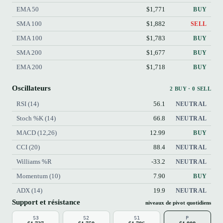
EMA 50
$1,771
BUY
SMA 100
$1,882
SELL
EMA 100
$1,783
BUY
SMA 200
$1,677
BUY
EMA 200
$1,718
BUY
Oscillateurs
2 BUY · 0 SELL
RSI (14)
56.1
NEUTRAL
Stoch %K (14)
66.8
NEUTRAL
MACD (12,26)
12.99
BUY
CCI (20)
88.4
NEUTRAL
Williams %R
-33.2
NEUTRAL
Momentum (10)
7.90
BUY
ADX (14)
19.9
NEUTRAL
Support et résistance
niveaux de pivot quotidiens
S3
S2
S1
P