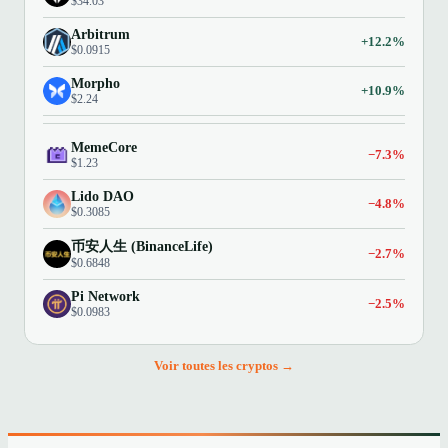
$34.03
Arbitrum
+12.2%
$0.0915
Morpho
+10.9%
$2.24
MemeCore
−7.3%
$1.23
Lido DAO
−4.8%
$0.3085
币安人生 (BinanceLife)
−2.7%
$0.6848
Pi Network
−2.5%
$0.0983
Voir toutes les cryptos →