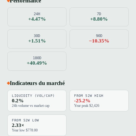
Performance
24H
7D
+4.47%
+8.80%
30D
90D
+1.51%
−10.35%
180D
+40.49%
Indicateurs du marché
LIQUIDITY (VOL/CAP)
FROM 52W HIGH
0.2%
-25.2%
24h volume vs market cap
Year peak $2,426
FROM 52W LOW
2.33×
Year low $778.00