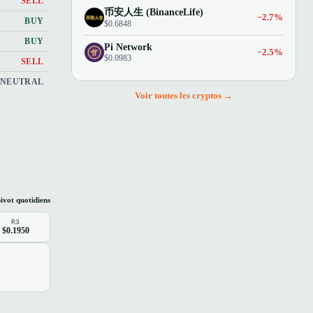
SELL
币安人生 (BinanceLife)
−2.7%
BUY
$0.6848
BUY
Pi Network
−2.5%
$0.0983
SELL
NEUTRAL
Voir toutes les cryptos →
ivot quotidiens
R3
$0.1950