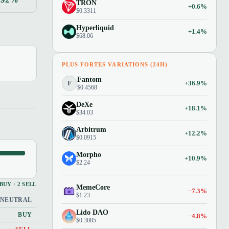
TRON
+0.6%
$0.3311
Hyperliquid
+1.4%
$68.06
PLUS FORTES VARIATIONS (24H)
Fantom
F
+36.9%
$0.4568
DeXe
+18.1%
$34.03
Arbitrum
+12.2%
$0.0915
Morpho
+10.9%
$2.24
 BUY · 2 SELL
MemeCore
−7.3%
$1.23
NEUTRAL
Lido DAO
BUY
−4.8%
$0.3085