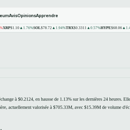
reum
Avis
Opinions
Apprendre
P
$1.10
▲1.76%
SOL
$78.72
▲1.94%
TRX
$0.3311
▲0.57%
HYPE
$68.06
▲1.43%
échange à $0.2124, en hausse de 1.13% sur les dernières 24 heures. Ell
rsière, actuellement valorisée à $705.33M, avec $15.39M de volume d'é