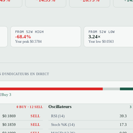
FROM 52W HIGH
FROM 52W LOW
-68.4%
3.24×
Year peak $0.5784
Year low $0.0563
 D'INDICATEURS EN DIRECT
2
Buy 3
Oscillateurs
0 BUY · 12 SELL
3
$0.1869
RSI (14)
39.3
SELL
$0.1859
Stoch %K (14)
17.3
SELL