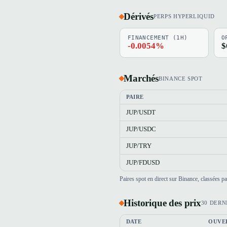
Dérivés
PERPS HYPERLIQUID
FINANCEMENT (1H)
O
-0.0054%
$
Marchés
BINANCE SPOT
PAIRE
JUP/USDT
JUP/USDC
JUP/TRY
JUP/FDUSD
Paires spot en direct sur Binance, classées 
Historique des prix
30 DERN
DATE
OUVE