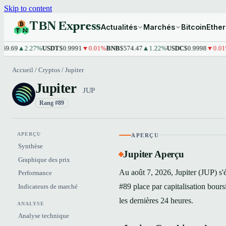
Skip to content
TBN Express
Actualités
Marchés
Bitcoin
Ethe
69
▲2.27%
USDT
$0.9991
▼0.01%
BNB
$574.47
▲1.22%
USDC
$0.9998
▼0.01%
XR
Accueil
/
Cryptos
/
Jupiter
Jupiter
JUP
Rang #89
APERÇU
APERÇU
Synthèse
Jupiter Aperçu
Graphique des prix
Au août 7, 2026, Jupiter (JUP) s'
Performance
#89 place par capitalisation bou
Indicateurs de marché
les dernières 24 heures.
ANALYSE
Analyse technique