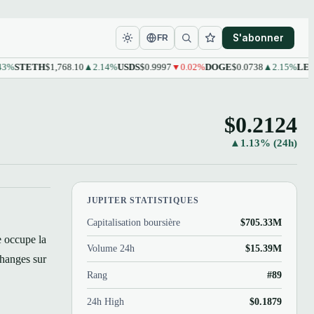
S'abonner
FR
STETH
$1,768.10
▲2.14%
USDS
$0.9997
▼0.02%
DOGE
$0.0738
▲2.15%
LEO
$9.
$0.2124
▲1.13% (24h)
JUPITER STATISTIQUES
Capitalisation boursière
$705.33M
e occupe la
Volume 24h
$15.39M
changes sur
Rang
#89
24h High
$0.1879