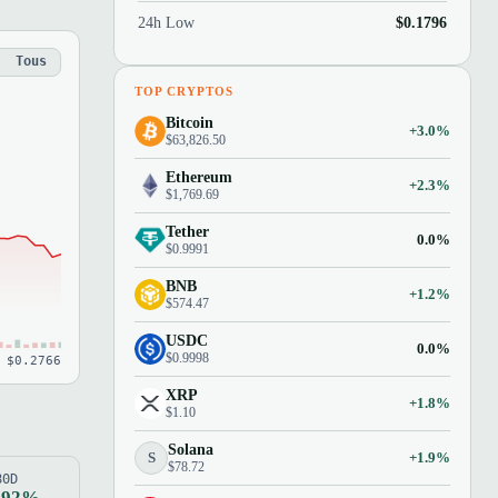
24h Low
$0.1796
Tous
TOP CRYPTOS
Bitcoin
+3.0%
$63,826.50
Ethereum
+2.3%
$1,769.69
Tether
0.0%
$0.9991
BNB
+1.2%
$574.47
USDC
0.0%
$0.9998
 $0.2766
XRP
+1.8%
$1.10
Solana
S
+1.9%
$78.72
80D
.92%