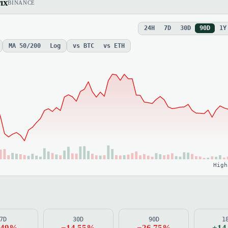
ix
BINANCE
24H
7D
30D
90D
1Y
MA 50/200
Log
vs BTC
vs ETH
High
7D
30D
90D
1
.49%
−14.55%
−26.75%
+14