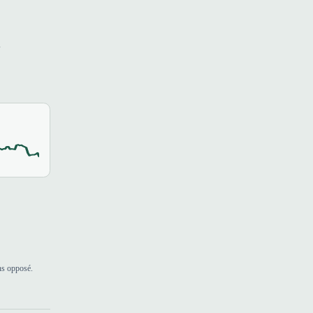
s
ns opposé.