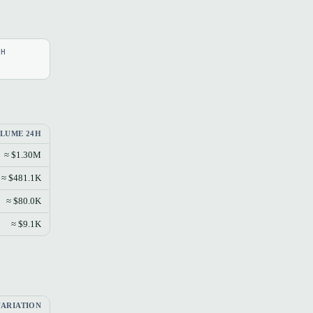
4H
LUME 24H
≈ $1.30M
≈ $481.1K
≈ $80.0K
≈ $9.1K
VARIATION