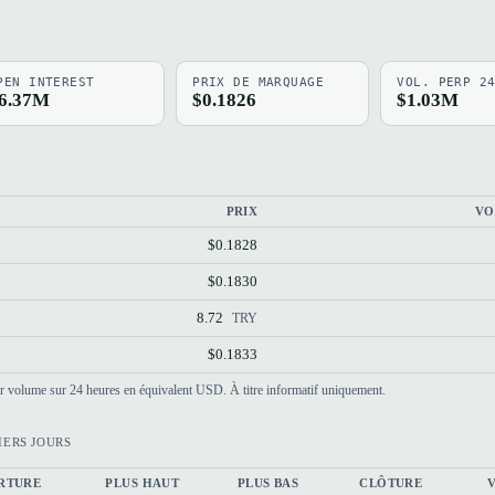
PEN INTEREST
PRIX DE MARQUAGE
VOL. PERP 2
6.37M
$0.1826
$1.03M
PRIX
VO
$0.1828
$0.1830
8.72
TRY
$0.1833
par volume sur 24 heures en équivalent USD. À titre informatif uniquement.
IERS JOURS
RTURE
PLUS HAUT
PLUS BAS
CLÔTURE