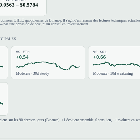
0.0563 – $0.5784
es données OHLC quotidiennes de Binance. Il s'agit d'un résumé des lectures techniques actuelle
 pas une prévision de prix, ni un conseil en investissement.
NCIPALES
VS ETH
VS SOL
+0.54
+0.66
Moderate · 30d steady
Moderate · 30d weakening
iens sur les 90 derniers jours (Binance). +1 évoluent ensemble, 0 sans lien, −1 évoluent en se