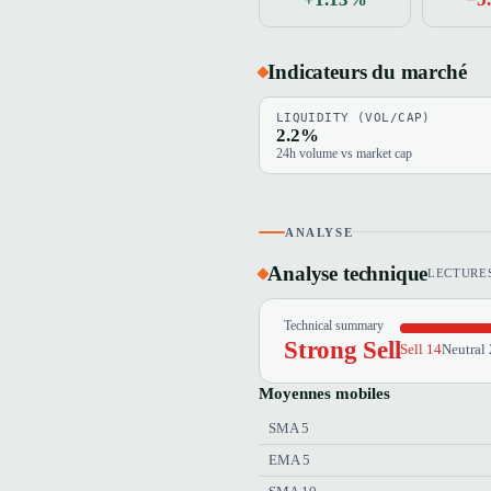
Indicateurs du marché
LIQUIDITY (VOL/CAP)
2.2%
24h volume vs market cap
ANALYSE
Analyse technique
LECTURES
Technical summary
Strong Sell
Sell 14
Neutral 
Moyennes mobiles
SMA 5
EMA 5