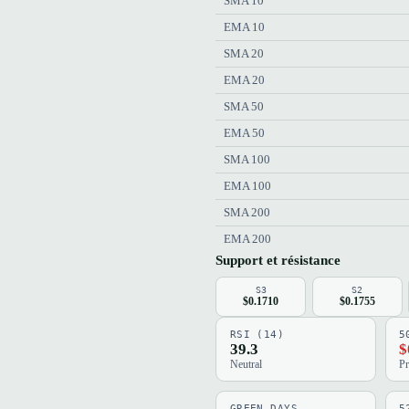
SMA 10
EMA 10
SMA 20
EMA 20
SMA 50
EMA 50
SMA 100
EMA 100
SMA 200
EMA 200
Support et résistance
S3
S2
$0.1710
$0.1755
RSI (14)
5
39.3
$
Neutral
Pr
GREEN DAYS
5