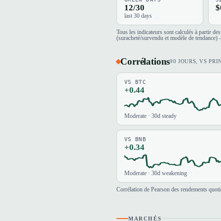
12/30
$
last 30 days
Tous les indicateurs sont calculés à partir d
(suracheté/survendu et modèle de tendance) —
Corrélations
90 JOURS, VS PRI
VS BTC
+0.44
Moderate · 30d steady
VS BNB
+0.34
Moderate · 30d weakening
Corrélation de Pearson des rendements quotid
MARCHÉS