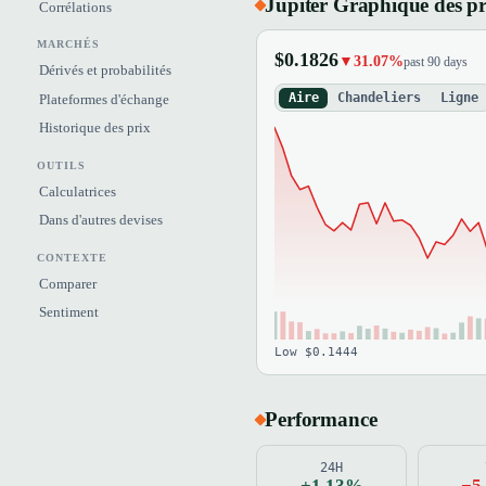
Jupiter Graphique des pr
Corrélations
MARCHÉS
$0.1826
▼31.07%
past 90 days
Dérivés et probabilités
Aire
Chandeliers
Ligne
Plateformes d'échange
Historique des prix
OUTILS
Calculatrices
Dans d'autres devises
CONTEXTE
Comparer
Sentiment
Low $0.1444
Performance
24H
+1.13%
−5