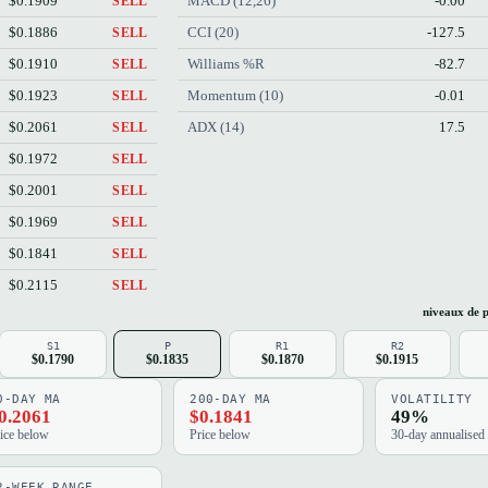
$0.1909
MACD (12,26)
-0.00
SELL
$0.1886
CCI (20)
-127.5
SELL
$0.1910
Williams %R
-82.7
SELL
$0.1923
Momentum (10)
-0.01
SELL
$0.2061
ADX (14)
17.5
SELL
$0.1972
SELL
$0.2001
SELL
$0.1969
SELL
$0.1841
SELL
$0.2115
SELL
niveaux de p
S1
P
R1
R2
$0.1790
$0.1835
$0.1870
$0.1915
0-DAY MA
200-DAY MA
VOLATILITY
0.2061
$0.1841
49%
ice below
Price below
30-day annualised
2-WEEK RANGE