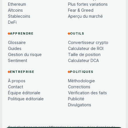
Ethereum
Plus fortes variations
Altcoins
Fear & Greed
Stablecoins
Aperçu du marché
DeFi
APPRENDRE
OUTILS
Glossaire
Convertisseur crypto
Guides
Calculateur de ROI
Gestion du risque
Taille de position
Sentiment
Calculateur DCA
ENTREPRISE
POLITIQUES
À propos
Méthodologie
Contact
Corrections
Équipe éditoriale
Vérification des faits
Politique éditoriale
Publicité
Divulgations
Ceci n'est pas un conseil financier.
Le contenu et les données de