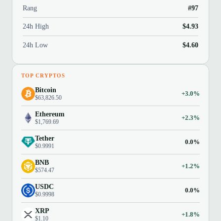
Rang
#97
24h High
$4.93
24h Low
$4.60
TOP CRYPTOS
Bitcoin
+3.0%
$63,826.50
Ethereum
+2.3%
$1,769.69
Tether
0.0%
$0.9991
BNB
+1.2%
$574.47
USDC
0.0%
$0.9998
XRP
+1.8%
$1.10