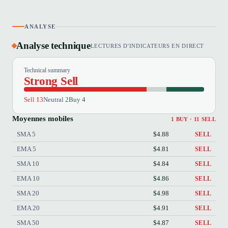
ANALYSE
Analyse technique
LECTURES D'INDICATEURS EN DIRECT
Technical summary
Strong Sell
Sell 13
Neutral 2
Buy 4
Moyennes mobiles
1 BUY · 11 SELL
SMA 5
$4.88
SELL
EMA 5
$4.81
SELL
SMA 10
$4.84
SELL
EMA 10
$4.86
SELL
SMA 20
$4.98
SELL
EMA 20
$4.91
SELL
SMA 50
$4.87
SELL