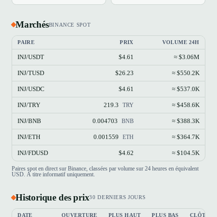
Marchés
BINANCE SPOT
PAIRE
PRIX
VOLUME 24H
INJ/USDT
$4.61
≈ $3.06M
INJ/TUSD
$26.23
≈ $550.2K
INJ/USDC
$4.61
≈ $537.0K
INJ/TRY
219.3
≈ $458.6K
TRY
INJ/BNB
0.004703
≈ $388.3K
BNB
INJ/ETH
0.001559
≈ $364.7K
ETH
INJ/FDUSD
$4.62
≈ $104.5K
Paires spot en direct sur Binance, classées par volume sur 24 heures en équivalent
USD. À titre informatif uniquement.
Historique des prix
30 DERNIERS JOURS
DATE
OUVERTURE
PLUS HAUT
PLUS BAS
CLÔTUR