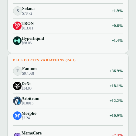
Solana
S
+1.9%
$78.72
TRON
+0.6%
$0.3311
Hyperliquid
+1.4%
$68.06
PLUS FORTES VARIATIONS (24H)
Fantom
F
+36.9%
$0.4568
DeXe
+18.1%
$34.03
Arbitrum
+12.2%
$0.0915
Morpho
+10.9%
$2.24
MemeCore
−7.3%