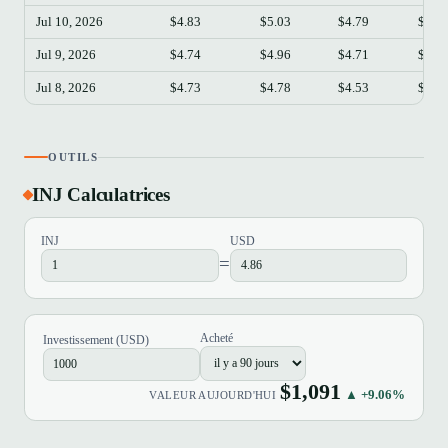
Jul 10, 2026
$4.83
$5.03
$4.79
$5.0
Jul 9, 2026
$4.74
$4.96
$4.71
$4.8
Jul 8, 2026
$4.73
$4.78
$4.53
$4.7
OUTILS
INJ Calculatrices
INJ
USD
=
Acheté
Investissement (USD)
$1,091
▲ +9.06%
VALEUR AUJOURD'HUI