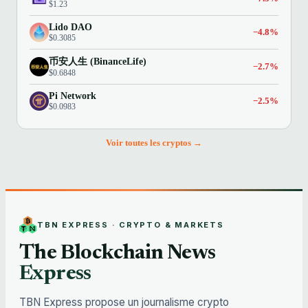
$1.23
Lido DAO
−4.8%
$0.3085
币安人生 (BinanceLife)
−2.7%
$0.6848
Pi Network
−2.5%
$0.0983
Voir toutes les cryptos →
TBN EXPRESS · CRYPTO & MARKETS
The Blockchain News
Express
TBN Express propose un journalisme crypto