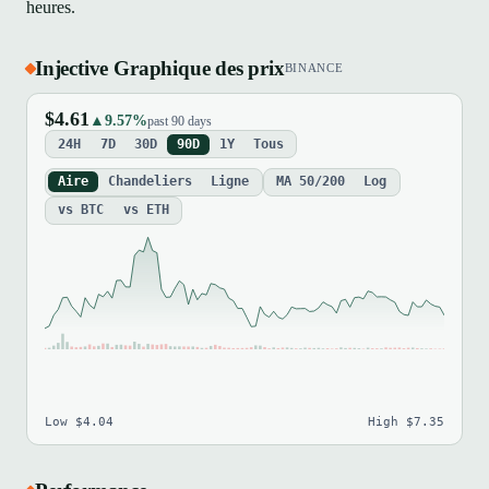
heures.
Injective Graphique des prix
BINANCE
$4.61
▲9.57%
past 90 days
24H
7D
30D
90D
1Y
Tous
Aire
Chandeliers
Ligne
MA 50/200
Log
vs BTC
vs ETH
Low $4.04
High $7.35