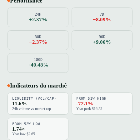
Performance
24H
7D
+2.37%
−8.09%
30D
90D
−2.37%
+9.06%
180D
+40.48%
Indicateurs du marché
LIQUIDITY (VOL/CAP)
FROM 52W HIGH
11.6%
-72.1%
24h volume vs market cap
Year peak $16.55
FROM 52W LOW
1.74×
Year low $2.65