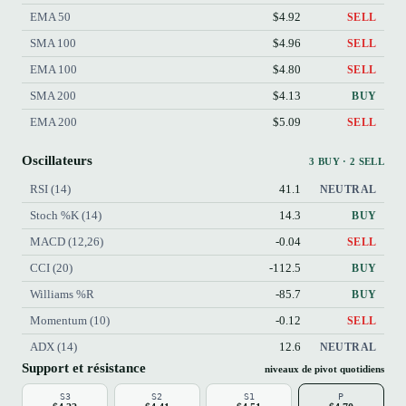
EMA 50
$4.92
SELL
SMA 100
$4.96
SELL
EMA 100
$4.80
SELL
SMA 200
$4.13
BUY
EMA 200
$5.09
SELL
Oscillateurs
3 BUY · 2 SELL
RSI (14)
41.1
NEUTRAL
Stoch %K (14)
14.3
BUY
MACD (12,26)
-0.04
SELL
CCI (20)
-112.5
BUY
Williams %R
-85.7
BUY
Momentum (10)
-0.12
SELL
ADX (14)
12.6
NEUTRAL
Support et résistance
niveaux de pivot quotidiens
S3
S2
S1
P