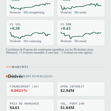
Moderate · 30d strengthening
Moderate · 30d steady
VS SOL
VS BNB
+0.50
+0.43
Moderate · 30d weakening
Moderate · 30d steady
Corrélation de Pearson des rendements quotidiens sur les 90 derniers jours
(Binance). +1 évoluent ensemble, 0 sans lien, −1 évoluent en sens opposé.
MARCHÉS
Dérivés
PERPS HYPERLIQUID
FINANCEMENT (1H)
OPEN INTEREST
-0.0021%
$2.94M
PRIX DE MARQUAGE
VOL. PERP 24H
$4.61
$1.04M