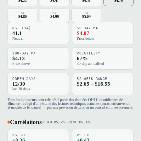
$4.22
$4.41
$4.51
$4.70
R1
R2
R3
$4.80
$4.99
$5.09
RSI (14)
50-DAY MA
41.1
$4.87
Neutral
Price below
200-DAY MA
VOLATILITY
$4.13
67%
Price above
30-day annualised
GREEN DAYS
52-WEEK RANGE
12/30
$2.65 – $16.55
last 30 days
Tous les indicateurs sont calculés à partir des données OHLC quotidiennes de
Binance. Il s'agit d'un résumé des lectures techniques actuelles (suracheté/survendu
et modèle de tendance) — pas une prévision de prix, ni un conseil en investissement.
Corrélations
90 JOURS, VS PRINCIPALES
VS BTC
VS ETH
+0.36
+0.43