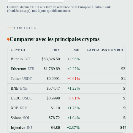
Converti depuis l'USD aux taux de référence de la European Central Bank
(frankfurter.app), mis à jour quotidiennement.
CONTEXTE
Comparer avec les principales cryptos
CRYPTO
PRIX
24H
CAPITALISATION BOURSIÈ
Bitcoin
$63,826.50
+2.96%
$1.
BTC
Ethereum
$1,769.69
+2.27%
$213.
ETH
Tether
$0.9991
−0.01%
$184.
USDT
BNB
$574.47
+1.22%
$77.
BNB
USDC
$0.9998
−0.01%
$73.
USDC
XRP
$1.10
+1.76%
$68.
XRP
Solana
$78.72
+1.94%
$45.
SOL
Injective
$4.86
+2.37%
$474.8
INJ