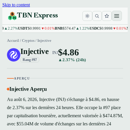
Skip to content
TBN Express
2.27%
USDT
$0.9991
▼0.01%
BNB
$574.47
▲1.22%
USDC
$0.9998
▼0.01%
XRP
$
Accueil
/
Cryptos
/
Injective
$4.86
Injective
INJ
▲2.37% (24h)
Rang #97
APERÇU
Injective Aperçu
Au août 6, 2026, Injective (INJ) s'échange à $4.86, en hausse
de 2.37% sur les dernières 24 heures. Elle occupe la #97 place
par capitalisation boursière, actuellement valorisée à $474.87M,
avec $55.04M de volume d'échanges sur les dernières 24