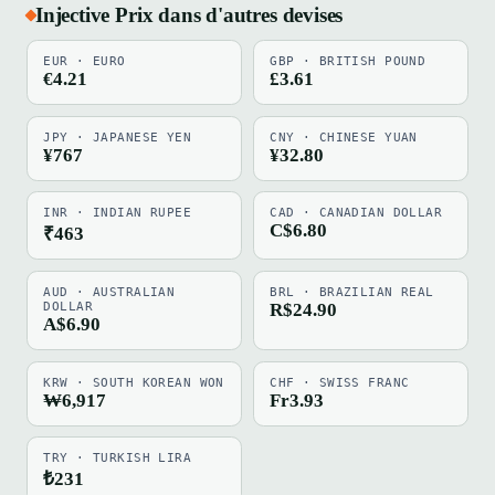
Injective Prix dans d'autres devises
EUR · EURO
GBP · BRITISH POUND
€4.21
£3.61
JPY · JAPANESE YEN
CNY · CHINESE YUAN
¥767
¥32.80
INR · INDIAN RUPEE
CAD · CANADIAN DOLLAR
C$6.80
₹463
AUD · AUSTRALIAN
BRL · BRAZILIAN REAL
DOLLAR
R$24.90
A$6.90
KRW · SOUTH KOREAN WON
CHF · SWISS FRANC
₩6,917
Fr3.93
TRY · TURKISH LIRA
₺231