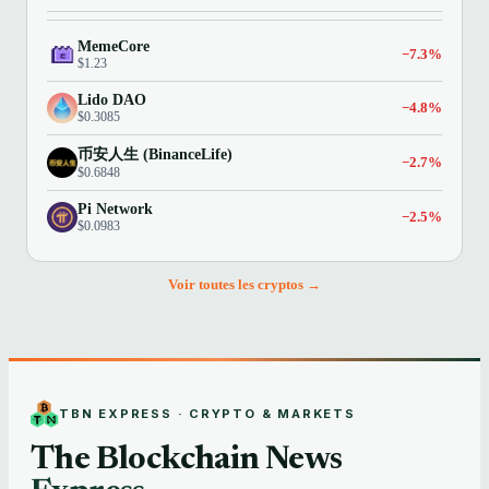
MemeCore
−7.3%
$1.23
Lido DAO
−4.8%
$0.3085
币安人生 (BinanceLife)
−2.7%
$0.6848
Pi Network
−2.5%
$0.0983
Voir toutes les cryptos →
TBN EXPRESS · CRYPTO & MARKETS
The Blockchain News