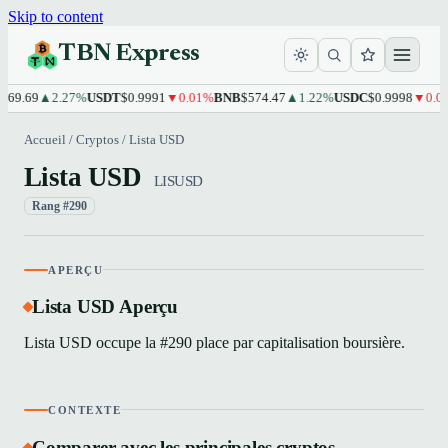
Skip to content
TBN Express
69.69
▲2.27%
USDT
$0.9991
▼0.01%
BNB
$574.47
▲1.22%
USDC
$0.9998
▼0.01
Accueil
/
Cryptos
/
Lista USD
Lista USD
LISUSD
Rang #290
APERÇU
Lista USD Aperçu
Lista USD occupe la #290 place par capitalisation boursière.
CONTEXTE
Comparer avec les principales cryptos