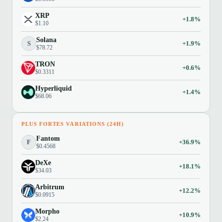
XRP
+1.8%
$1.10
Solana
S
+1.9%
$78.72
TRON
+0.6%
$0.3311
Hyperliquid
+1.4%
$68.06
PLUS FORTES VARIATIONS (24H)
Fantom
F
+36.9%
$0.4568
DeXe
+18.1%
$34.03
Arbitrum
+12.2%
$0.0915
Morpho
+10.9%
$2.24