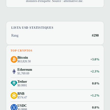
données d'enquête. Source : alternative.me.
LISTA USD STATISTIQUES
Rang
#290
TOP CRYPTOS
Bitcoin
+3.0%
$63,826.50
Ethereum
+2.3%
$1,769.69
Tether
0.0%
$0.9991
BNB
+1.2%
$574.47
USDC
0.0%
$0.9998