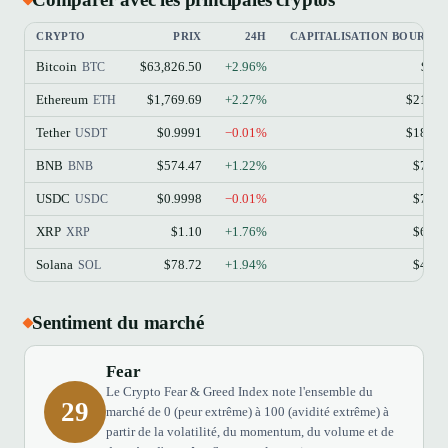
CRYPTO
PRIX
24H
CAPITALISATION BOURSIÈ
Bitcoin
$63,826.50
+2.96%
$1.2
BTC
Ethereum
$1,769.69
+2.27%
$213.1
ETH
Tether
$0.9991
−0.01%
$184.1
USDT
BNB
$574.47
+1.22%
$77.4
BNB
USDC
$0.9998
−0.01%
$73.3
USDC
XRP
$1.10
+1.76%
$68.9
XRP
Solana
$78.72
+1.94%
$45.8
SOL
Sentiment du marché
Fear
Le Crypto Fear & Greed Index note l'ensemble du
29
marché de 0 (peur extrême) à 100 (avidité extrême) à
partir de la volatilité, du momentum, du volume et de