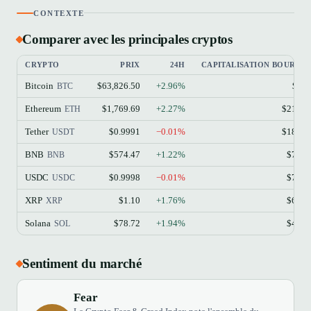
CONTEXTE
Comparer avec les principales cryptos
CRYPTO
PRIX
24H
CAPITALISATION BOURSIÈ
Bitcoin
$63,826.50
+2.96%
$1.2
BTC
Ethereum
$1,769.69
+2.27%
$213.1
ETH
Tether
$0.9991
−0.01%
$184.1
USDT
BNB
$574.47
+1.22%
$77.4
BNB
USDC
$0.9998
−0.01%
$73.3
USDC
XRP
$1.10
+1.76%
$68.9
XRP
Solana
$78.72
+1.94%
$45.8
SOL
Sentiment du marché
Fear