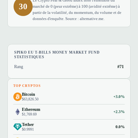
Le Crypto Fear & Greed Index note l'ensemble du
30
marché de 0 (peur extrême) à 100 (avidité extrême) à
partir de la volatilité, du momentum, du volume et de
données d'enquête. Source : alternative.me.
SPIKO EU T-BILLS MONEY MARKET FUND
STATISTIQUES
Rang
#71
TOP CRYPTOS
Bitcoin
+3.0%
$63,826.50
Ethereum
+2.3%
$1,769.69
Tether
0.0%
$0.9991