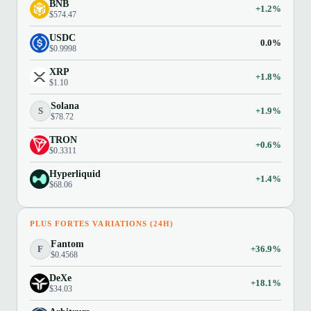
BNB
+1.2%
$574.47
USDC
0.0%
$0.9998
XRP
+1.8%
$1.10
Solana
S
+1.9%
$78.72
TRON
+0.6%
$0.3311
Hyperliquid
+1.4%
$68.06
PLUS FORTES VARIATIONS (24H)
Fantom
F
+36.9%
$0.4568
DeXe
+18.1%
$34.03