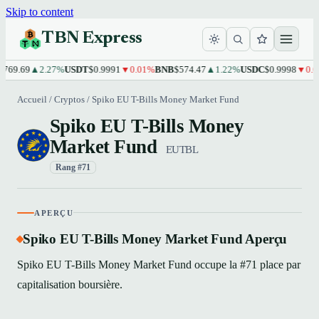
Skip to content
TBN Express
769.69
▲2.27%
USDT
$0.9991
▼0.01%
BNB
$574.47
▲1.22%
USDC
$0.9998
▼0.0
Accueil
/
Cryptos
/
Spiko EU T-Bills Money Market Fund
Spiko EU T-Bills Money
Market Fund
EUTBL
Rang #71
APERÇU
Spiko EU T-Bills Money Market Fund Aperçu
Spiko EU T-Bills Money Market Fund occupe la #71 place par
capitalisation boursière.