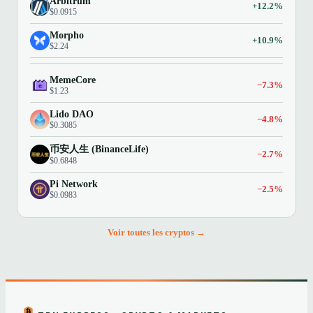
Arbitrum
+12.2%
$0.0915
Morpho
+10.9%
$2.24
MemeCore
−7.3%
$1.23
Lido DAO
−4.8%
$0.3085
币安人生 (BinanceLife)
−2.7%
$0.6848
Pi Network
−2.5%
$0.0983
Voir toutes les cryptos →