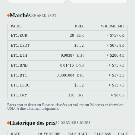
Marchés
BINANCE SPOT
PAIRE
PRIX
VOLUME 24H
ETC/EUR
20
≈ $757.6K
EUR
ETC/USDT
$6.52
≈ $675.8K
ETC/ETH
0.00387
≈ $206.4K
ETH
ETC/BNB
0.01416
≈ $75.7K
BNB
ETC/BTC
0.0001004
≈ $17.3K
BTC
ETC/USDC
$6.52
≈ $13.7K
ETC/TRY
310
≈ $8.6K
TRY
Paires spot en direct sur Binance, classées par volume sur 24 heures en équivalent
USD. À titre informatif uniquement.
Historique des prix
30 DERNIERS JOURS
DATE
OUVERTURE
PLUS HAUT
PLUS BAS
CLÔTUR