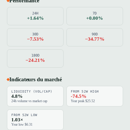
Performance
24H
7D
+1.64%
+0.00%
30D
90D
−7.53%
−34.77%
180D
−24.21%
Indicateurs du marché
LIQUIDITY (VOL/CAP)
FROM 52W HIGH
4.8%
-74.5%
24h volume vs market cap
Year peak $25.52
FROM 52W LOW
1.03×
Year low $6.31