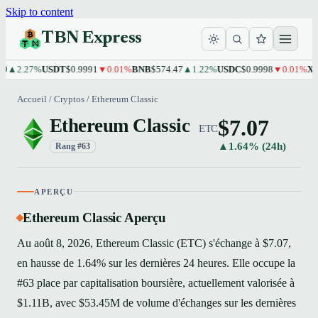
Skip to content
TBN Express
2.27%
USDT
$0.9991
▼0.01%
BNB
$574.47
▲1.22%
USDC
$0.9998
▼0.01%
XRP
$1
Accueil
/
Cryptos
/
Ethereum Classic
$7.07
Ethereum Classic
ETC
▲1.64% (24h)
Rang #63
APERÇU
Ethereum Classic Aperçu
Au août 8, 2026, Ethereum Classic (ETC) s'échange à $7.07,
en hausse de 1.64% sur les dernières 24 heures. Elle occupe la
#63 place par capitalisation boursière, actuellement valorisée à
$1.11B, avec $53.45M de volume d'échanges sur les dernières