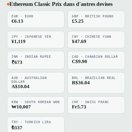
Ethereum Classic Prix dans d'autres devises
EUR · EURO
GBP · BRITISH POUND
€6.13
£5.25
JPY · JAPANESE YEN
CNY · CHINESE YUAN
¥1,119
¥47.69
INR · INDIAN RUPEE
CAD · CANADIAN DOLLAR
C$9.90
₹673
AUD · AUSTRALIAN
BRL · BRAZILIAN REAL
DOLLAR
R$36.04
A$10.04
KRW · SOUTH KOREAN WON
CHF · SWISS FRANC
₩10,007
Fr5.73
TRY · TURKISH LIRA
₺337