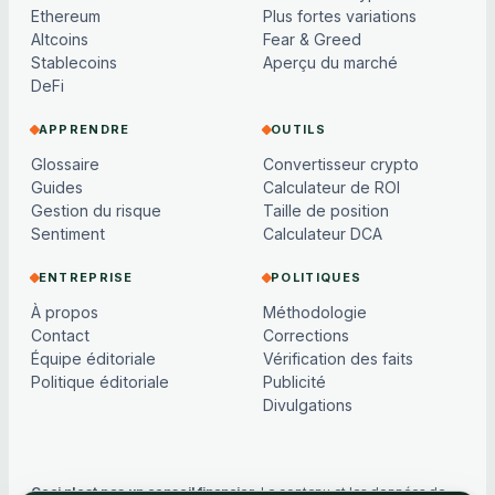
Ethereum
Plus fortes variations
Altcoins
Fear & Greed
Stablecoins
Aperçu du marché
DeFi
APPRENDRE
OUTILS
Glossaire
Convertisseur crypto
Guides
Calculateur de ROI
Gestion du risque
Taille de position
Sentiment
Calculateur DCA
ENTREPRISE
POLITIQUES
À propos
Méthodologie
Contact
Corrections
Équipe éditoriale
Vérification des faits
Politique éditoriale
Publicité
Divulgations
Ceci n'est pas un conseil financier.
Le contenu et les données de