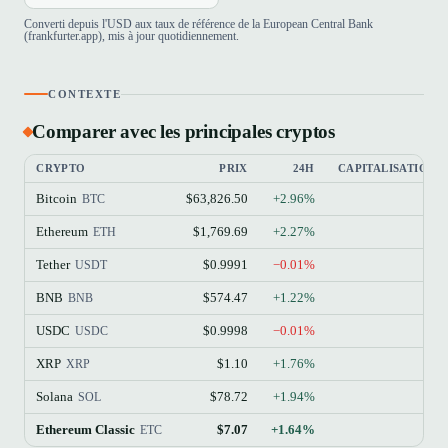
Converti depuis l'USD aux taux de référence de la European Central Bank
(frankfurter.app), mis à jour quotidiennement.
CONTEXTE
Comparer avec les principales cryptos
CRYPTO
PRIX
24H
CAPITALISATION 
Bitcoin
$63,826.50
+2.96%
BTC
Ethereum
$1,769.69
+2.27%
ETH
Tether
$0.9991
−0.01%
USDT
BNB
$574.47
+1.22%
BNB
USDC
$0.9998
−0.01%
USDC
XRP
$1.10
+1.76%
XRP
Solana
$78.72
+1.94%
SOL
Ethereum Classic
$7.07
+1.64%
ETC