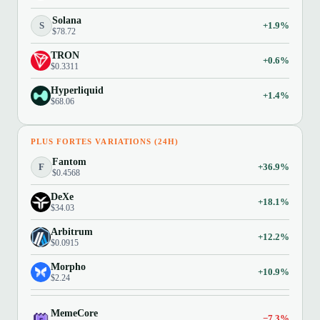
Solana
S
+1.9%
$78.72
TRON
+0.6%
$0.3311
Hyperliquid
+1.4%
$68.06
PLUS FORTES VARIATIONS (24H)
Fantom
F
+36.9%
$0.4568
DeXe
+18.1%
$34.03
Arbitrum
+12.2%
$0.0915
Morpho
+10.9%
$2.24
MemeCore
−7.3%