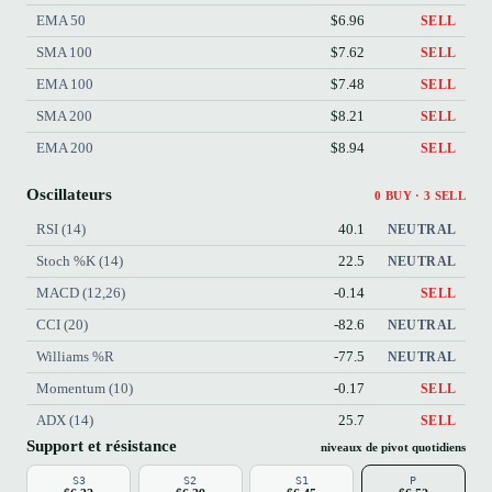
EMA 50
$6.96
SELL
SMA 100
$7.62
SELL
EMA 100
$7.48
SELL
SMA 200
$8.21
SELL
EMA 200
$8.94
SELL
Oscillateurs
0 BUY · 3 SELL
RSI (14)
40.1
NEUTRAL
Stoch %K (14)
22.5
NEUTRAL
MACD (12,26)
-0.14
SELL
CCI (20)
-82.6
NEUTRAL
Williams %R
-77.5
NEUTRAL
Momentum (10)
-0.17
SELL
ADX (14)
25.7
SELL
Support et résistance
niveaux de pivot quotidiens
S3
S2
S1
P