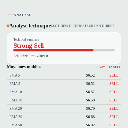
ANALYSE
Analyse technique
LECTURES D'INDICATEURS EN DIRECT
Technical summary
Strong Sell
Sell 15
Neutral 4
Buy 0
Moyennes mobiles
0 BUY · 12 SELL
SMA 5
$6.52
SELL
EMA 5
$6.52
SELL
SMA 10
$6.57
SELL
EMA 10
$6.58
SELL
SMA 20
$6.70
SELL
EMA 20
$6.68
SELL
SMA 50
$6.92
SELL