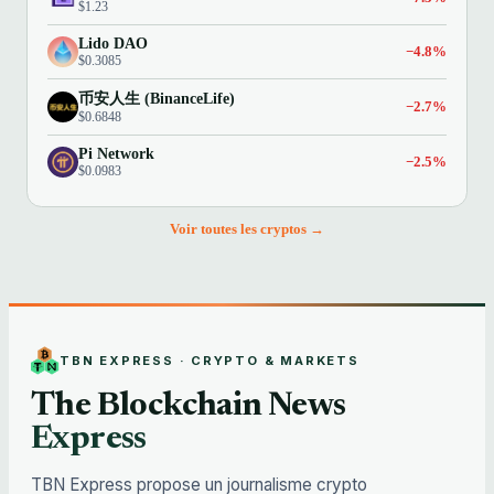
$1.23
Lido DAO
−4.8%
$0.3085
币安人生 (BinanceLife)
−2.7%
$0.6848
Pi Network
−2.5%
$0.0983
Voir toutes les cryptos →
TBN EXPRESS · CRYPTO & MARKETS
The Blockchain News
Express
TBN Express propose un journalisme crypto