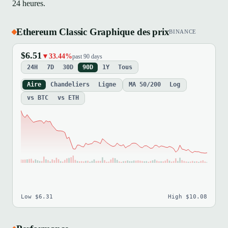
24 heures.
Ethereum Classic Graphique des prix
BINANCE
$6.51
▼33.44%
past 90 days
24H
7D
30D
90D
1Y
Tous
Aire
Chandeliers
Ligne
MA 50/200
Log
vs BTC
vs ETH
Low $6.31
High $10.08