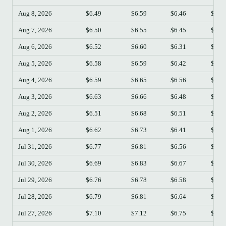
Aug 8, 2026
$6.49
$6.59
$6.46
$6.5
Aug 7, 2026
$6.50
$6.55
$6.45
$6.4
Aug 6, 2026
$6.52
$6.60
$6.31
$6.5
Aug 5, 2026
$6.58
$6.59
$6.42
$6.5
Aug 4, 2026
$6.59
$6.65
$6.56
$6.5
Aug 3, 2026
$6.63
$6.66
$6.48
$6.5
Aug 2, 2026
$6.51
$6.68
$6.51
$6.6
Aug 1, 2026
$6.62
$6.73
$6.41
$6.5
Jul 31, 2026
$6.77
$6.81
$6.56
$6.6
Jul 30, 2026
$6.69
$6.83
$6.67
$6.7
Jul 29, 2026
$6.76
$6.78
$6.58
$6.6
Jul 28, 2026
$6.79
$6.81
$6.64
$6.7
Jul 27, 2026
$7.10
$7.12
$6.75
$6.7