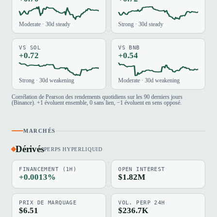
Moderate · 30d steady
Strong · 30d steady
VS SOL
VS BNB
+0.72
+0.54
Strong · 30d weakening
Moderate · 30d weakening
Corrélation de Pearson des rendements quotidiens sur les 90 derniers jours
(Binance). +1 évoluent ensemble, 0 sans lien, −1 évoluent en sens opposé.
MARCHÉS
Dérivés
PERPS HYPERLIQUID
FINANCEMENT (1H)
OPEN INTEREST
+0.0013%
$1.82M
PRIX DE MARQUAGE
VOL. PERP 24H
$6.51
$236.7K