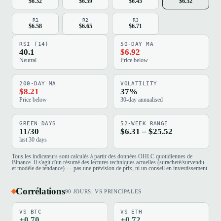
$6.32
$6.39
$6.45
$6.52
R1
R2
R3
$6.58
$6.65
$6.71
RSI (14)
50-DAY MA
40.1
$6.92
Neutral
Price below
200-DAY MA
VOLATILITY
$8.21
37%
Price below
30-day annualised
GREEN DAYS
52-WEEK RANGE
11/30
$6.31 – $25.52
last 30 days
Tous les indicateurs sont calculés à partir des données OHLC quotidiennes de
Binance. Il s'agit d'un résumé des lectures techniques actuelles (suracheté/survendu
et modèle de tendance) — pas une prévision de prix, ni un conseil en investissement.
Corrélations
90 JOURS, VS PRINCIPALES
VS BTC
VS ETH
+0.70
+0.72