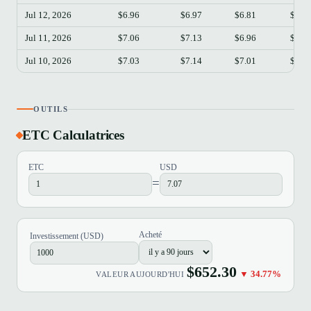
Jul 12, 2026
$6.96
$6.97
$6.81
$6.8
Jul 11, 2026
$7.06
$7.13
$6.96
$6.9
Jul 10, 2026
$7.03
$7.14
$7.01
$7.0
OUTILS
ETC Calculatrices
ETC
USD
=
Acheté
Investissement (USD)
$652.30
▼ 34.77%
VALEUR AUJOURD'HUI