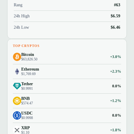
Rang
#63
24h High
$6.59
24h Low
$6.46
TOP CRYPTOS
Bitcoin
+3.0%
$63,826.50
Ethereum
+2.3%
$1,769.69
Tether
0.0%
$0.9991
BNB
+1.2%
$574.47
USDC
0.0%
$0.9998
XRP
+1.8%
$1.10