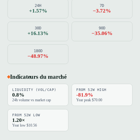
24H
7D
+1.57%
−3.72%
30D
90D
+16.13%
−35.06%
180D
−48.97%
Indicateurs du marché
LIQUIDITY (VOL/CAP)
FROM 52W HIGH
0.8%
-81.9%
24h volume vs market cap
Year peak $70.00
FROM 52W LOW
1.20×
Year low $10.56