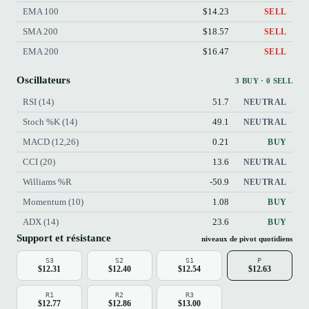
EMA 100
$14.23
SELL
SMA 200
$18.57
SELL
EMA 200
$16.47
SELL
Oscillateurs
3 BUY · 0 SELL
RSI (14)
51.7
NEUTRAL
Stoch %K (14)
49.1
NEUTRAL
MACD (12,26)
0.21
BUY
CCI (20)
13.6
NEUTRAL
Williams %R
-50.9
NEUTRAL
Momentum (10)
1.08
BUY
ADX (14)
23.6
BUY
Support et résistance
niveaux de pivot quotidiens
S3
S2
S1
P
$12.31
$12.40
$12.54
$12.63
R1
R2
R3
$12.77
$12.86
$13.00