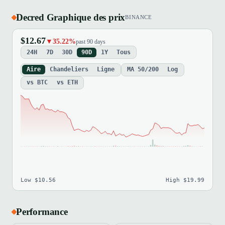
Decred Graphique des prix
BINANCE
$12.67
▼35.22%
past 90 days
24H
7D
30D
90D
1Y
Tous
Aire
Chandeliers
Ligne
MA 50/200
Log
vs BTC
vs ETH
Low $10.56
High $19.99
Performance