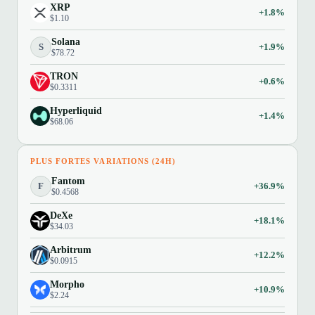
XRP
+1.8%
$1.10
Solana
S
+1.9%
$78.72
TRON
+0.6%
$0.3311
Hyperliquid
+1.4%
$68.06
PLUS FORTES VARIATIONS (24H)
Fantom
F
+36.9%
$0.4568
DeXe
+18.1%
$34.03
Arbitrum
+12.2%
$0.0915
Morpho
+10.9%
$2.24