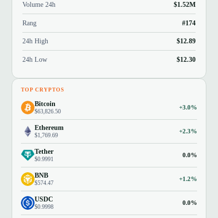
Volume 24h
$1.52M
Rang
#174
24h High
$12.89
24h Low
$12.30
TOP CRYPTOS
Bitcoin
+3.0%
$63,826.50
Ethereum
+2.3%
$1,769.69
Tether
0.0%
$0.9991
BNB
+1.2%
$574.47
USDC
0.0%
$0.9998