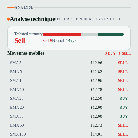
ANALYSE
Analyse technique
LECTURES D'INDICATEURS EN DIRECT
Technical summary
Sell
Sell 9
Neutral 4
Buy 6
Moyennes mobiles
3 BUY · 9 SELL
SMA 5
$12.96
SELL
EMA 5
$12.82
SELL
SMA 10
$12.96
SELL
EMA 10
$12.78
SELL
SMA 20
$12.50
BUY
EMA 20
$12.60
BUY
SMA 50
$12.00
BUY
EMA 50
$12.73
SELL
SMA 100
$14.01
SELL