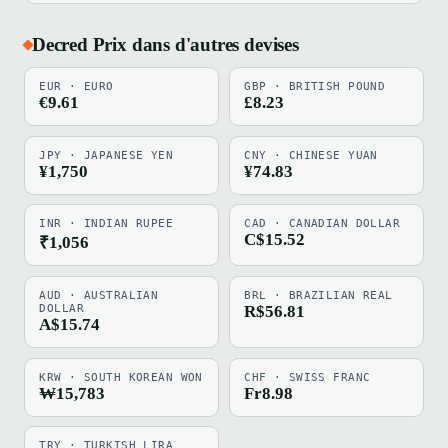
Decred Prix dans d'autres devises
EUR · EURO
GBP · BRITISH POUND
€9.61
£8.23
JPY · JAPANESE YEN
CNY · CHINESE YUAN
¥1,750
¥74.83
INR · INDIAN RUPEE
CAD · CANADIAN DOLLAR
C$15.52
₹1,056
AUD · AUSTRALIAN
BRL · BRAZILIAN REAL
DOLLAR
R$56.81
A$15.74
KRW · SOUTH KOREAN WON
CHF · SWISS FRANC
₩15,783
Fr8.98
TRY · TURKISH LIRA