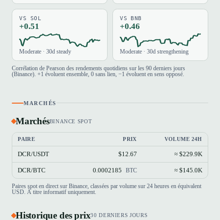
VS SOL
VS BNB
+0.51
+0.46
Moderate · 30d steady
Moderate · 30d strengthening
Corrélation de Pearson des rendements quotidiens sur les 90 derniers jours
(Binance). +1 évoluent ensemble, 0 sans lien, −1 évoluent en sens opposé.
MARCHÉS
Marchés
BINANCE SPOT
PAIRE
PRIX
VOLUME 24H
DCR/USDT
$12.67
≈ $229.9K
DCR/BTC
0.0002185
≈ $145.0K
BTC
Paires spot en direct sur Binance, classées par volume sur 24 heures en équivalent
USD. À titre informatif uniquement.
Historique des prix
30 DERNIERS JOURS