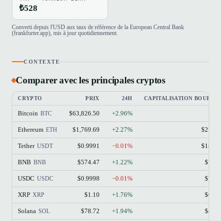
₺528
Converti depuis l'USD aux taux de référence de la European Central Bank
(frankfurter.app), mis à jour quotidiennement.
CONTEXTE
Comparer avec les principales cryptos
CRYPTO
PRIX
24H
CAPITALISATION BOURSIÈ
Bitcoin
$63,826.50
+2.96%
$1.
BTC
Ethereum
$1,769.69
+2.27%
$213.
ETH
Tether
$0.9991
−0.01%
$184.
USDT
BNB
$574.47
+1.22%
$77.
BNB
USDC
$0.9998
−0.01%
$73.
USDC
XRP
$1.10
+1.76%
$68.
XRP
Solana
$78.72
+1.94%
$45.
SOL