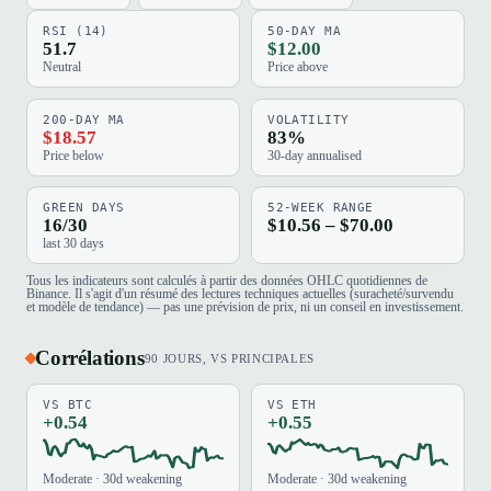
RSI (14)
50-DAY MA
51.7
$12.00
Neutral
Price above
200-DAY MA
VOLATILITY
$18.57
83%
Price below
30-day annualised
GREEN DAYS
52-WEEK RANGE
16/30
$10.56 – $70.00
last 30 days
Tous les indicateurs sont calculés à partir des données OHLC quotidiennes de
Binance. Il s'agit d'un résumé des lectures techniques actuelles (suracheté/survendu
et modèle de tendance) — pas une prévision de prix, ni un conseil en investissement.
Corrélations
90 JOURS, VS PRINCIPALES
VS BTC
VS ETH
+0.54
+0.55
Moderate · 30d weakening
Moderate · 30d weakening