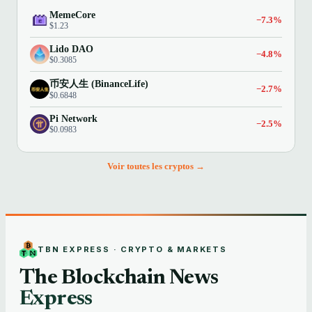
MemeCore
−7.3%
$1.23
Lido DAO
−4.8%
$0.3085
币安人生 (BinanceLife)
−2.7%
$0.6848
Pi Network
−2.5%
$0.0983
Voir toutes les cryptos →
TBN EXPRESS · CRYPTO & MARKETS
The Blockchain News
Express