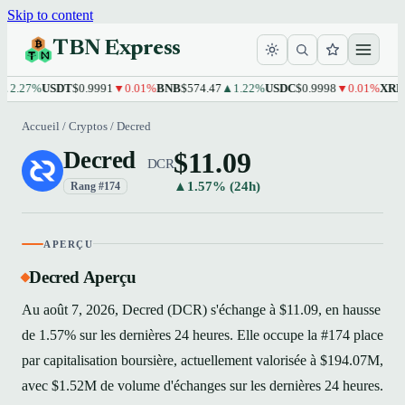
Skip to content
TBN Express
27%
USDT
$0.9991
▼0.01%
BNB
$574.47
▲1.22%
USDC
$0.9998
▼0.01%
XRP
$1.1
Accueil
/
Cryptos
/
Decred
$11.09
Decred
DCR
▲1.57% (24h)
Rang #174
APERÇU
Decred Aperçu
Au août 7, 2026, Decred (DCR) s'échange à $11.09, en hausse
de 1.57% sur les dernières 24 heures. Elle occupe la #174 place
par capitalisation boursière, actuellement valorisée à $194.07M,
avec $1.52M de volume d'échanges sur les dernières 24 heures.