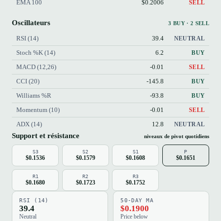
EMA 100
$0.2006
SELL
Oscillateurs
3 BUY · 2 SELL
RSI (14)
39.4
NEUTRAL
Stoch %K (14)
6.2
BUY
MACD (12,26)
-0.01
SELL
CCI (20)
-145.8
BUY
Williams %R
-93.8
BUY
Momentum (10)
-0.01
SELL
ADX (14)
12.8
NEUTRAL
Support et résistance
niveaux de pivot quotidiens
S3
S2
S1
P
$0.1536
$0.1579
$0.1608
$0.1651
R1
R2
R3
$0.1680
$0.1723
$0.1752
RSI (14)
50-DAY MA
39.4
$0.1900
Neutral
Price below