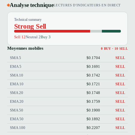
Analyse technique
LECTURES D'INDICATEURS EN DIRECT
Technical summary
Strong Sell
Sell 12
Neutral 2
Buy 3
Moyennes mobiles
0 BUY · 10 SELL
SMA 5
$0.1704
SELL
EMA 5
$0.1691
SELL
SMA 10
$0.1742
SELL
EMA 10
$0.1721
SELL
SMA 20
$0.1748
SELL
EMA 20
$0.1759
SELL
SMA 50
$0.1900
SELL
EMA 50
$0.1892
SELL
SMA 100
$0.2207
SELL