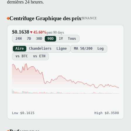
dernières 24 heures.
Centrifuge Graphique des prix
BINANCE
$0.1638
▼45.60%
past 90 days
24H
7D
30D
90D
1Y
Tous
Aire
Chandeliers
Ligne
MA 50/200
Log
vs BTC
vs ETH
Low $0.1615
High $0.3500