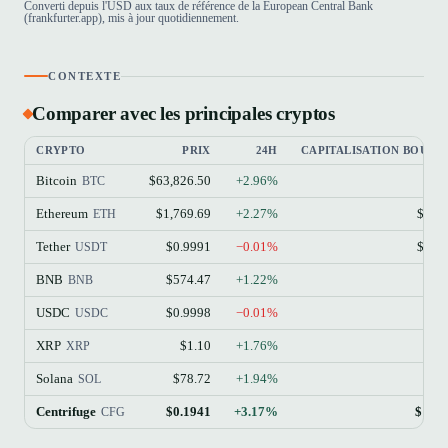
Converti depuis l'USD aux taux de référence de la European Central Bank
(frankfurter.app), mis à jour quotidiennement.
CONTEXTE
Comparer avec les principales cryptos
CRYPTO
PRIX
24H
CAPITALISATION BOURS
Bitcoin
$63,826.50
+2.96%
$1
BTC
Ethereum
$1,769.69
+2.27%
$213
ETH
Tether
$0.9991
−0.01%
$184
USDT
BNB
$574.47
+1.22%
$77
BNB
USDC
$0.9998
−0.01%
$73
USDC
XRP
$1.10
+1.76%
$68
XRP
Solana
$78.72
+1.94%
$45
SOL
Centrifuge
$0.1941
+3.17%
$112
CFG