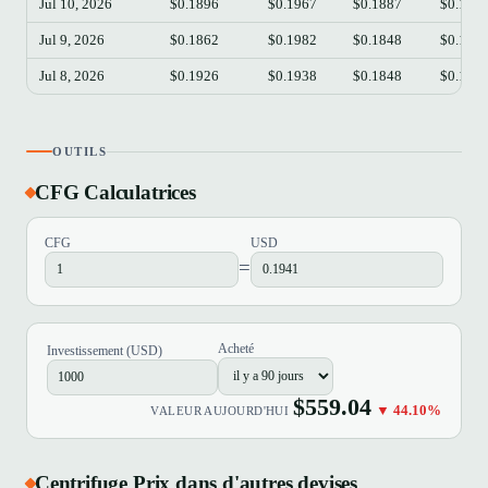
Jul 10, 2026
$0.1896
$0.1967
$0.1887
$0.191
Jul 9, 2026
$0.1862
$0.1982
$0.1848
$0.189
Jul 8, 2026
$0.1926
$0.1938
$0.1848
$0.186
OUTILS
CFG Calculatrices
CFG
USD
=
Acheté
Investissement (USD)
$559.04
▼ 44.10%
VALEUR AUJOURD'HUI
Centrifuge Prix dans d'autres devises