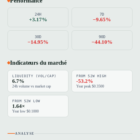
Performance
24H
7D
+3.17%
−9.65%
30D
90D
−14.95%
−44.10%
Indicateurs du marché
LIQUIDITY (VOL/CAP)
FROM 52W HIGH
6.7%
-53.2%
24h volume vs market cap
Year peak $0.3500
FROM 52W LOW
1.64×
Year low $0.1000
ANALYSE