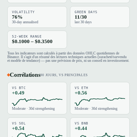
VOLATILITY
GREEN DAYS
76%
11/30
30-day annualised
last 30 days
52-WEEK RANGE
$0.1000 – $0.3500
Tous les indicateurs sont calculés à partir des données OHLC quotidiennes de
Binance. Il s'agit d'un résumé des lectures techniques actuelles (suracheté/survendu
et modèle de tendance) — pas une prévision de prix, ni un conseil en investissement.
Corrélations
90 JOURS, VS PRINCIPALES
VS BTC
VS ETH
+0.49
+0.56
Moderate · 30d strengthening
Moderate · 30d strengthening
VS SOL
VS BNB
+0.54
+0.44