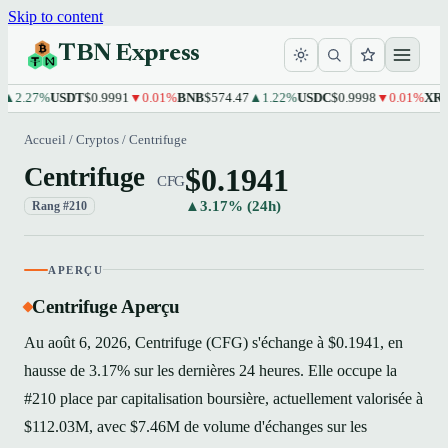
Skip to content
TBN Express
.27%
USDT
$0.9991
▼0.01%
BNB
$574.47
▲1.22%
USDC
$0.9998
▼0.01%
XRP
$1
Accueil
/
Cryptos
/
Centrifuge
$0.1941
Centrifuge
CFG
▲3.17% (24h)
Rang #210
APERÇU
Centrifuge Aperçu
Au août 6, 2026, Centrifuge (CFG) s'échange à $0.1941, en
hausse de 3.17% sur les dernières 24 heures. Elle occupe la
#210 place par capitalisation boursière, actuellement valorisée à
$112.03M, avec $7.46M de volume d'échanges sur les