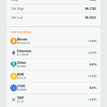
24h High
$0.1702
24h Low
$0.1621
TOP CRYPTOS
Bitcoin
+3.0%
$63,826.50
Ethereum
+2.3%
$1,769.69
Tether
0.0%
$0.9991
BNB
+1.2%
$574.47
USDC
0.0%
$0.9998
XRP
+1.8%
$1.10