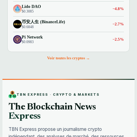
Lido DAO
−4.8%
$0.3085
币安人生 (BinanceLife)
−2.7%
$0.6848
Pi Network
−2.5%
$0.0983
Voir toutes les cryptos →
TBN EXPRESS · CRYPTO & MARKETS
The Blockchain News
Express
TBN Express propose un journalisme crypto
indépendant, des analyses de marché, des ressources