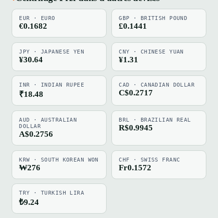
EUR · EURO
GBP · BRITISH POUND
€0.1682
£0.1441
JPY · JAPANESE YEN
CNY · CHINESE YUAN
¥30.64
¥1.31
INR · INDIAN RUPEE
CAD · CANADIAN DOLLAR
C$0.2717
₹18.48
AUD · AUSTRALIAN
BRL · BRAZILIAN REAL
DOLLAR
R$0.9945
A$0.2756
KRW · SOUTH KOREAN WON
CHF · SWISS FRANC
₩276
Fr0.1572
TRY · TURKISH LIRA
₺9.24