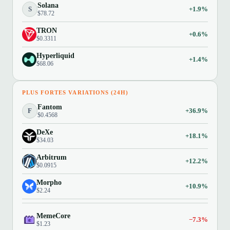
Solana
S
+1.9%
$78.72
TRON
+0.6%
$0.3311
Hyperliquid
+1.4%
$68.06
PLUS FORTES VARIATIONS (24H)
Fantom
F
+36.9%
$0.4568
DeXe
+18.1%
$34.03
Arbitrum
+12.2%
$0.0915
Morpho
+10.9%
$2.24
MemeCore
−7.3%
$1.23