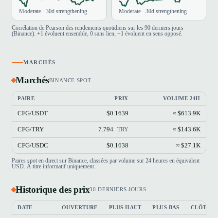
Moderate · 30d strengthening
Moderate · 30d strengthening
Corrélation de Pearson des rendements quotidiens sur les 90 derniers jours
(Binance). +1 évoluent ensemble, 0 sans lien, −1 évoluent en sens opposé.
MARCHÉS
Marchés
BINANCE SPOT
PAIRE
PRIX
VOLUME 24H
CFG/USDT
$0.1639
≈ $613.9K
CFG/TRY
7.794
≈ $143.6K
TRY
CFG/USDC
$0.1638
≈ $27.1K
Paires spot en direct sur Binance, classées par volume sur 24 heures en équivalent
USD. À titre informatif uniquement.
Historique des prix
30 DERNIERS JOURS
DATE
OUVERTURE
PLUS HAUT
PLUS BAS
CLÔTUR