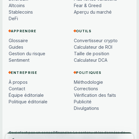
Altcoins
Fear & Greed
Stablecoins
Aperçu du marché
DeFi
APPRENDRE
OUTILS
Glossaire
Convertisseur crypto
Guides
Calculateur de ROI
Gestion du risque
Taille de position
Sentiment
Calculateur DCA
ENTREPRISE
POLITIQUES
À propos
Méthodologie
Contact
Corrections
Équipe éditoriale
Vérification des faits
Politique éditoriale
Publicité
Divulgations
Ceci n'est pas un conseil financier.
Le contenu et les données de
marché sont fournis à titre d'information générale uniquement,