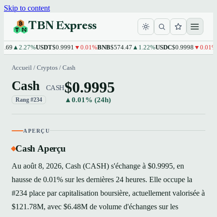
Skip to content
TBN Express
69
▲2.27%
USDT
$0.9991
▼0.01%
BNB
$574.47
▲1.22%
USDC
$0.9998
▼0.01%
X
Accueil
/
Cryptos
/
Cash
$0.9995
Cash
CASH
▲0.01% (24h)
Rang #234
APERÇU
Cash Aperçu
Au août 8, 2026, Cash (CASH) s'échange à $0.9995, en
hausse de 0.01% sur les dernières 24 heures. Elle occupe la
#234 place par capitalisation boursière, actuellement valorisée à
$121.78M, avec $6.48M de volume d'échanges sur les