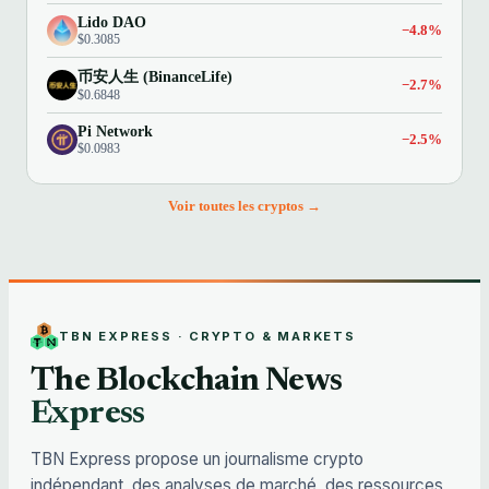
Lido DAO
−4.8%
$0.3085
币安人生 (BinanceLife)
−2.7%
$0.6848
Pi Network
−2.5%
$0.0983
Voir toutes les cryptos →
TBN EXPRESS · CRYPTO & MARKETS
The Blockchain News
Express
TBN Express propose un journalisme crypto
indépendant, des analyses de marché, des ressources