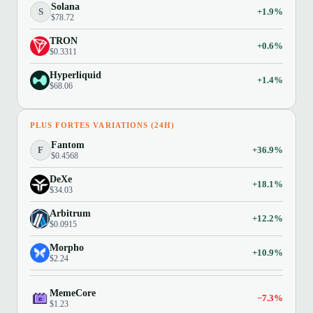
Solana
S
+1.9%
$78.72
TRON
+0.6%
$0.3311
Hyperliquid
+1.4%
$68.06
PLUS FORTES VARIATIONS (24H)
Fantom
F
+36.9%
$0.4568
DeXe
+18.1%
$34.03
Arbitrum
+12.2%
$0.0915
Morpho
+10.9%
$2.24
MemeCore
−7.3%
$1.23