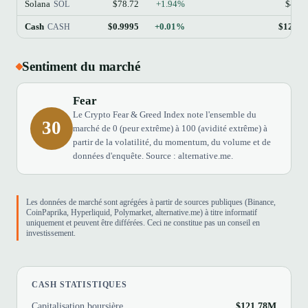
Solana
$78.72
+1.94%
$45.
SOL
Cash
$0.9995
+0.01%
$121.7
CASH
Sentiment du marché
Fear
Le Crypto Fear & Greed Index note l'ensemble du
30
marché de 0 (peur extrême) à 100 (avidité extrême) à
partir de la volatilité, du momentum, du volume et de
données d'enquête. Source : alternative.me.
Les données de marché sont agrégées à partir de sources publiques (Binance,
CoinPaprika, Hyperliquid, Polymarket, alternative.me) à titre informatif
uniquement et peuvent être différées. Ceci ne constitue pas un conseil en
investissement.
CASH STATISTIQUES
Capitalisation boursière
$121.78M