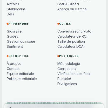
Altcoins
Fear & Greed
Stablecoins
Aperçu du marché
DeFi
APPRENDRE
OUTILS
Glossaire
Convertisseur crypto
Guides
Calculateur de ROI
Gestion du risque
Taille de position
Sentiment
Calculateur DCA
ENTREPRISE
POLITIQUES
À propos
Méthodologie
Contact
Corrections
Équipe éditoriale
Vérification des faits
Politique éditoriale
Publicité
Divulgations
Ceci n'est pas un conseil financier.
Le contenu et les données de
marché sont fournis à titre d'information générale uniquement,