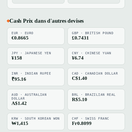
Cash Prix dans d'autres devises
EUR · EURO
GBP · BRITISH POUND
€0.8665
£0.7431
JPY · JAPANESE YEN
CNY · CHINESE YUAN
¥158
¥6.74
INR · INDIAN RUPEE
CAD · CANADIAN DOLLAR
C$1.40
₹95.16
AUD · AUSTRALIAN
BRL · BRAZILIAN REAL
DOLLAR
R$5.10
A$1.42
KRW · SOUTH KOREAN WON
CHF · SWISS FRANC
₩1,415
Fr0.8099