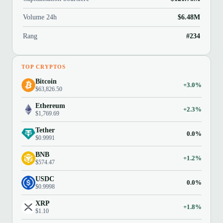
Volume 24h
$6.48M
Rang
#234
TOP CRYPTOS
Bitcoin
+3.0%
$63,826.50
Ethereum
+2.3%
$1,769.69
Tether
0.0%
$0.9991
BNB
+1.2%
$574.47
USDC
0.0%
$0.9998
XRP
+1.8%
$1.10