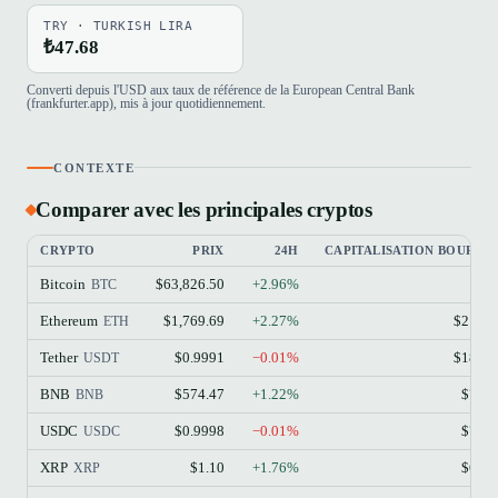
TRY · TURKISH LIRA
₺47.68
Converti depuis l'USD aux taux de référence de la European Central Bank
(frankfurter.app), mis à jour quotidiennement.
CONTEXTE
Comparer avec les principales cryptos
CRYPTO
PRIX
24H
CAPITALISATION BOURSIÈ
Bitcoin
$63,826.50
+2.96%
$1.
BTC
Ethereum
$1,769.69
+2.27%
$213.
ETH
Tether
$0.9991
−0.01%
$184.
USDT
BNB
$574.47
+1.22%
$77.
BNB
USDC
$0.9998
−0.01%
$73.
USDC
XRP
$1.10
+1.76%
$68.
XRP