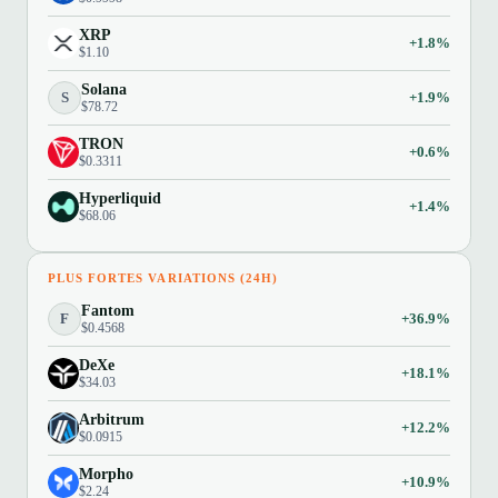
XRP
+1.8%
$1.10
Solana
S
+1.9%
$78.72
TRON
+0.6%
$0.3311
Hyperliquid
+1.4%
$68.06
PLUS FORTES VARIATIONS (24H)
Fantom
F
+36.9%
$0.4568
DeXe
+18.1%
$34.03
Arbitrum
+12.2%
$0.0915
Morpho
+10.9%
$2.24