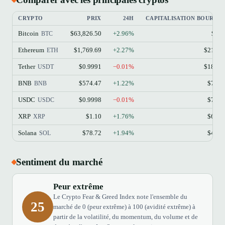
CRYPTO
PRIX
24H
CAPITALISATION BOURSIÈ
Bitcoin
$63,826.50
+2.96%
$1.2
BTC
Ethereum
$1,769.69
+2.27%
$213.1
ETH
Tether
$0.9991
−0.01%
$184.1
USDT
BNB
$574.47
+1.22%
$77.4
BNB
USDC
$0.9998
−0.01%
$73.3
USDC
XRP
$1.10
+1.76%
$68.9
XRP
Solana
$78.72
+1.94%
$45.8
SOL
Sentiment du marché
Peur extrême
Le Crypto Fear & Greed Index note l'ensemble du
25
marché de 0 (peur extrême) à 100 (avidité extrême) à
partir de la volatilité, du momentum, du volume et de