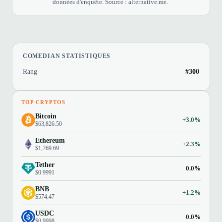
données d'enquête. Source : alternative.me.
COMEDIAN STATISTIQUES
Rang
#300
TOP CRYPTOS
Bitcoin
+3.0%
$63,826.50
Ethereum
+2.3%
$1,769.69
Tether
0.0%
$0.9991
BNB
+1.2%
$574.47
USDC
0.0%
$0.9998