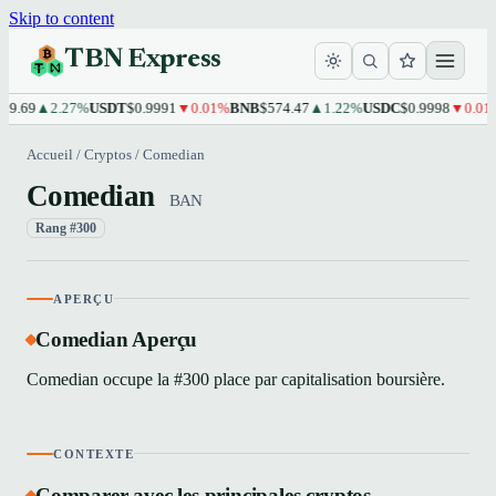
Skip to content
TBN Express
9.69
▲2.27%
USDT
$0.9991
▼0.01%
BNB
$574.47
▲1.22%
USDC
$0.9998
▼0.01%
Accueil
/
Cryptos
/
Comedian
Comedian
BAN
Rang #300
APERÇU
Comedian Aperçu
Comedian occupe la #300 place par capitalisation boursière.
CONTEXTE
Comparer avec les principales cryptos