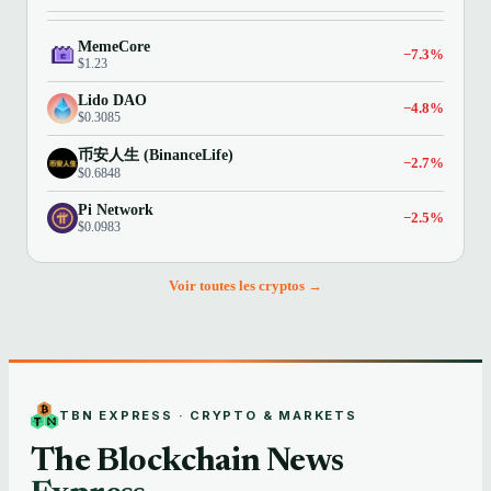
MemeCore
−7.3%
$1.23
Lido DAO
−4.8%
$0.3085
币安人生 (BinanceLife)
−2.7%
$0.6848
Pi Network
−2.5%
$0.0983
Voir toutes les cryptos →
TBN EXPRESS · CRYPTO & MARKETS
The Blockchain News