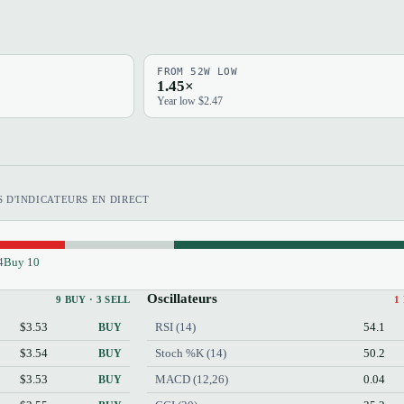
FROM 52W LOW
1.45×
Year low $2.47
 D'INDICATEURS EN DIRECT
4
Buy 10
Oscillateurs
9 BUY · 3 SELL
1
$3.53
RSI (14)
54.1
BUY
$3.54
Stoch %K (14)
50.2
BUY
$3.53
MACD (12,26)
0.04
BUY