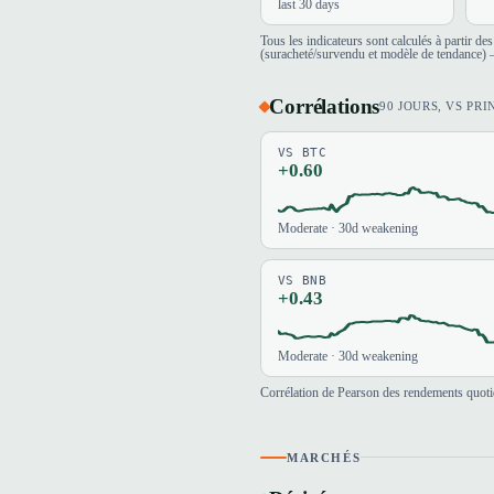
last 30 days
Tous les indicateurs sont calculés à partir d
(suracheté/survendu et modèle de tendance) —
Corrélations
90 JOURS, VS PRI
VS BTC
+0.60
Moderate · 30d weakening
VS BNB
+0.43
Moderate · 30d weakening
Corrélation de Pearson des rendements quotid
MARCHÉS