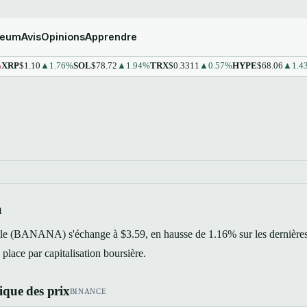
reum
Avis
Opinions
Apprendre
1.10
▲1.76%
SOL
$78.72
▲1.94%
TRX
$0.3311
▲0.57%
HYPE
$68.06
▲1.43%
ST
u
le (BANANA) s'échange à $3.59, en hausse de 1.16% sur les dernières
lace par capitalisation boursière.
que des prix
BINANCE