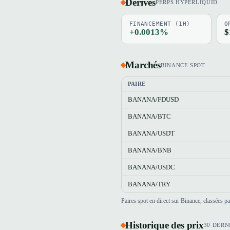
Dérivés
PERPS HYPERLIQUID
FINANCEMENT (1H)
O
+0.0013%
$
Marchés
BINANCE SPOT
PAIRE
BANANA/FDUSD
BANANA/BTC
BANANA/USDT
BANANA/BNB
BANANA/USDC
BANANA/TRY
Paires spot en direct sur Binance, classées 
Historique des prix
30 DERN