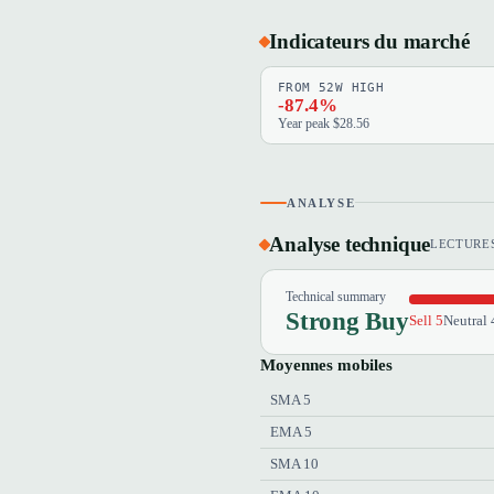
Indicateurs du marché
FROM 52W HIGH
-87.4%
Year peak $28.56
ANALYSE
Analyse technique
LECTURES
Technical summary
Strong Buy
Sell 5
Neutral 
Moyennes mobiles
SMA 5
EMA 5
SMA 10