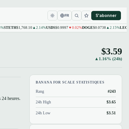
S'abonner
FR
ETH
$1,768.10
▲2.14%
USDS
$0.9997
▼0.02%
DOGE
$0.0738
▲2.15%
LEO
$9.61
▲
$3.59
▲1.16% (24h)
BANANA FOR SCALE STATISTIQUES
Rang
#243
 24 heures.
24h High
$3.65
24h Low
$3.51