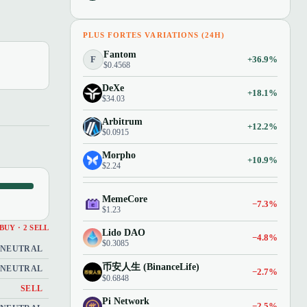
PLUS FORTES VARIATIONS (24H)
Fantom
F
+36.9%
$0.4568
DeXe
+18.1%
$34.03
Arbitrum
+12.2%
$0.0915
Morpho
+10.9%
$2.24
MemeCore
−7.3%
$1.23
 BUY · 2 SELL
Lido DAO
−4.8%
$0.3085
NEUTRAL
币安人生 (BinanceLife)
NEUTRAL
−2.7%
$0.6848
SELL
Pi Network
−2.5%