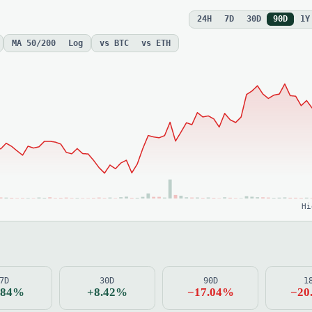
24H
7D
30D
90D
1Y
MA 50/200
Log
vs BTC
vs ETH
Hi
7D
30D
90D
1
.84%
+8.42%
−17.04%
−20