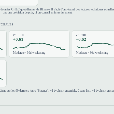
es données OHLC quotidiennes de Binance. Il s'agit d'un résumé des lectures techniques actuelle
 pas une prévision de prix, ni un conseil en investissement.
NCIPALES
VS ETH
VS SOL
+0.61
+0.62
Moderate · 30d weakening
Moderate · 30d weakening
iens sur les 90 derniers jours (Binance). +1 évoluent ensemble, 0 sans lien, −1 évoluent en se