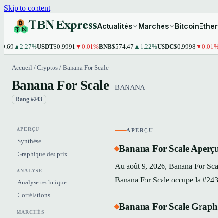
Skip to content
TBN Express
Actualités
Marchés
Bitcoin
Ethe
2.27%
USDT
$0.9991
▼0.01%
BNB
$574.47
▲1.22%
USDC
$0.9998
▼0.01%
XRP
$
Accueil
/
Cryptos
/
Banana For Scale
Banana For Scale
BANANA
Rang #243
APERÇU
APERÇU
Synthèse
Banana For Scale Aperç
Graphique des prix
Au août 9, 2026, Banana For Sca
ANALYSE
Banana For Scale occupe la #243 p
Analyse technique
Corrélations
Banana For Scale Graphi
MARCHÉS