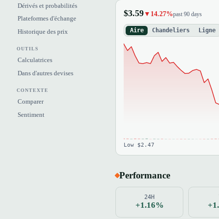
Dérivés et probabilités
$3.59
▼14.27%
past 90 days
Plateformes d'échange
Aire
Chandeliers
Ligne
Historique des prix
OUTILS
Calculatrices
Dans d'autres devises
CONTEXTE
Comparer
Sentiment
Low $2.47
Performance
24H
+1.16%
+1