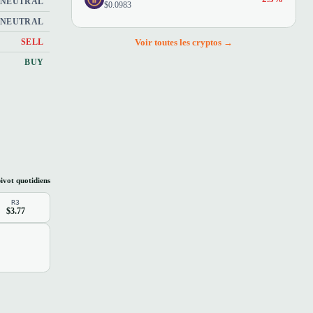
NEUTRAL
$0.0983
NEUTRAL
Voir toutes les cryptos →
SELL
BUY
ivot quotidiens
R3
$3.77