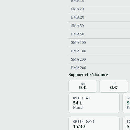
EMA 10
SMA 20
EMA 20
SMA 50
EMA 50
SMA 100
EMA 100
SMA 200
EMA 200
Support et résistance
S3
S2
$3.41
$3.47
RSI (14)
5
54.1
$
Neutral
Pr
GREEN DAYS
5
15/30
$