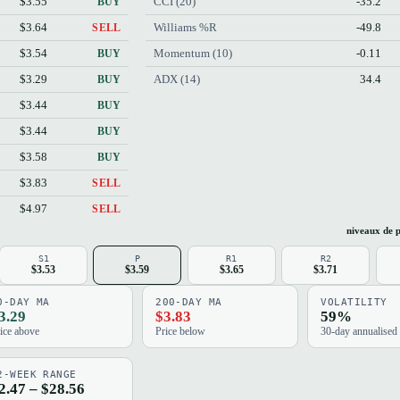
$3.55
CCI (20)
-35.2
BUY
$3.64
Williams %R
-49.8
SELL
$3.54
Momentum (10)
-0.11
BUY
$3.29
ADX (14)
34.4
BUY
$3.44
BUY
$3.44
BUY
$3.58
BUY
$3.83
SELL
$4.97
SELL
niveaux de p
S1
P
R1
R2
$3.53
$3.59
$3.65
$3.71
0-DAY MA
200-DAY MA
VOLATILITY
3.29
$3.83
59%
ice above
Price below
30-day annualised
2-WEEK RANGE
2.47 – $28.56