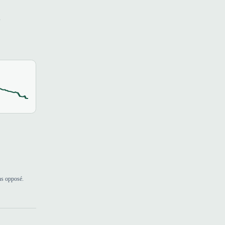
s
ns opposé.