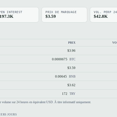
PEN INTEREST
PRIX DE MARQUAGE
VOL. PERP 2
197.3K
$3.59
$42.8K
PRIX
VO
$3.96
0.0000675
BTC
$3.59
0.00645
BNB
$3.62
172
TRY
par volume sur 24 heures en équivalent USD. À titre informatif uniquement.
IERS JOURS