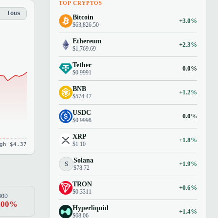
TOP CRYPTOS
Tous
Bitcoin
+3.0%
$63,826.50
Ethereum
+2.3%
$1,769.69
Tether
0.0%
$0.9991
BNB
+1.2%
$574.47
USDC
0.0%
$0.9998
XRP
+1.8%
$1.10
gh $4.37
Solana
S
+1.9%
$78.72
TRON
+0.6%
$0.3311
80D
.00%
Hyperliquid
+1.4%
$68.06