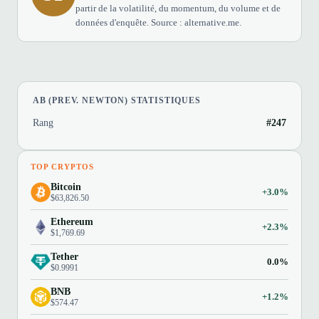
partir de la volatilité, du momentum, du volume et de
données d'enquête. Source : alternative.me.
AB (PREV. NEWTON) STATISTIQUES
Rang
#247
TOP CRYPTOS
Bitcoin
+3.0%
$63,826.50
Ethereum
+2.3%
$1,769.69
Tether
0.0%
$0.9991
BNB
+1.2%
$574.47