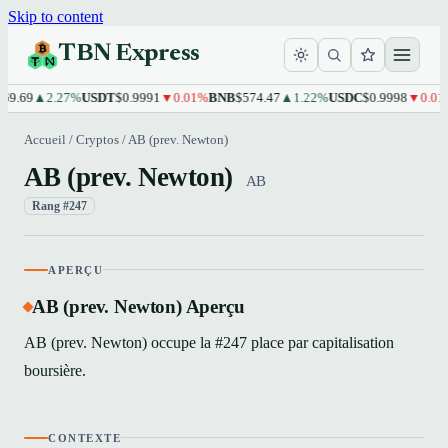
Skip to content
TBN Express
69.69
▲2.27%
USDT
$0.9991
▼0.01%
BNB
$574.47
▲1.22%
USDC
$0.9998
▼0.01%
Accueil
/
Cryptos
/
AB (prev. Newton)
AB (prev. Newton)
AB
Rang #247
APERÇU
AB (prev. Newton) Aperçu
AB (prev. Newton) occupe la #247 place par capitalisation
boursière.
CONTEXTE