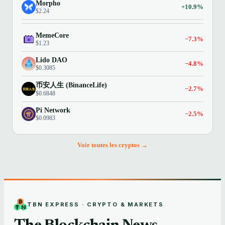
Morpho
+10.9%
$2.24
MemeCore
−7.3%
$1.23
Lido DAO
−4.8%
$0.3085
币安人生 (BinanceLife)
−2.7%
$0.6848
Pi Network
−2.5%
$0.0983
Voir toutes les cryptos →
TBN EXPRESS · CRYPTO & MARKETS