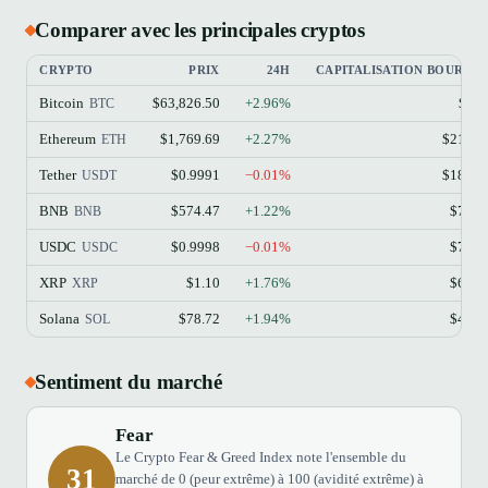
Comparer avec les principales cryptos
CRYPTO
PRIX
24H
CAPITALISATION BOURSIÈ
Bitcoin
$63,826.50
+2.96%
$1.2
BTC
Ethereum
$1,769.69
+2.27%
$213.1
ETH
Tether
$0.9991
−0.01%
$184.1
USDT
BNB
$574.47
+1.22%
$77.4
BNB
USDC
$0.9998
−0.01%
$73.3
USDC
XRP
$1.10
+1.76%
$68.9
XRP
Solana
$78.72
+1.94%
$45.8
SOL
Sentiment du marché
Fear
Le Crypto Fear & Greed Index note l'ensemble du
31
marché de 0 (peur extrême) à 100 (avidité extrême) à