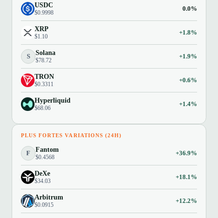
USDC
0.0%
$0.9998
XRP
+1.8%
$1.10
Solana
S
+1.9%
$78.72
TRON
+0.6%
$0.3311
Hyperliquid
+1.4%
$68.06
PLUS FORTES VARIATIONS (24H)
Fantom
F
+36.9%
$0.4568
DeXe
+18.1%
$34.03
Arbitrum
+12.2%
$0.0915