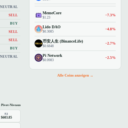
NEUTRAL
MemeCore
−7.3%
SELL
$1.23
BUY
Lido DAO
−4.8%
$0.3085
SELL
SELL
币安人生 (BinanceLife)
−2.7%
$0.6848
BUY
Pi Network
NEUTRAL
−2.5%
$0.0983
Alle Coins anzeigen →
e Pivot-Niveaus
R3
$603.85