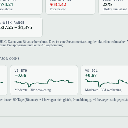
574.21
$634.42
23%
ice above
Price below
30-day annualised
2-WEEK RANGE
537.25 – $1,375
OHLC-Daten von Binance berechnet. Dies ist eine Zusammenfassung der aktuellen technischen 
keine Preisprognose und keine Anlageberatung.
MAJOR-COINS
VS ETH
VS SOL
+0.66
+0.67
Moderate · 30d weakening
Moderate · 30d weakening
der letzten 90 Tage (Binance). +1 bewegen sich gleich, 0 unabhängig, −1 bewegen sich gegenläu