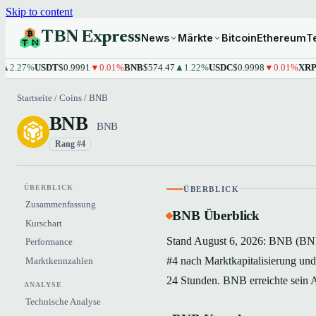
Skip to content
TBN Express
News
Märkte
Bitcoin
Ethereum
T
7%
USDT
$0.9991
▼0.01%
BNB
$574.47
▲1.22%
USDC
$0.9998
▼0.01%
XRP
$1.10
Startseite
/
Coins
/
BNB
BNB
BNB
Rang #4
ÜBERBLICK
ÜBERBLICK
Zusammenfassung
BNB Überblick
Kurschart
Stand August 6, 2026: BNB (BNB) 
Performance
#4 nach Marktkapitalisierung und
Marktkennzahlen
24 Stunden. BNB erreichte sein 
ANALYSE
Technische Analyse