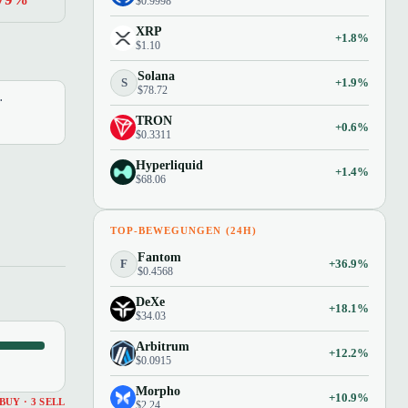
$0.9998
XRP
+1.8%
$1.10
Solana
S
+1.9%
$78.72
.
TRON
+0.6%
$0.3311
Hyperliquid
+1.4%
$68.06
TOP-BEWEGUNGEN (24H)
Fantom
F
+36.9%
$0.4568
DeXe
+18.1%
$34.03
Arbitrum
+12.2%
$0.0915
Morpho
+10.9%
 BUY · 3 SELL
$2.24