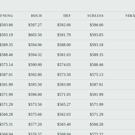
FFNUNG
HOCH
TIEF
SCHLUSS
VER
$593.86
$597.27
$592.00
$596.60
$593.19
$605.50
$591.79
$593.85
$589.35
$594.96
$588.00
$593.18
$588.46
$594.32
$581.03
$589.35
$575.14
$590.99
$574.03
$588.46
$587.01
$592.80
$573.50
$575.13
$591.99
$595.50
$583.99
$587.01
$571.99
$596.00
$571.05
$591.99
$571.29
$573.56
$565.27
$571.99
$566.28
$575.66
$562.03
$571.29
$575.31
$577.20
$565.40
$566.28
$568.94
$576.57
$568.94
$575.32