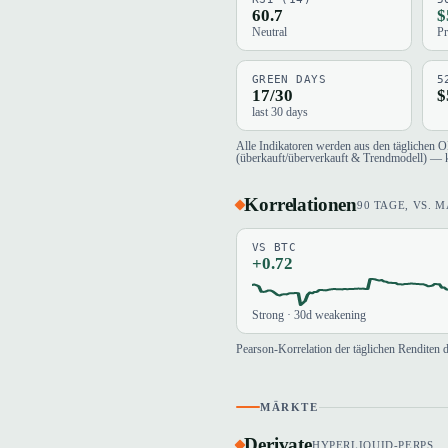
60.7
$
Neutral
Pr
GREEN DAYS
5
17/30
$
last 30 days
Alle Indikatoren werden aus den täglichen 
(überkauft/überverkauft & Trendmodell) — 
Korrelationen
90 TAGE, VS. 
VS BTC
+0.72
Strong · 30d weakening
Pearson-Korrelation der täglichen Renditen 
MÄRKTE
Derivate
HYPERLIQUID-PERPS