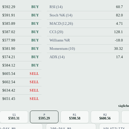
$592.29
RSI (14)
60.7
BUY
$591.91
Stoch %K (14)
82.0
BUY
$585.89
MACD (12,26)
4.71
BUY
$587.02
CCI (20)
128.1
BUY
$577.99
Williams %R
-18.0
BUY
$581.90
Momentum (10)
30.32
BUY
$574.21
ADX (14)
17.4
BUY
$584.12
BUY
$605.54
SELL
$602.54
SELL
$634.42
SELL
$651.45
SELL
täglich
S1
P
R1
R2
$593.31
$595.29
$598.58
$600.56
0-DAY MA
200-DAY MA
VOLATILITY