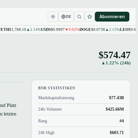
Abonnieren
DE
1,768.10
▲2.14%
USDS
$0.9997
▼0.02%
DOGE
$0.0738
▲2.15%
LEO
$9.61
▲0.4
$574.47
▲1.22% (24h)
BNB STATISTIKEN
Marktkapitalisierung
$77.43B
auf Platz
24h-Volumen
$425.66M
n letzten
Rang
#4
24h High
$603.71