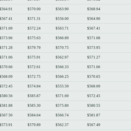
$564.91
$570.00
$563.90
$568.94
$567.41
$571.31
$556.00
$564.90
$571.09
$572.24
$563.71
$567.41
$573.96
$575.63
$566.89
$571.08
$571.28
$579.79
$570.75
$573.95
$571.06
$575.91
$562.97
$571.27
$570.66
$572.61
$566.33
$571.06
$568.09
$572.75
$566.25
$570.65
$572.45
$574.84
$555.59
$568.09
$580.56
$585.87
$571.69
$572.45
$581.88
$585.30
$575.80
$580.55
$567.50
$584.64
$566.74
$581.87
$573.91
$579.89
$562.37
$567.49