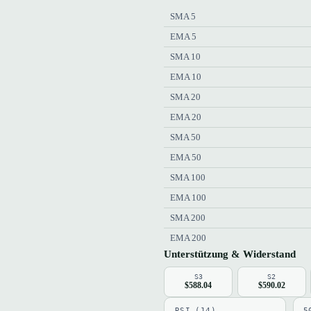
SMA 5
EMA 5
SMA 10
EMA 10
SMA 20
EMA 20
SMA 50
EMA 50
SMA 100
EMA 100
SMA 200
EMA 200
Unterstützung & Widerstand
S3
S2
$588.04
$590.02
RSI (14)
5