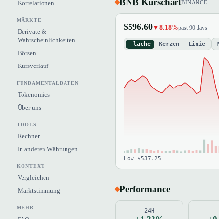
BNB Kurschart
Korrelationen
BINANCE
MÄRKTE
$596.60
▼8.18%
past 90 days
Derivate &
Wahrscheinlichkeiten
Fläche
Kerzen
Linie
Börsen
Kursverlauf
FUNDAMENTALDATEN
Tokenomics
Über uns
TOOLS
Rechner
In anderen Währungen
Low $537.25
KONTEXT
Vergleichen
Performance
Marktstimmung
MEHR
24H
+1.22%
+0