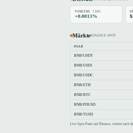
FUNDING (1H)
O
+0.0013%
$
Märkte
BINANCE SPOT
PAAR
BNB/USDT
BNB/USD1
BNB/USDC
BNB/ETH
BNB/BTC
BNB/FDUSD
BNB/TUSD
Live-Spot-Paare auf Binance, sortiert nac