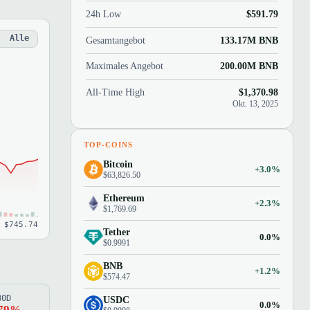
24h Low
$591.79
Alle
Gesamtangebot
133.17M BNB
Maximales Angebot
200.00M BNB
All-Time High
$1,370.98
Okt. 13, 2025
TOP-COINS
Bitcoin
+3.0%
$63,826.50
Ethereum
+2.3%
$1,769.69
 $745.74
Tether
0.0%
$0.9991
BNB
+1.2%
$574.47
80D
USDC
0.0%
.79%