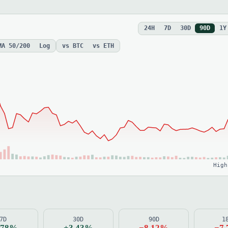
24H
7D
30D
90D
1Y
MA 50/200
Log
vs BTC
vs ETH
High
7D
30D
90D
1
.78%
+3.43%
−8.12%
−7