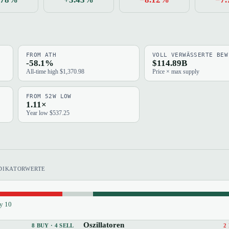
FROM ATH
VOLL VERWÄSSERTE BEW
-58.1%
$114.89B
All-time high $1,370.98
Price × max supply
FROM 52W LOW
1.11×
Year low $537.25
NDIKATORWERTE
y 10
Oszillatoren
8 BUY · 4 SELL
2