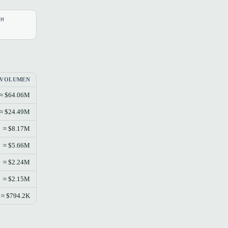
4H
-VOLUMEN
≈ $64.06M
≈ $24.49M
≈ $8.17M
≈ $5.66M
≈ $2.24M
≈ $2.15M
≈ $794.2K