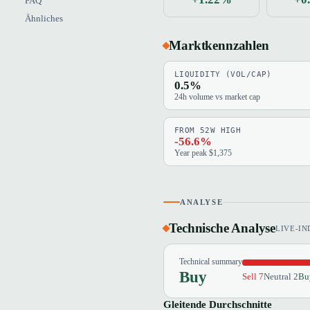
FAQ
Ähnliches
Marktkennzahlen
LIQUIDITY (VOL/CAP)
0.5%
24h volume vs market cap
FROM 52W HIGH
-56.6%
Year peak $1,375
ANALYSE
Technische Analyse
LIVE-I
Technical summary
Buy
Sell 7
Neutral 2
Bu
Gleitende Durchschnitte