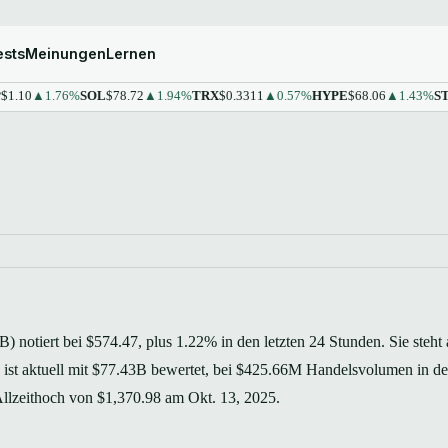
ests
Meinungen
Lernen
▲1.76%
SOL
$78.72
▲1.94%
TRX
$0.3311
▲0.57%
HYPE
$68.06
▲1.43%
STETH
$
notiert bei $574.47, plus 1.22% in den letzten 24 Stunden. Sie steht 
 ist aktuell mit $77.43B bewertet, bei $425.66M Handelsvolumen in de
Allzeithoch von $1,370.98 am Okt. 13, 2025.