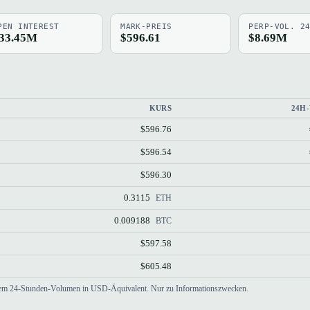
PEN INTEREST
MARK-PREIS
PERP-VOL. 2
33.45M
$596.61
$8.69M
KURS
24H
$596.76
$596.54
$596.30
0.3115
ETH
0.009188
BTC
$597.58
$605.48
h dem 24-Stunden-Volumen in USD-Äquivalent. Nur zu Informationszwecken.